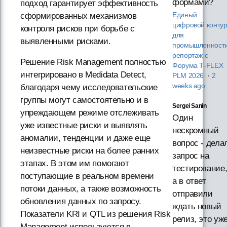
формами?
подход гарантирует эффективность
сформированных механизмов
Единый
цифровой конту
контроля рисков при борьбе с
для
выявленными рисками.
промышленности
репортаж с
Решение Risk Management полностью
Форума T‑FLEX
интегрировано в Medidata Detect,
PLM 2026
·
2
weeks ago
благодаря чему исследовательские
группы могут самостоятельно и в
Sergei Sanin
упреждающем режиме отслеживать
Один
уже известные риски и выявлять
нескромный
аномалии, тенденции и даже еще
вопрос - дела
неизвестные риски на более ранних
запрос на
этапах. В этом им помогают
тестирование
поступающие в реальном времени
а в ответ
потоки данных, а также возможность
отправили
обновления данных по запросу.
ждать новый
Показатели KRI и QTL из решения Risk
релиз, это уж
Management используются в