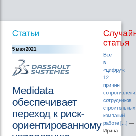
Статьи
Случай
статья
5 мая 2021
Все
в
«цифру»:
12
причин
Medidata
сопротивлени
обеспечивает
сотрудников
строительных
переход к риск-
компаний
ориентированному
работе [...]
—
Ирина