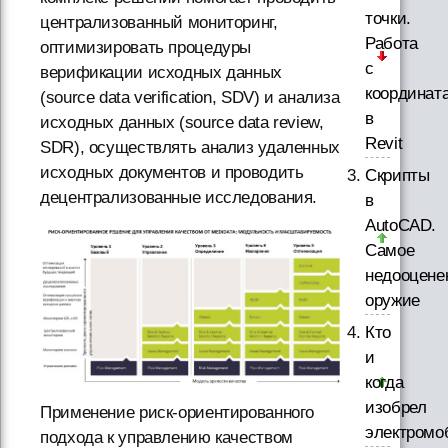
точки.
централизованный мониторинг,
Работа
оптимизировать процедуры
с
верификации исходных данных
координат
(source data verification, SDV) и анализа
в
исходных данных (source data review,
Revit
SDR), осуществлять анализ удаленных
исходных документов и проводить
Скрипты
децентрализованные исследования.
в
AutoCAD.
Самое
недооцене
оружие
Кто
и
когда
изобрел
Применение риск-ориентированного
электромо
подхода к управлению качеством