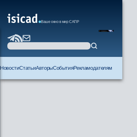
Ваше окно в мир САПР
Новости
Статьи
Авторы
События
Рекламодателям