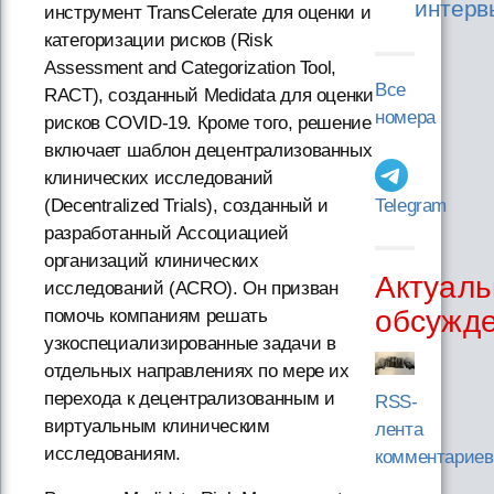
интерв
инструмент TransCelerate для оценки и
категоризации рисков (Risk
Assessment and Categorization Tool,
Все
RACT), созданный Medidata для оценки
номера
рисков COVID-19. Кроме того, решение
включает шаблон децентрализованных
клинических исследований
Telegram
(Decentralized Trials), созданный и
разработанный Ассоциацией
организаций клинических
Актуаль
исследований (ACRO). Он призван
обсужд
помочь компаниям решать
узкоспециализированные задачи в
отдельных направлениях по мере их
перехода к децентрализованным и
RSS-
виртуальным клиническим
лента
исследованиям.
комментариев