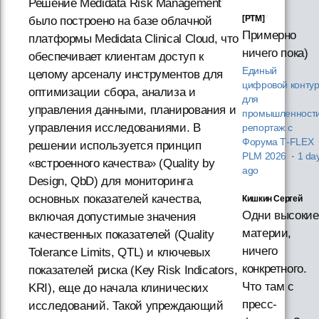
Решение Medidata Risk Management
[PTM]
было построено на базе облачной
Примерно
платформы Medidata Clinical Cloud, что
ничего пока)
обеспечивает клиентам доступ к
Единый
целому арсеналу инструментов для
цифровой конту
оптимизации сбора, анализа и
для
управления данными, планирования и
промышленности
управления исследованиями. В
репортаж с
Форума T‑FLEX
решении используется принцип
PLM 2026
·
1 da
«встроенного качества» (Quality by
ago
Design, QbD) для мониторинга
основных показателей качества,
Кишкин Сергей
Одни высокие
включая допустимые значения
материи,
качественных показателей (Quality
ничего
Tolerance Limits, QTL) и ключевых
конкретного.
показателей риска (Key Risk Indicators,
Что там с
KRI), еще до начала клинических
пресс-
исследований. Такой упреждающий