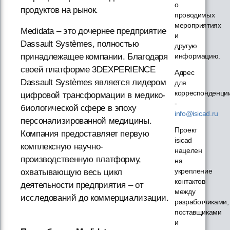
о
продуктов на рынок.
проводимых
мероприятиях
Medidata – это дочернее предприятие
и
Dassault Systèmes, полностью
другую
информацию.
принадлежащее компании. Благодаря
своей платформе 3DEXPERIENCE
Адрес
Dassault Systèmes является лидером
для
корреспонденци
цифровой трансформации в медико-
-
биологической сфере в эпоху
info@isicad.ru
персонализированной медицины.
Проект
Компания предоставляет первую
isicad
комплексную научно-
нацелен
производственную платформу,
на
укрепление
охватывающую весь цикл
контактов
деятельности предприятия – от
между
исследований до коммерциализации.
разработчиками,
поставщиками
и