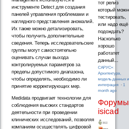
тот релиз
инструменте Detect для создания
который можн
панелей управления проблемами и
тестировать,
наглядного представления аномалий.
или надо ещё
Их также можно детализировать,
подождать?
чтобы получить дополнительные
Насколько
сведения. Теперь исследовательские
хорошо
группы могут самостоятельно
работатет
оценивать случаи выхода
данный...
контролируемых параметров за
САРУС+:
пределы допустимого диапазона,
Архитектура,
чтобы определять, необходимо ли
модель данных 
интеграция
·
1
принятие корректирующих мер.
month ago
Medidata продвигает технологии для
Форумы
соблюдения высоких стандартов
isicad
деятельности при проведении
клинических исследований, позволяя
компаниям осуществлять цифровой