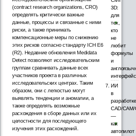
Civil
(contract research organizations, CRO)
3D:
определять критически важные
для
данные, процессы и связанные с ними
тех,
риски, а также принимать
кто
компенсационные меры по снижению
не
этих рисков согласно стандарту ICH E6
любит
(R2). Недавние обновления Medidata
формулы
Detect позволяют исследовательским
и
группам сравнивать данные всех
англоязыч
участников проекта в различных
интерфей
исследовательских центрах. Таким
ИИ
образом, они с легкостью могут
в
выявлять тенденции и аномалии, а
разработк
также определять возможные
CAD/CAM/
расхождения в сборе данных или их
—
целостности для последующего
как
изучения этих расхождений.
автопилот