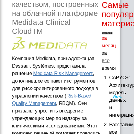
качеством, построенных
Самые
на облачной платформе
популя
Medidata Clinical
матери
CloudTM
за
месяц
за
Компания Medidata, принадлежащая
все
Dassault Systèmes, представила
время
решение
Medidata Risk Management
,
САРУС+:
дополнившее ее пакет инструментов
Архитектур
для риск-ориентированного подхода в
модель
управлении качеством (
Risk-Based
данных
Quality Management
, RBQM). Они
и
призваны упростить внедрение
интеграци
упреждающих мер по надзору за
Расставим
клиническими исследованиями. Этот
все
комплекс решений помогает проводить