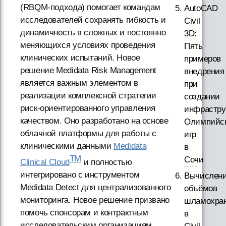
(RBQM-подхода) помогает командам
AutoCAD
исследователей сохранять гибкость и
Civil
динамичность в сложных и постоянно
3D:
меняющихся условиях проведения
Пять
клинических испытаний. Новое
примеров
решение Medidata Risk Management
внедрения
является важным элементом в
при
реализации комплексной стратегии
создании
риск-ориентированного управления
инфрастру
качеством. Оно разработано на основе
Олимпийс
облачной платформы для работы с
игр
клиническими данными
Medidata
в
TM
Сочи
Clinical Cloud
и полностью
интегрировано с инструментом
Вычислен
Medidata Detect для централизованного
объёмов
мониторинга. Новое решение призвано
шламохра
помочь спонсорам и контрактным
в
исследовательским организациям