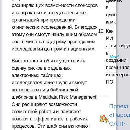
данных
расширяющих возможности спонсоров
в
и контрактных исследовательских
один
организаций при проведении
клик
клинических исследований. Благодаря
Как
этому они смогут наилучшим образом
ИИ
обеспечивать поддержку проводящим
ассистиру
исследования центрам и пациентам».
в
создании
Вместо того чтобы осуществлять
промышле
оценку рисков в отдельных
инженерно
электронных таблицах,
ПО
исследовательские группы смогут
воспользоваться библиотекой
шаблонов в Medidata Risk Management.
Они расширяют возможности
Проект
совместной работы и помогают
«Народ
повысить эффективность рабочих
САПР-
процессов. Эти шаблоны включают