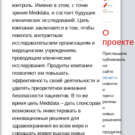
контроль. Именно в этом, с точки
зрения Medidata, и состоит будущее
клинических исследований. Цель
компании заключается в том, чтобы
О
помогать контрактным
проекте
исследовательским организациям и
медицинским учреждениям,
Приглашаем
проводящим клинические
публиковать
исследования. Продукты компании
на
сайте
позволяют им повышать
isicad.ru
эффективность своей деятельности и
новости
уделять приоритетное внимание
и
безопасности пациентов. В то же
пресс-
релизы
время цель Medidata – дать спонсорам
о
возможность инвестировать в
новых
инновационные решения для
решениях
здравоохранения во всем мире и
и
продуктах,
сокращать время выхода новых