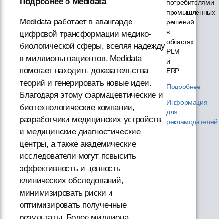
Подробнее о Medidata
потребителями
промышленных
Medidata работает в авангарде
решений
в
цифровой трансформации медико-
областях
биологической сферы, вселяя надежду
PLM
в миллионы пациентов. Medidata
и
помогает находить доказательства
ERP...
теорий и генерировать новые идеи.
Подробнее
Благодаря этому фармацевтические и
Информация
биотехнологические компании,
для
разработчики медицинских устройств
рекламодателей
и медицинские диагностические
центры, а также академические
исследователи могут повысить
эффективность и ценность
клинических обследований,
минимизировать риски и
оптимизировать полученные
результаты. Более миллиона