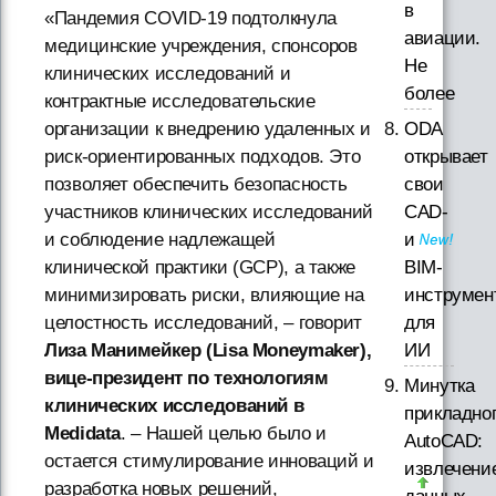
в
«Пандемия COVID-19 подтолкнула
авиации.
медицинские учреждения, спонсоров
Не
клинических исследований и
более
контрактные исследовательские
ODA
организации к внедрению удаленных и
открывает
риск-ориентированных подходов. Это
свои
позволяет обеспечить безопасность
CAD-
участников клинических исследований
и
и соблюдение надлежащей
BIM-
клинической практики (GCP), а также
инструмен
минимизировать риски, влияющие на
для
целостность исследований, – говорит
ИИ
Лиза Манимейкер (Lisa Moneymaker),
вице-президент по технологиям
Минутка
клинических исследований в
прикладно
Medidata
. – Нашей целью было и
AutoCAD:
остается стимулирование инноваций и
извлечени
разработка новых решений,