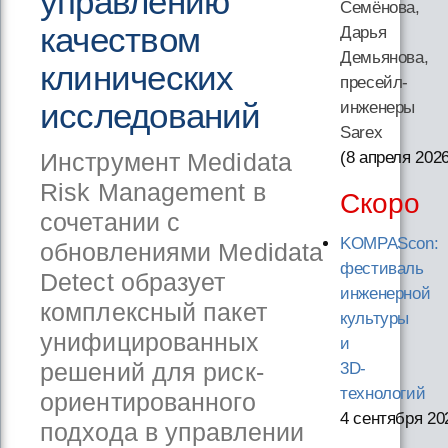
управлению
Семёнова,
качеством
Дарья
Демьянова,
клинических
пресейл-
исследований
инженеры
Sarex
Инструмент Medidata
(8 апреля 202
Risk Management в
Скоро
сочетании с
KOMPAScon:
обновлениями Medidata
фестиваль
Detect образует
инженерной
комплексный пакет
культуры
унифицированных
и
решений для риск-
3D-
технологий
ориентированного
4 сентября 20
подхода в управлении