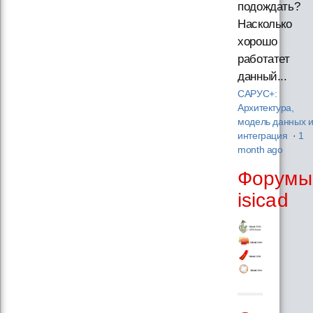
подождать?
Насколько
хорошо
работатет
данный...
САРУС+:
Архитектура,
модель данных 
интеграция
·
1
month ago
Форумы
isicad