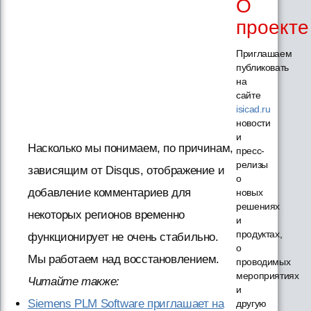
О
проекте
Приглашаем
публиковать
на
сайте
isicad.ru
новости
и
Насколько мы понимаем, по причинам,
пресс-
релизы
зависящим от Disqus, отображение и
о
добавление комментариев для
новых
решениях
некоторых регионов временно
и
продуктах,
функционирует не очень стабильно.
о
Мы работаем над восстановлением.
проводимых
мероприятиях
Читайте также:
и
Siemens PLM Software приглашает на
другую