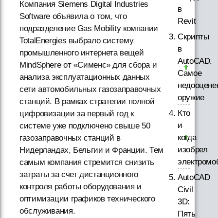
Компания Siemens Digital Industries
в
Software объявила о том, что
Revit
подразделение Gas Mobility компании
Скрипты
TotalEnergies выбрало систему
в
промышленного интернета вещей
AutoCAD.
MindSphere от «Сименс» для сбора и
Самое
анализа эксплуатационных данных
недооцене
сети автомобильных газозаправочных
оружие
станций. В рамках стратегии полной
Кто
цифровизации за первый год к
и
системе уже подключено свыше 50
когда
газозаправочных станций в
изобрел
Нидерландах, Бельгии и Франции. Тем
электромо
самым компания стремится снизить
затраты за счет дистанционного
AutoCAD
контроля работы оборудования и
Civil
оптимизации графиков технического
3D:
обслуживания.
Пять