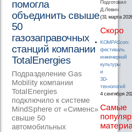
помогла
Подготовил
Д.Левин
объединить свыше
(31 марта 202
50
Скоро
газозаправочных
KOMPAScon:
станций компании
фестиваль
TotalEnergies
инженерной
культуры
и
Подразделение Gas
3D-
Mobility компании
технологий
TotalEnergies
4 сентября 20
подключило к системе
Самые
MindSphere от «Сименс»
популя
свыше 50
матери
автомобильных