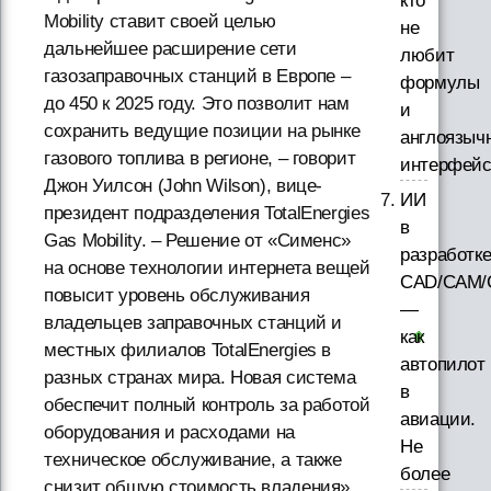
кто
Mobility ставит своей целью
не
дальнейшее расширение сети
любит
газозаправочных станций в Европе –
формулы
до 450 к 2025 году. Это позволит нам
и
сохранить ведущие позиции на рынке
англоязыч
газового топлива в регионе, – говорит
интерфей
Джон Уилсон (John Wilson), вице-
ИИ
президент подразделения TotalEnergies
в
Gas Mobility. – Решение от «Сименс»
разработк
на основе технологии интернета вещей
CAD/CAM/
повысит уровень обслуживания
—
владельцев заправочных станций и
как
местных филиалов TotalEnergies в
автопилот
разных странах мира. Новая система
в
обеспечит полный контроль за работой
авиации.
оборудования и расходами на
Не
техническое обслуживание, а также
более
снизит общую стоимость владения».