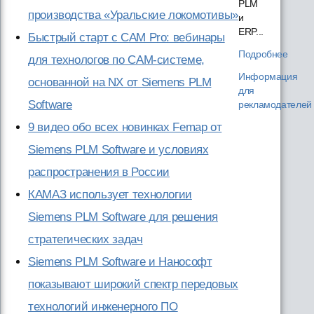
PLM
производства «Уральские локомотивы»
и
ERP...
Быстрый старт с CAM Pro: вебинары
Подробнее
для технологов по CAM-системе,
Информация
основанной на NX от Siemens PLM
для
Software
рекламодателей
9 видео обо всех новинках Femap от
Siemens PLM Software и условиях
распространения в России
КАМАЗ использует технологии
Siemens PLM Software для решения
стратегических задач
Siemens PLM Software и Нанософт
показывают широкий спектр передовых
технологий инженерного ПО