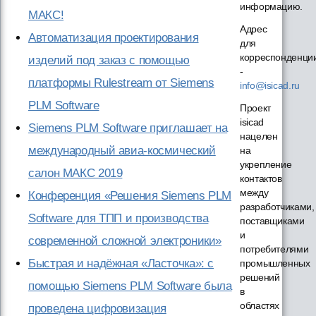
информацию.
МАКС!
Адрес
Автоматизация проектирования
для
корреспонденци
изделий под заказ с помощью
-
платформы Rulestream от Siemens
info@isicad.ru
PLM Software
Проект
isicad
Siemens PLM Software приглашает на
нацелен
международный авиа-космический
на
укрепление
салон МАКС 2019
контактов
между
Конференция «Решения Siemens PLM
разработчиками,
Software для ТПП и производства
поставщиками
и
современной сложной электроники»
потребителями
Быстрая и надёжная «Ласточка»: с
промышленных
решений
помощью Siemens PLM Software была
в
областях
проведена цифровизация