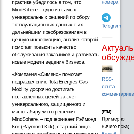
номера
практике убедилось в том, что
MindSphere – одно из самых
универсальных решений по сбору
эксплуатационных данных с их
Telegram
дальнейшим преобразованием в
ценную информацию, анализ которой
Актуаль
помогает повысить качество
обслуживания заказчиков и развивать
обсужд
новые модели ведения бизнеса.
«Компания «Сименс» помогает
RSS-
подразделению TotalEnergies Gas
лента
Mobility досрочно достигать
комментариев
поставленных целей за счет
универсального, защищенного и
масштабируемого решения
[PTM]
Примерно
MindSphere, – подчеркивает Рэймонд
ничего пока)
Кок (Raymond Kok), старший вице-
Единый