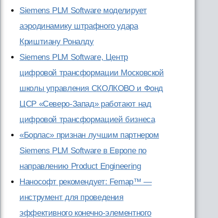
Siemens PLM Software моделирует
аэродинамику штрафного удара
Криштиану Роналду
Siemens PLM Software, Центр
цифровой трансформации Московской
школы управления СКОЛКОВО и Фонд
ЦСР «Северо-Запад» работают над
цифровой трансформацией бизнеса
«Борлас» признан лучшим партнером
Siemens PLM Software в Европе по
направлению Product Engineering
Нанософт рекомендует: Femap™ —
инструмент для проведения
эффективного конечно-элементного