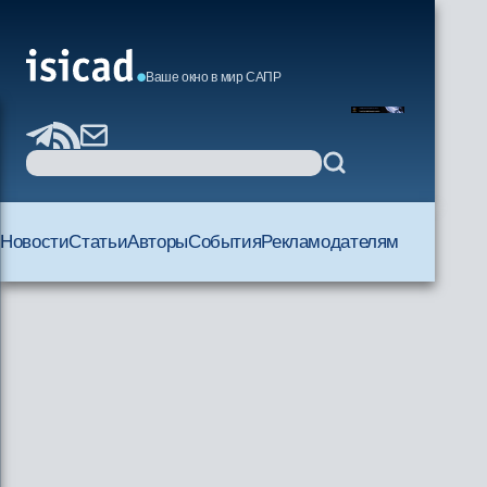
Ваше окно в мир САПР
Новости
Статьи
Авторы
События
Рекламодателям