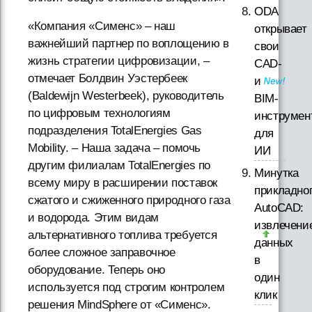
ODA
«Компания «Сименс» – наш
открывает
важнейший партнер по воплощению в
свои
жизнь стратегии цифровизации, –
CAD-
отмечает Болдвин Уэстербеек
и
(Baldewijn Westerbeek), руководитель
BIM-
по цифровым технологиям
инструмен
подразделения TotalEnergies Gas
для
Mobility. – Наша задача – помочь
ИИ
другим филиалам TotalEnergies по
Минутка
всему миру в расширении поставок
прикладно
сжатого и сжиженного природного газа
AutoCAD:
и водорода. Этим видам
извлечени
альтернативного топлива требуется
данных
более сложное заправочное
в
оборудование. Теперь оно
один
используется под строгим контролем
клик
решения MindSphere от «Сименс».