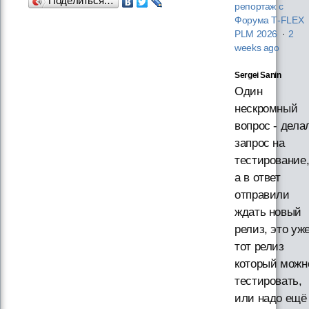
Поделиться…
репортаж с
Форума T‑FLEX
PLM 2026
·
2
weeks ago
Sergei Sanin
Один
нескромный
вопрос - дела
запрос на
тестирование
а в ответ
отправили
ждать новый
релиз, это уж
тот релиз
который можн
тестировать,
или надо ещё