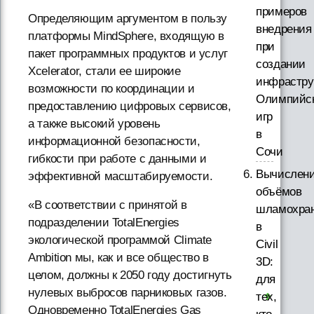
примеров
Определяющим аргументом в пользу
внедрения
платформы MindSphere, входящую в
при
пакет программных продуктов и услуг
создании
Xcelerator, стали ее широкие
инфрастру
возможности по координации и
Олимпийс
предоставлению цифровых сервисов,
игр
а также высокий уровень
в
информационной безопасности,
Сочи
гибкости при работе с данными и
Вычислен
эффективной масштабируемости.
объёмов
«В соответствии с принятой в
шламохра
подразделении TotalEnergies
в
экологической программой Climate
Civil
Ambition мы, как и все общество в
3D:
целом, должны к 2050 году достигнуть
для
нулевых выбросов парниковых газов.
тех,
Одновременно TotalEnergies Gas