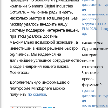
президент по облачным приложениям
цифровой конту
компании Siemens Digital Industries
для
Software. – Мы очень рады видеть,
промышленности
насколько быстро в TotalEnergies Gas
репортаж с
Mobility удалось внедрить нашу
Форума T‑FLEX
PLM 2026
·
1 da
систему поддержки интернета вещей,
ago
при этом удалось достичь
максимально возможной экономии, а
Кишкин Сергей
инвестиции в новое решение быстро
Одни высокие
окупились. Мы надеемся на
материи,
дальнейшее успешное сотрудничество
ничего
в ходе внедрения нашего пакета
конкретного.
Xcelerator».
Что там с
пресс-
Дополнительную информацию о
формами?
платформе MindSphere можно
Единый
получить
по ссылке
.
цифровой конту
для
промышленности