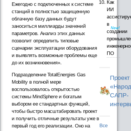
Как
Ежегодно с подключенных к системе
ИИ
станций в полностью защищенную
ассистиру
облачную базу данных будут
в
заноситься миллиарды значений
создании
параметров. Анализ этих данных
промышле
позволит определить типовые
инженерно
сценарии эксплуатации оборудования
ПО
и выявлять возможные проблемы еще
до их возникновения».
Подразделение TotalEnergies Gas
Проект
Mobility в полной мере
«Народ
воспользовалось открытостью
САПР-
системы MindSphere и богатым
интерв
выбором ее стандартных функций,
чтобы быстро масштабировать проект
и получить отличные результаты уже в
Все
первый год его реализации. Оно на