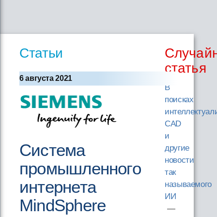
Статьи
Случай
статья
6 августа 2021
В
поисках
интеллектуал
CAD
и
Система
другие
новости
промышленного
так
интернета
называемого
ИИ
MindSphere
—