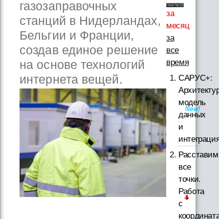
газозаправочных
за
станций в Нидерландах,
месяц
Бельгии и Франции,
за
создав единое решение
все
время
на основе технологий
интернета вещей.
САРУС+:
Архитектур
модель
данных
и
интеграци
Расставим
все
точки.
Работа
с
координат