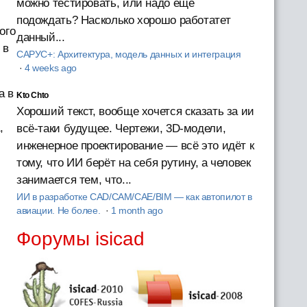
можно тестировать, или надо ещё
подождать? Насколько хорошо работатет
ого
данный...
 в
САРУС+: Архитектура, модель данных и интеграция
·
4 weeks ago
а в
Kto Chto
Хороший текст, вообще хочется сказать за ии
,
всё-таки будущее. Чертежи, 3D-модели,
инженерное проектирование — всё это идёт к
тому, что ИИ берёт на себя рутину, а человек
занимается тем, что...
ИИ в разработке CAD/CAM/CAE/BIM — как автопилот в
авиации. Не более.
·
1 month ago
Форумы isicad