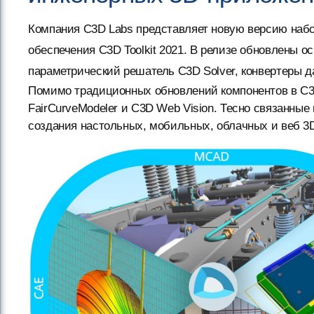
Компания C3D Labs представляет новую версию набо
обеспечения C3D Toolkit 2021. В релизе обновлены о
параметрический решатель C3D Solver, конвертеры д
Помимо традиционных обновлений компонентов в C3D
FairCurveModeler и C3D Web Vision. Тесно связанны
создания настольных, мобильных, облачных и веб 3