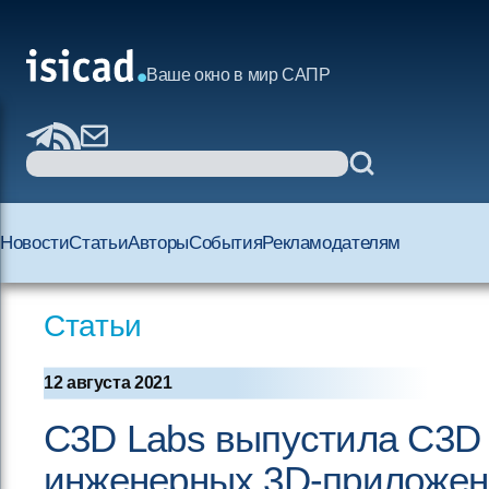
Ваше окно в мир САПР
Новости
Статьи
Авторы
События
Рекламодателям
Статьи
12 августа 2021
C3D Labs выпустила C3D T
инженерных 3D-приложе