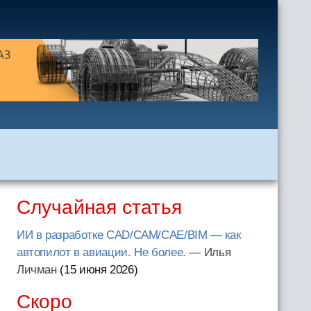
Случайная статья
ИИ в разработке CAD/CAM/CAE/BIM — как
автопилот в авиации. Не более.
— Илья
Личман
(15 июня 2026
)
Скоро