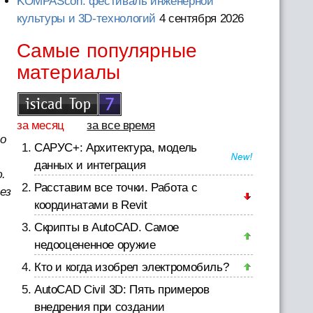
KOMPAScon: фестиваль инженерной
культуры и 3D-технологий
4 сентября 2026
Самые популярные
материалы
за месяц
за все время
о
САРУС+: Архитектура, модель
данных и интеграция
.
Расставим все точки. Работа с
ез
координатами в Revit
Скрипты в AutoCAD. Самое
недооцененное оружие
Кто и когда изобрел электромобиль?
AutoCAD Civil 3D: Пять примеров
внедрения при создании