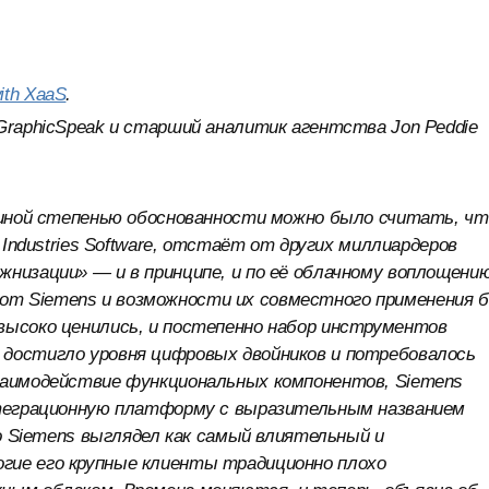
with XaaS
.
GraphicSpeak и старший аналитик агентства Jon Peddie
и иной степенью обоснованности можно было считать, чт
 Industries Software, отстаёт от других миллиардеров
низации» — и в принципе, и по её облачному воплощению
т Siemens и возможности их совместного применения б
высоко ценились, и постепенно набор инструментов
 достигло уровня цифровых двойников и потребовалось
заимодействие функциональных компонентов, Siemens
интеграционную платформу с выразительным названием
го Siemens выглядел как самый влиятельный и
гие его крупные клиенты традиционно плохо