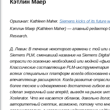
Кэтлин Маер
Оригинал: Kathleen Maher.
Siemens kicks of its future 
Кэтлин Маер (Kathleen Maher) — главный редактор 
Research.
Д. Левин: В течение некоторого времени с той ил
Siemens PLM, сменивший название на Siemens Digital
отрасли по освоению необходимой или модной «фьюж
Классические составляющие PLM-инструментария о
всяких специальных платформ всегда обоснованно 
впечатляюще расширялся. Когда развитие отрасли
более тесное и одновременно достаточно гибкое в
сделал энергичный шаг вперёд, выведя на рынок 
Xcelerator. Что же касается облаков, довольно дол
авторитетный скептик, возможно, потому что мно