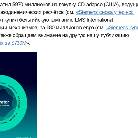
тратил $970 миллионов на покупку CD-adapco (США), ведущ
газодинамических расчётов (см.
«Siemens снова утёр нос
н купил бельгийскую компанию LMS International,
ии механизмов, за 680 миллионов евро (см.
«Siemens куп
 также обращаем внимание на другую нашу публикацию
ix за $730M
».