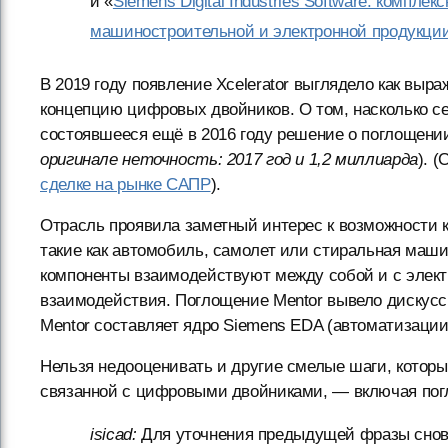
и «
Siemens Digital Industries Software: компл
машиностроительной и электронной продукци
В 2019 году появление Xcelerator выглядело как вы
концепцию цифровых двойников. О том, насколько с
состоявшееся ещё в 2016 году решение о поглощении
оригинале неточность: 2017 год и 1,2 миллиарда
). 
сделке на рынке САПР
).
Отрасль проявила заметный интерес к возможности 
такие как автомобиль, самолет или стиральная машин
компоненты взаимодействуют между собой и с элек
взаимодействия. Поглощение Mentor вывело дискусс
Mentor составляет ядро Siemens EDA (автоматизации
Нельзя недооценивать и другие смелые шаги, котор
связанной с цифровыми двойниками, — включая погло
isicad:
Для уточнения предыдущей фразы снов