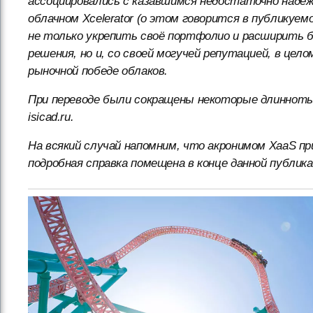
ассоциировались с казавшимся недостаточно надёж
облачном Xcelerator (о этом говорится в публикуем
не только укрепить своё портфолио и расширить б
решения, но и, со своей могучей репутацией, в це
рыночной победе облаков.
При переводе были сокращены некоторые длинноты
isicad.ru.
На всякий случай напомним, что акронимом XaaS пр
подробная справка помещена в конце данной публик