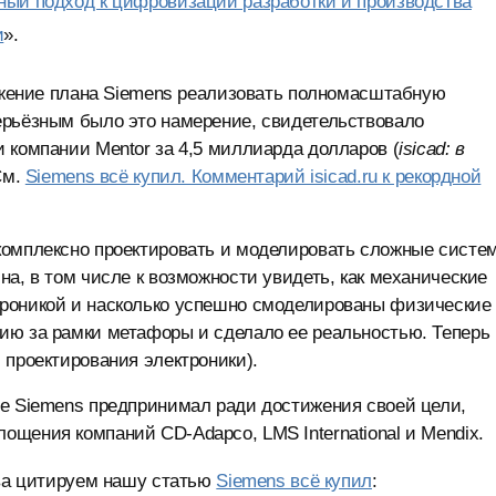
ексный подход к цифровизации разработки и производства
и
».
ражение плана Siemens реализовать полномасштабную
ерьёзным было это намерение, свидетельствовало
 компании Mentor за 4,5 миллиарда долларов (
isicad: в
(См.
Siemens всё купил. Комментарий isicad.ru к рекордной
комплексно проектировать и моделировать сложные систе
а, в том числе к возможности увидеть, как механические
троникой и насколько успешно смоделированы физические
ию за рамки метафоры и сделало ее реальностью. Теперь
 проектирования электроники).
ые Siemens предпринимал ради достижения своей цели,
щения компаний CD-Adapco, LMS International и Mendix.
а цитируем нашу статью
Siemens всё купил
: