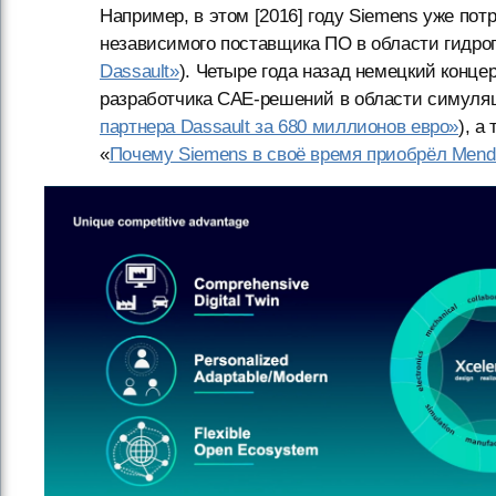
Например, в этом [2016] году Siemens уже по
независимого поставщика ПО в области гидро
Dassault»
). Четыре года назад немецкий концер
разработчика CAE-решений в области симуляц
партнера Dassault за 680 миллионов евро»
), а
«
Почему Siemens в своё время приобрёл Mend