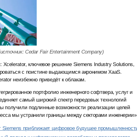
источник: Cedar Fair Entertainment Company)
 Xcelerator, ключевое решение Siemens Industry Solutions,
ироваться с поистине выдающимся акронимом XaaS.
erator неизбежно приведёт к облакам.
тегрированное портфолио инженерного софтвера, услуг и
единяет самый широкий спектр передовых технологий
ты получили подлинные возможности реализации целей
цесса мы устранили границы между секторами инженерии»
от Siemens приближает цифровое будущее промышленност