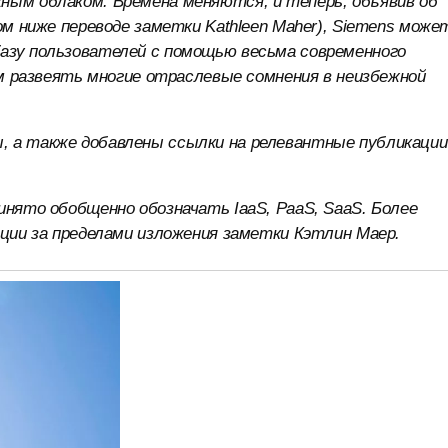
ным облаком. Времена меняются, и теперь, объявив об
ом ниже переводе заметки Kathleen Maher), Siemens може
азу пользователей с помощью весьма современного
лом развеять многие отраслевые сомнения в неизбежной
, а также добавлены ссылки на релевантные публикации
инято обобщенно обозначать IaaS, PaaS, SaaS. Более
ации за пределами изложения заметки Кэтлин Маер.