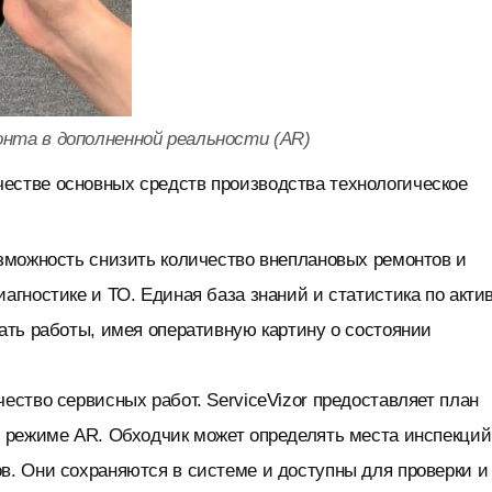
онта в дополненной реальности (AR)
стве основных средств производства технологическое
озможность снизить количество внеплановых ремонтов и
агностике и ТО. Единая база знаний и статистика по акти
вать работы, имея оперативную картину о состоянии
ество сервисных работ. ServiceVizor предоставляет план
в режиме AR. Обходчик может определять места инспекций
в. Они сохраняются в системе и доступны для проверки и