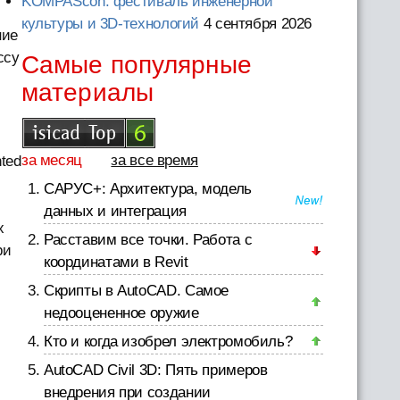
KOMPAScon: фестиваль инженерной
культуры и 3D-технологий
4 сентября 2026
ие
ссу
Самые популярные
материалы
за месяц
за все время
ted
САРУС+: Архитектура, модель
данных и интеграция
х
Расставим все точки. Работа с
ри
координатами в Revit
Скрипты в AutoCAD. Самое
недооцененное оружие
Кто и когда изобрел электромобиль?
AutoCAD Civil 3D: Пять примеров
внедрения при создании