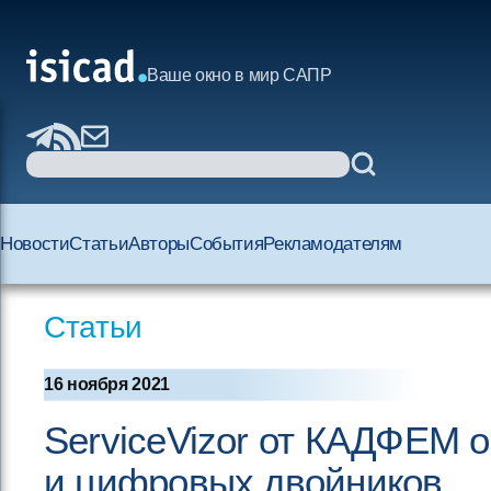
Ваше окно в мир САПР
Новости
Статьи
Авторы
События
Рекламодателям
Статьи
16 ноября 2021
ServiceVizor от КАДФЕМ о
и цифровых двойников