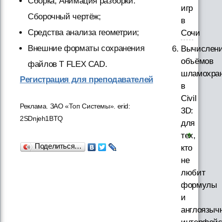
Сборка, Анимация разборки.
игр
Сборочный чертёж;
в
Средства анализа геометрии;
Сочи
Внешние форматы сохранения
Вычислен
объёмов
файлов T FLEX CAD.
шламохра
Регистрация для преподавателей
в
Civil
Реклама. ЗАО «Топ Системы». erid:
3D:
2SDnjeh1BTQ
для
тех,
Поделиться…
кто
не
любит
формулы
и
англоязыч