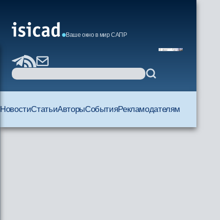
Ваше окно в мир САПР
Новости
Статьи
Авторы
События
Рекламодателям