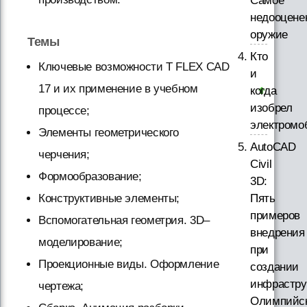
Самое
недооцене
оружие
Темы
Кто
Ключевые возможности T FLEX CAD
и
17 и их применение в учебном
когда
изобрел
процессе;
электромо
Элементы геометрического
AutoCAD
черчения;
Civil
Формообразование;
3D:
Пять
Конструктивные элементы;
примеров
Вспомогательная геометрия. 3D–
внедрения
моделирование;
при
Проекционные виды. Оформление
создании
инфрастру
чертежа;
Олимпийс