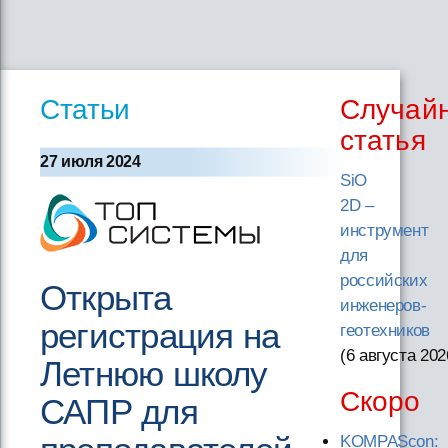
Статьи
Случай
статья
27 июля 2024
SiO
2D –
инструмент
для
российских
Открыта
инженеров-
регистрация на
геотехников
(6 августа 202
Летнюю школу
Скоро
САПР для
KOMPAScon: