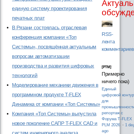
Актуаль
единую систему проектирования
обсужд
печатных плат
В Рязани состоялась отраслевая
RSS-
конференция компании «Топ
лента
Системы», посвящённая актуальным
комментариев
вопросам автоматизации
производства и развития цифровых
[PTM]
Примерно
технологий
ничего пока)
Моделирование механики движения в
Единый
программном продукте T-FLEX
цифровой конту
для
Динамика от компании «Топ Системы»
промышленности
репортаж с
Компания «Топ Системы» выпустила
Форума T‑FLEX
новое поколение САПР T-FLEX CAD и
PLM 2026
·
1 da
ago
систем инженерного анализа