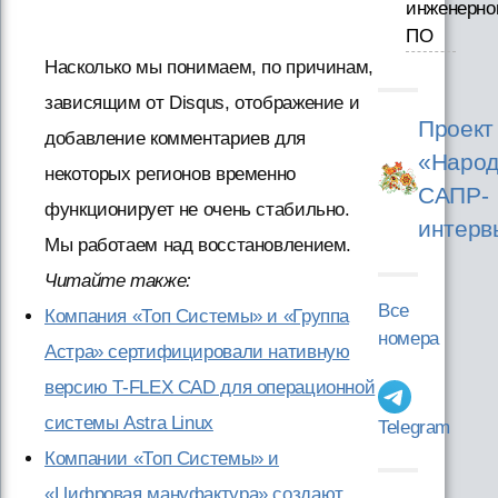
инженерно
ПО
Насколько мы понимаем, по причинам,
зависящим от Disqus, отображение и
Проект
добавление комментариев для
«Народ
некоторых регионов временно
САПР-
функционирует не очень стабильно.
интерв
Мы работаем над восстановлением.
Читайте также:
Все
Компания «Топ Системы» и «Группа
номера
Астра» сертифицировали нативную
версию T-FLEX CAD для операционной
системы Astra Linux
Telegram
Компании «Топ Системы» и
«Цифровая мануфактура» создают