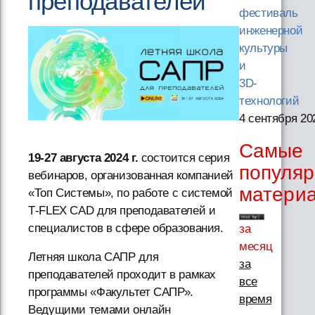
преподавателей
фестиваль
инженерной
культуры
и
3D-
технологий
4 сентября 20
Самые
19-27 августа 2024 г.
состоится серия
популя
вебинаров, организованная компанией
матери
«Топ Системы», по работе с системой
T‑FLEX CAD для преподавателей и
специалистов в сфере образования.
за
месяц
Летняя школа САПР для
за
преподавателей проходит в рамках
все
программы «Факультет САПР».
время
Ведущими темами онлайн