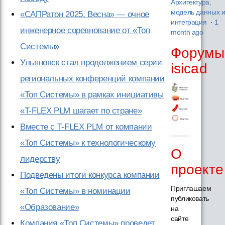
Архитектура,
модель данных 
«САПРатон 2025. Весна» — очное
интеграция
·
1
инженерное соревнование от «Топ
month ago
Системы»
Форумы
Ульяновск стал продолжением серии
isicad
региональных конференций компании
«Топ Системы» в рамках инициативы
«T-FLEX PLM шагает по стране»
Вместе с T-FLEX PLM от компании
«Топ Системы» к технологическому
О
лидерству
проекте
Подведены итоги конкурса компании
Приглашаем
«Топ Системы» в номинации
публиковать
«Образование»
на
сайте
Компания «Топ Системы» проведет