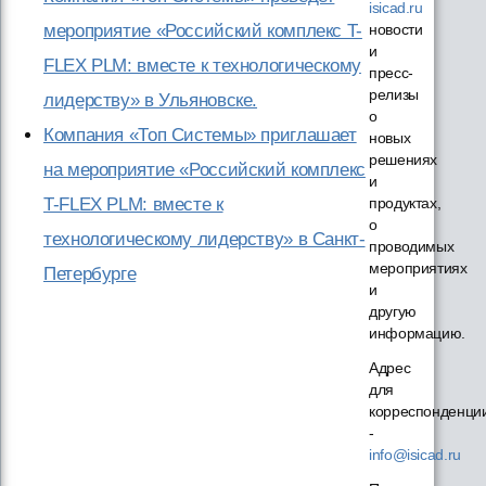
isicad.ru
мероприятие «Российский комплекс T-
новости
и
FLEX PLM: вместе к технологическому
пресс-
релизы
лидерству» в Ульяновске.
о
Компания «Топ Системы» приглашает
новых
решениях
на мероприятие «Российский комплекс
и
T-FLEX PLM: вместе к
продуктах,
о
технологическому лидерству» в Санкт-
проводимых
мероприятиях
Петербурге
и
другую
информацию.
Адрес
для
корреспонденци
-
info@isicad.ru