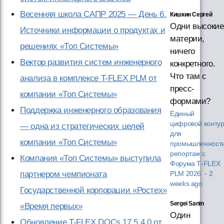
Весенняя школа САПР 2025 — День 6.
Кишкин Сергей
Одни высокие
Источники информации о продуктах и
материи,
решениях «Топ Системы»
ничего
Вектор развития систем инженерного
конкретного.
Что там с
анализа в комплексе T-FLEX PLM от
пресс-
компании «Топ Системы»
формами?
Поддержка инженерного образования
Единый
цифровой конту
— одна из стратегических целей
для
компании «Топ Системы»
промышленности
репортаж с
Компания «Топ Системы» выступила
Форума T‑FLEX
партнером чемпионата
PLM 2026
·
2
weeks ago
Государственной корпорации «Ростех»
Sergei Sanin
«Время первых»
Один
Обновление T-FLEX DOCs 17.5.4.0 от