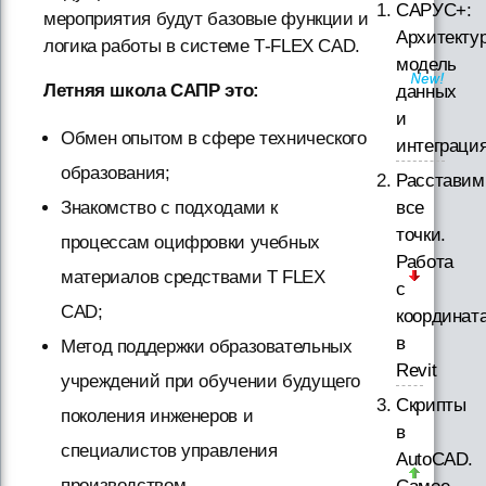
САРУС+:
мероприятия будут базовые функции и
Архитектур
логика работы в системе T‑FLEX CAD.
модель
Летняя школа САПР это:
данных
и
Обмен опытом в сфере технического
интеграци
образования;
Расставим
все
Знакомство с подходами к
точки.
процессам оцифровки учебных
Работа
материалов средствами T FLEX
с
CAD;
координат
в
Метод поддержки образовательных
Revit
учреждений при обучении будущего
Скрипты
поколения инженеров и
в
специалистов управления
AutoCAD.
производством.