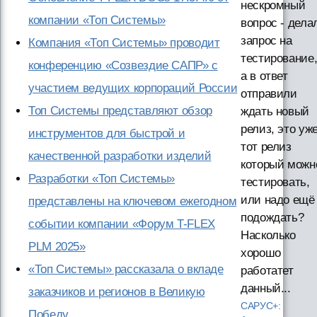
нескромный
компании «Топ Системы»
вопрос - дела
запрос на
Компания «Топ Системы» проводит
тестирование
конференцию «Созвездие САПР» с
а в ответ
участием ведущих корпораций России
отправили
Топ Системы представляют обзор
ждать новый
релиз, это уж
инструментов для быстрой и
тот релиз
качественной разработки изделий
который можн
Разработки «Топ Системы»
тестировать,
или надо ещё
представлены на ключевом ежегодном
подождать?
событии компании «Форум T-FLEX
Насколько
PLM 2025»
хорошо
«Топ Системы» рассказала о вкладе
работатет
данный...
заказчиков и регионов в Великую
САРУС+:
Победу