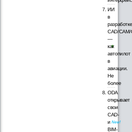
интерфей
ИИ
в
разработк
CAD/CAM/
—
как
автопилот
в
авиации.
Не
более
ODA
открывает
свои
CAD-
и
BIM-