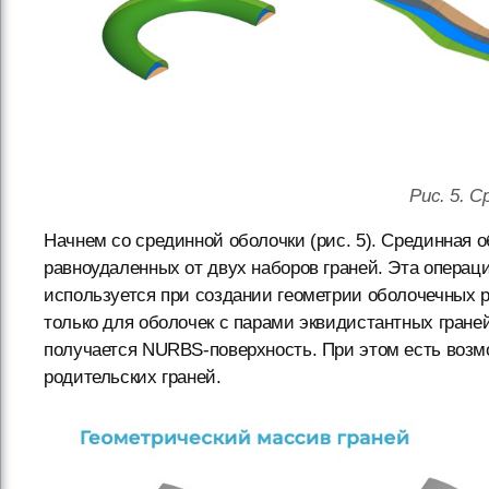
Рис. 5. С
Начнем со срединной оболочки (рис. 5). Срединная 
равноудаленных от двух наборов граней. Эта операц
используется при создании геометрии оболочечных 
только для оболочек с парами эквидистантных граней
получается NURBS-поверхность. При этом есть возм
родительских граней.