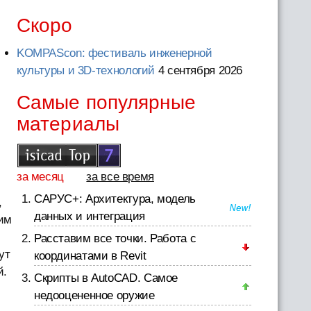
Скоро
KOMPAScon: фестиваль инженерной
культуры и 3D-технологий
4 сентября 2026
Самые популярные
материалы
за месяц
за все время
САРУС+: Архитектура, модель
,
данных и интеграция
ним
Расставим все точки. Работа с
ут
координатами в Revit
й.
Скрипты в AutoCAD. Самое
недооцененное оружие