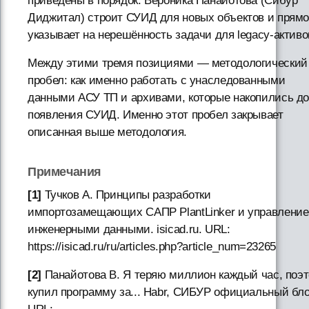
приведены в порядок. Вероника Панайотова (Сибур
Диджитал) строит СУИД для новых объектов и прям
указывает на нерешённость задачи для legacy-активо
Между этими тремя позициями — методологический
пробел: как именно работать с унаследованными
данными АСУ ТП и архивами, которые накопились д
появления СУИД. Именно этот пробел закрывает
описанная выше методология.
Примечания
[1]
Тучков А. Принципы разработки
импортозамещающих САПР PlantLinker и управление
инженерными данными. isicad.ru. URL:
https://isicad.ru/ru/articles.php?article_num=23265
[2]
Панайотова В. Я теряю миллион каждый час, поэ
купил программу за... Habr, СИБУР официальный бло