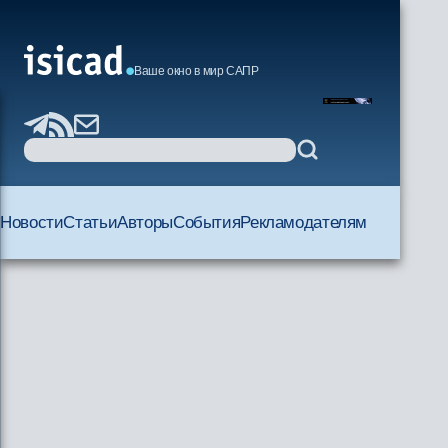
Ваше окно в мир САПР
Новости
Статьи
Авторы
События
Рекламодателям