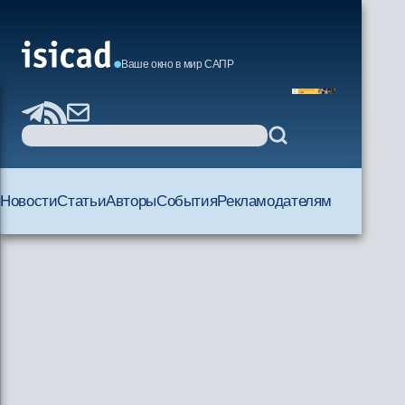
Ваше окно в мир САПР
Новости
Статьи
Авторы
События
Рекламодателям