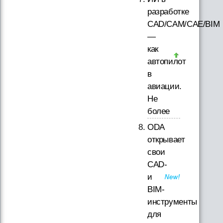
разработке
CAD/CAM/CAE/BIM
—
как
автопилот
в
авиации.
Не
более
ODA
открывает
свои
CAD-
и
BIM-
инструменты
для