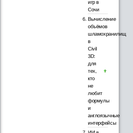
игр в
Сочи
Вычисление
объёмов
шламохранилищ
в
Civil
3D:
для
тех,
кто
не
любит
формулы
и
англоязычные
интерфейсы
ИИ в