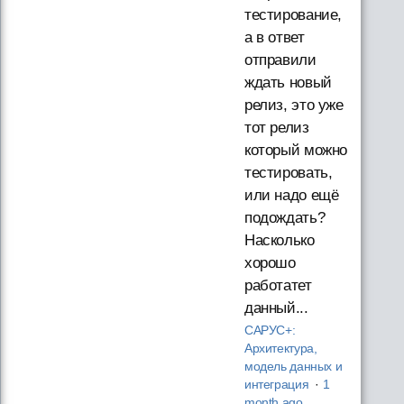
тестирование,
а в ответ
отправили
ждать новый
релиз, это уже
тот релиз
который можно
тестировать,
или надо ещё
подождать?
Насколько
хорошо
работатет
данный...
САРУС+:
Архитектура,
модель данных и
интеграция
·
1
month ago