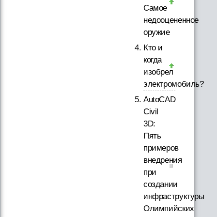
Самое
недооцененное
оружие
Кто и
когда
изобрел
электромобиль?
AutoCAD
Civil
3D:
Пять
примеров
внедрения
при
создании
инфраструктуры
Олимпийских