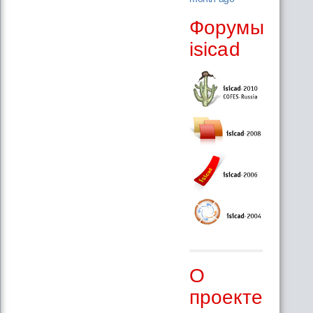
Форумы
isicad
О
проекте