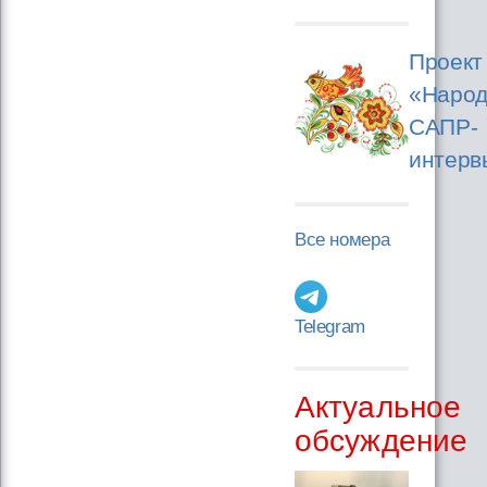
Проект
«Народ
САПР-
интерв
Все номера
Telegram
Актуальное
обсуждение