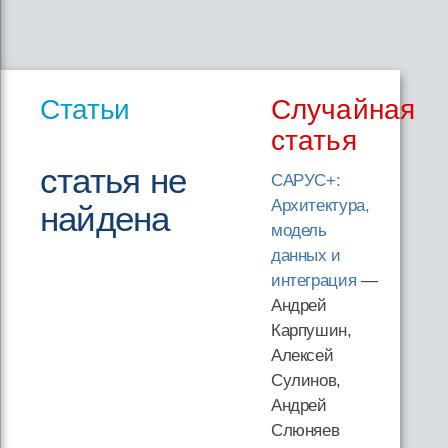
Статьи
Случайная
статья
статья не
САРУС+:
Архитектура,
найдена
модель
данных и
интеграция
—
Андрей
Карпушин,
Алексей
Сулинов,
Андрей
Слюняев