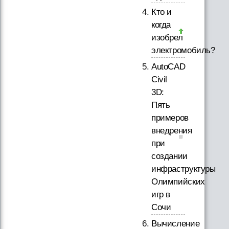
Кто и
когда
изобрел
электромобиль?
AutoCAD
Civil
3D:
Пять
примеров
внедрения
при
создании
инфраструктуры
Олимпийских
игр в
Сочи
Вычисление