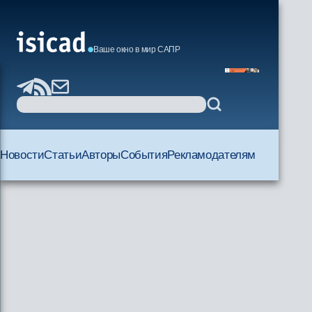
Ваше окно в мир САПР
Новости
Статьи
Авторы
События
Рекламодателям