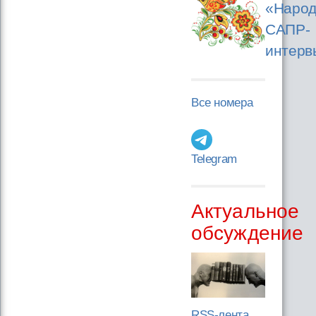
«Народ
САПР-
интерв
Все номера
Telegram
Актуальное
обсуждение
RSS-лента