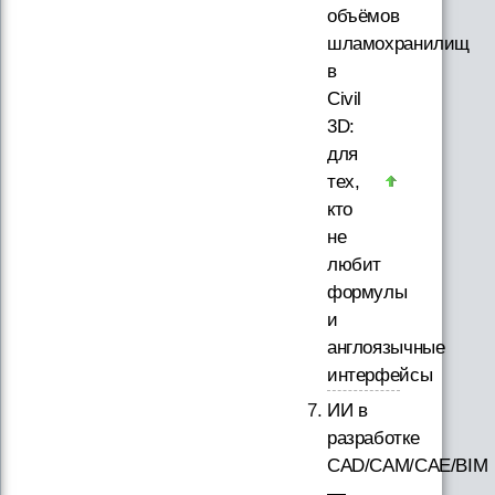
объёмов
шламохранилищ
в
Civil
3D:
для
тех,
кто
не
любит
формулы
и
англоязычные
интерфейсы
ИИ в
разработке
CAD/CAM/CAE/BIM
—