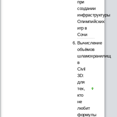
при
создании
инфраструктуры
Олимпийских
игр в
Сочи
Вычисление
объёмов
шламохранилищ
в
Civil
3D:
для
тех,
кто
не
любит
формулы