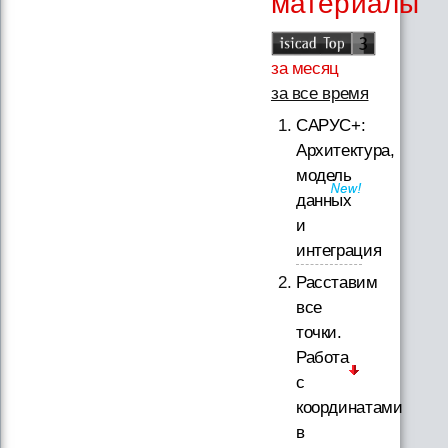
материалы
за месяц
за все время
САРУС+:
Архитектура,
модель
данных
и
интеграция
Расставим
все
точки.
Работа
с
координатами
в