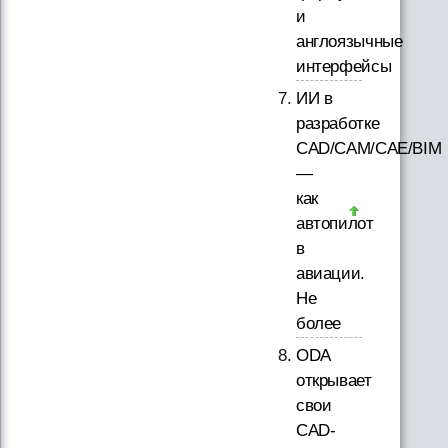
и
англоязычные
интерфейсы
ИИ в
разработке
CAD/CAM/CAE/BIM
—
как
автопилот
в
авиации.
Не
более
ODA
открывает
свои
CAD-