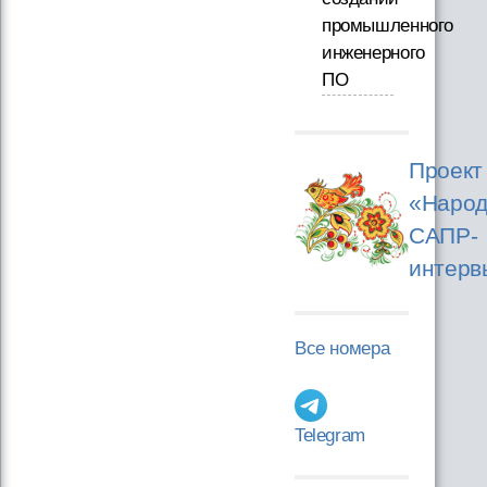
промышленного
инженерного
ПО
Проект
«Народ
САПР-
интерв
Все номера
Telegram