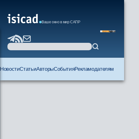
Ваше окно в мир САПР
Новости
Статьи
Авторы
События
Рекламодателям