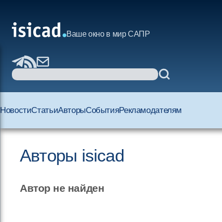
Ваше окно в мир САПР
Новости
Статьи
Авторы
События
Рекламодателям
Авторы isicad
Автор не найден