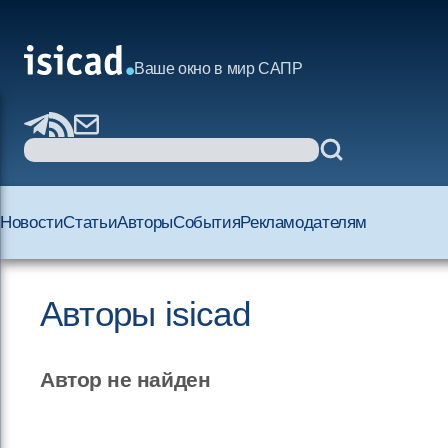
Ваше окно в мир САПР
Новости
Статьи
Авторы
События
Рекламодателям
Авторы isicad
Автор не найден