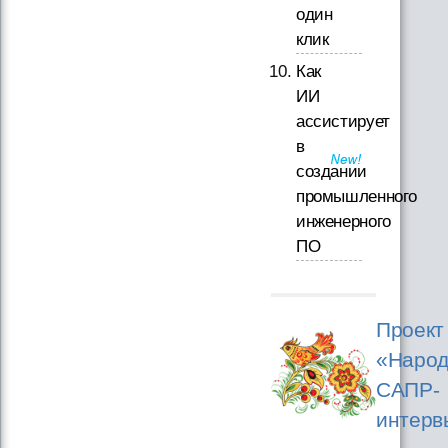
один
клик
Как
ИИ
ассистирует
в
создании
промышленного
инженерного
ПО
Проект
«Народ
САПР-
интерв