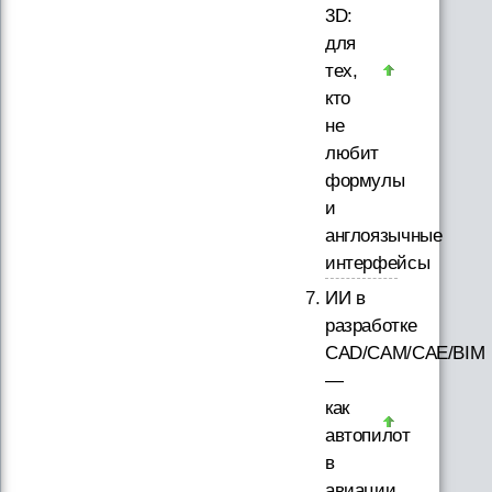
3D:
для
тех,
кто
не
любит
формулы
и
англоязычные
интерфейсы
ИИ в
разработке
CAD/CAM/CAE/BIM
—
как
автопилот
в
авиации.