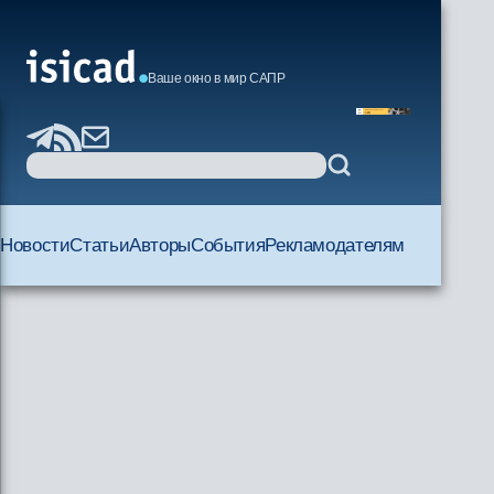
Ваше окно в мир САПР
Новости
Статьи
Авторы
События
Рекламодателям