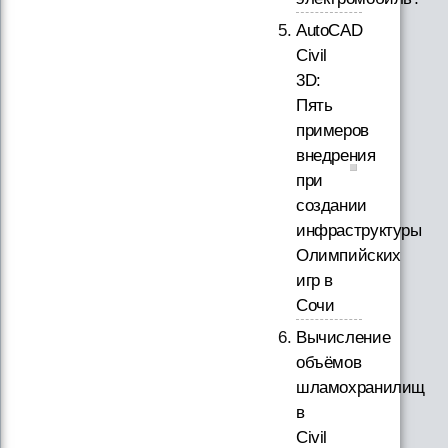
AutoCAD
Civil
3D:
Пять
примеров
внедрения
при
создании
инфраструктуры
Олимпийских
игр в
Сочи
Вычисление
объёмов
шламохранилищ
в
Civil