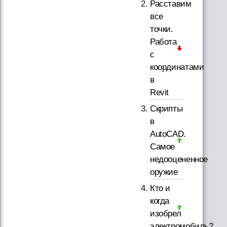
Расставим
все
точки.
Работа
с
координатами
в
Revit
Скрипты
в
AutoCAD.
Самое
недооцененное
оружие
Кто и
когда
изобрел
электромобиль?