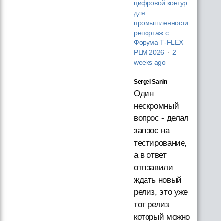
цифровой контур
для
промышленности:
репортаж с
Форума T‑FLEX
PLM 2026
·
2
weeks ago
Sergei Sanin
Один
нескромный
вопрос - делал
запрос на
тестирование,
а в ответ
отправили
ждать новый
релиз, это уже
тот релиз
который можно