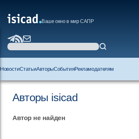
Ваше окно в мир САПР
Новости
Статьи
Авторы
События
Рекламодателям
Авторы isicad
Автор не найден