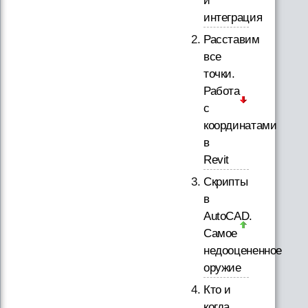
и
интеграция
Расставим
все
точки.
Работа
с
координатами
в
Revit
Скрипты
в
AutoCAD.
Самое
недооцененное
оружие
Кто и
когда