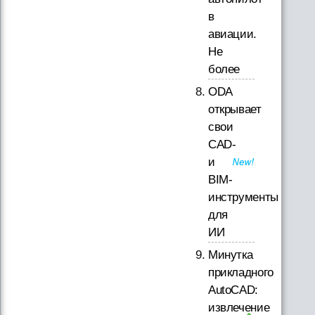
в
авиации.
Не
более
ODA
открывает
свои
CAD-
и
BIM-
инструменты
для
ИИ
Минутка
прикладного
AutoCAD:
извлечение