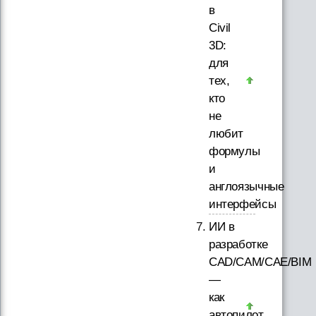
в
Civil
3D:
для
тех,
кто
не
любит
формулы
и
англоязычные
интерфейсы
ИИ в
разработке
CAD/CAM/CAE/BIM
—
как
автопилот