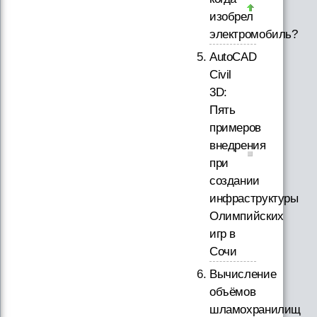
изобрел
электромобиль?
AutoCAD
Civil
3D:
Пять
примеров
внедрения
при
создании
инфраструктуры
Олимпийских
игр в
Сочи
Вычисление
объёмов
шламохранилищ