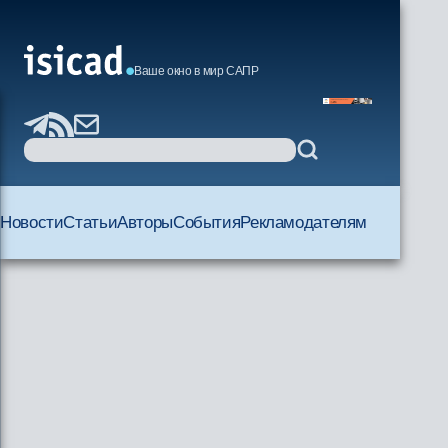
Ваше окно в мир САПР
Новости
Статьи
Авторы
События
Рекламодателям