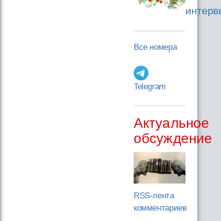
интерв
Все номера
Telegram
Актуальное
обсуждение
RSS-лента
комментариев