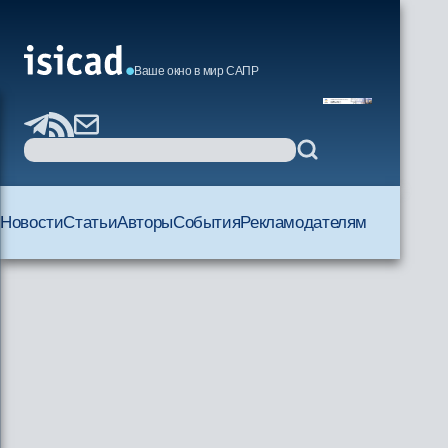
Ваше окно в мир САПР
Новости
Статьи
Авторы
События
Рекламодателям