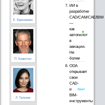
ИИ в
разработке
CAD/CAM/CAE/BIM
Е. Красникова
—
как
автопилот
в
авиации.
Не
более
П. Хэмилтон
ODA
открывает
свои
CAD-
и
BIM-
Л. Талхина
инструменты