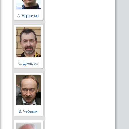
А. Вершинин
С. Джонсон
В. Чебыкин