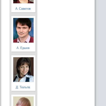
А. Савилов
А. Ершов
Д. Тюльпа