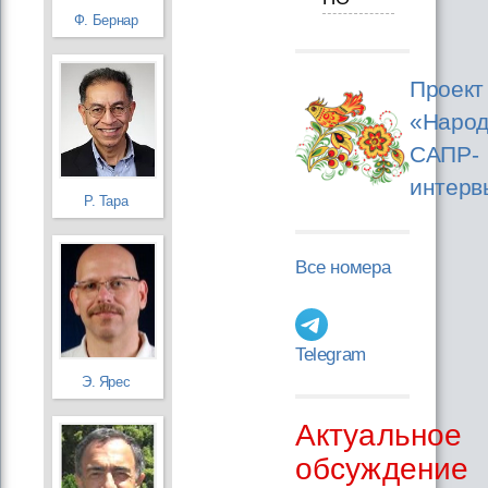
Ф. Бернар
Проект
«Народ
САПР-
интерв
Р. Тара
Все номера
Telegram
Э. Ярес
Актуальное
обсуждение