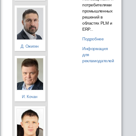
потребителями
промышленных
решений в
областях PLM и
ERP...
Подробнее
Д. Ожигин
Информация
для
рекламодателей
И. Кочан