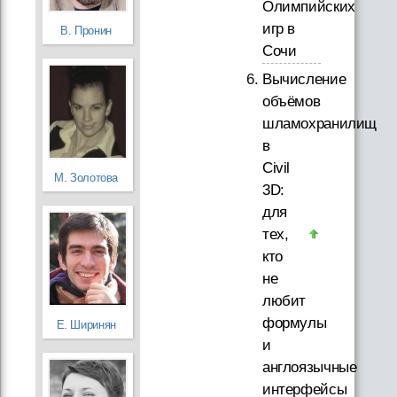
Олимпийских
игр в
В. Пронин
Сочи
Вычисление
объёмов
шламохранилищ
в
Civil
М. Золотова
3D:
для
тех,
кто
не
любит
формулы
Е. Ширинян
и
англоязычные
интерфейсы