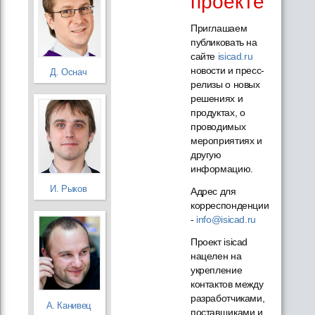
проекте
Приглашаем
публиковать на
сайте
isicad.ru
новости и пресс-
Д. Оснач
релизы о новых
решениях и
продуктах, о
проводимых
мероприятиях и
другую
информацию.
И. Рыков
Адрес для
корреспонденции
-
info@isicad.ru
Проект isicad
нацелен на
укрепление
контактов между
разработчиками,
А. Канивец
поставщиками и