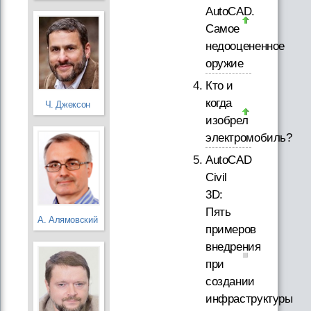
AutoCAD.
Самое
недооцененное
оружие
Кто и
когда
Ч. Джексон
изобрел
электромобиль?
AutoCAD
Civil
3D:
Пять
А. Алямовский
примеров
внедрения
при
создании
инфраструктуры