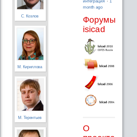
интеграция
·
1
month ago
С. Козлов
Форумы
isicad
М. Кириллова
М. Терентьев
О