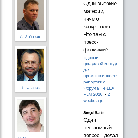
Одни высокие
материи,
ничего
конкретного.
Что там с
А. Хабаров
пресс-
формами?
Единый
цифровой контур
для
промышленности:
репортаж с
В. Талапов
Форума T‑FLEX
PLM 2026
·
2
weeks ago
Sergei Sanin
Один
нескромный
вопрос - делал