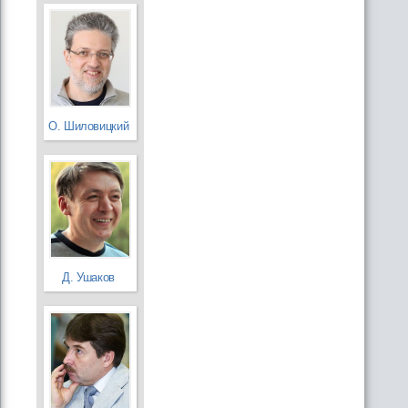
О. Шиловицкий
Д. Ушаков