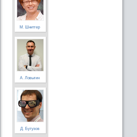
М. Шнитгер
А. Ловыгин
Д. Бутузов