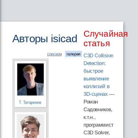
Случайная
Авторы isicad
статья
списком
галерея
C3D Collision
Detection:
быстрое
выявление
коллизий в
3D-сценах
—
Роман
Т. Татаринов
Садовников,
к.т.н.,
программист
C3D Solver,