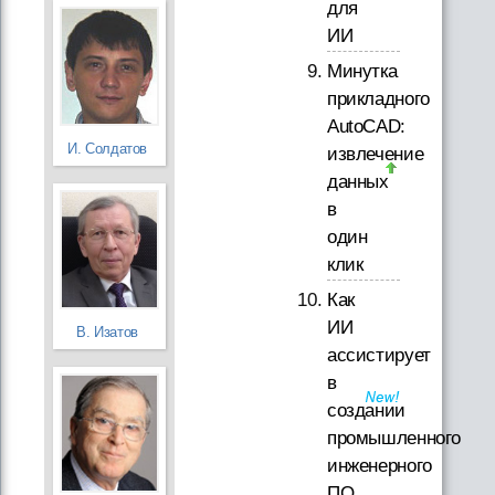
для
ИИ
Минутка
прикладного
AutoCAD:
И. Солдатов
извлечение
данных
в
один
клик
Как
ИИ
В. Изатов
ассистирует
в
создании
промышленного
инженерного
ПО