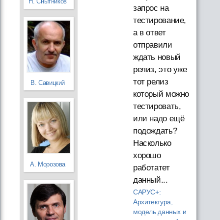
Н. Снытников
запрос на
тестирование,
а в ответ
отправили
ждать новый
релиз, это уже
тот релиз
В. Савицкий
который можно
тестировать,
или надо ещё
подождать?
Насколько
хорошо
А. Морозова
работатет
данный...
САРУС+:
Архитектура,
модель данных и