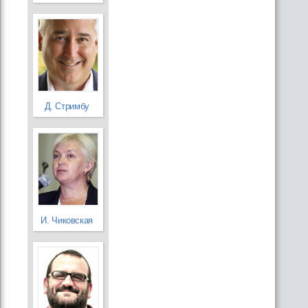
Д. Стримбу
И. Чиковская