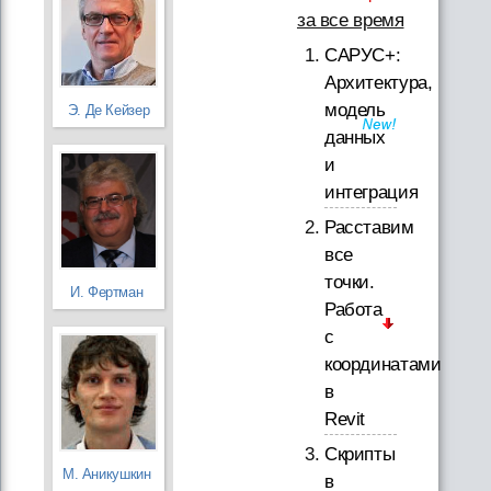
за все время
САРУС+:
Архитектура,
модель
Э. Де Кейзер
данных
и
интеграция
Расставим
все
точки.
И. Фертман
Работа
с
координатами
в
Revit
Скрипты
М. Аникушкин
в