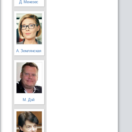
Д. Менезес
А. Землянская
М. Дэй