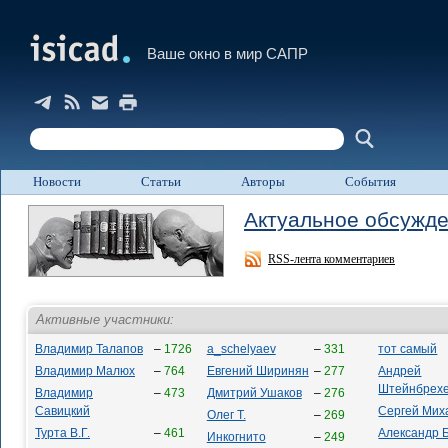
Ваше окно в мир САПР
Новости
Статьи
Авторы
События
Актуальное обсужд
RSS-лента комментариев
Активные участники:
Владимир Талапов
–
1726
a_schelyaev
–
331
тот самый
Владимир Малюх
–
764
Евгений Ширинян
–
277
Андрей
Штейнбрех
Владимир
–
473
Дмитрий Ушаков
–
276
Савицкий
Сергей Мих
Олег Т.
–
269
Турта В.Г.
–
461
Александр 
Инкогнито
–
249