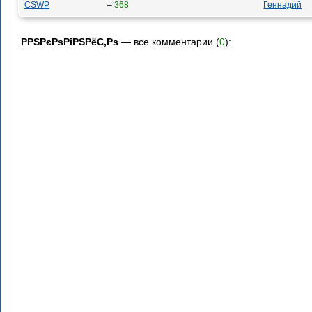
CSWP
–
368
Геннадий
РРЅРєРѕРіРЅРёС‚Рѕ
— все комментарии (
0
):