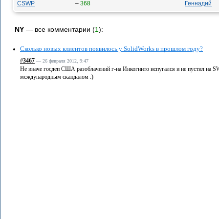
CSWP
–
368
Геннадий
NY
— все комментарии (
1
):
Сколько новых клиентов появилось у SolidWorks в прошлом году?
#
3467
— 26 февраля 2012, 9:47
Не иначе госдеп США разоблачений г-на Инкогнито испугался и не пустил на S
международным скандалом :)