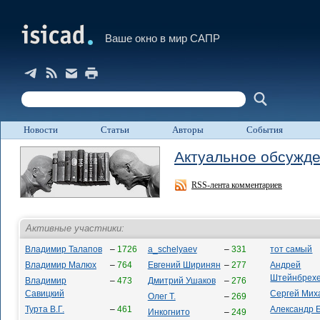
Ваше окно в мир САПР
Новости
Статьи
Авторы
События
Актуальное обсужд
RSS-лента комментариев
Активные участники:
Владимир Талапов
–
1726
a_schelyaev
–
331
тот самый
Владимир Малюх
–
764
Евгений Ширинян
–
277
Андрей
Штейнбрех
Владимир
–
473
Дмитрий Ушаков
–
276
Савицкий
Сергей Мих
Олег Т.
–
269
Турта В.Г.
–
461
Александр 
Инкогнито
–
249