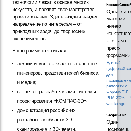
технологии лежат в основе многих
Кишкин Серге
искусств, и проявят свое мастерство
Одни высо
проектирования. Здесь каждый найдет
материи,
направление по интересам – от
ничего
прикладных задач до творческих
конкретного
экспериментов.
Что там с
пресс-
В программе фестиваля:
формами?
Единый
лекции и мастер-классы от опытных
цифровой ко
инженеров, представителей бизнеса
для
промышленно
и медиа;
репортаж с
встреча с разработчиками системы
Форума T‑F
PLM 2026
·
проектирования «КОМПАС-3D»;
weeks ago
демонстрация российских
Sergei Sanin
разработок в области 3D-
Один
сканирования и 3D-печати,
нескромны