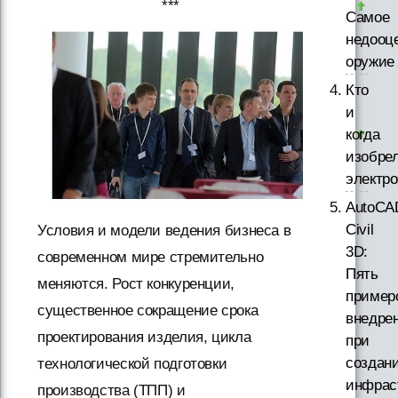
***
Самое
недооц
оружие
Кто
и
когда
изобре
электр
AutoCA
Civil
Условия и модели ведения бизнеса в
3D:
современном мире стремительно
Пять
меняются. Рост конкуренции,
пример
существенное сокращение срока
внедре
проектирования изделия, цикла
при
создан
технологической подготовки
инфрас
производства (ТПП) и