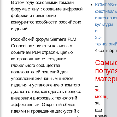
В этом году основными темами
KOMPASco
форума станут: создание цифровой
фестиваль
фабрики и повышение
инженерно
конкурентоспособности российских
культуры
изделий.
и
3D-
Российский форум Siemens PLM
технологи
Connection является ключевым
4 сентября
событием PLM отрасли, целью
которого является создание
Самы
глобального сообщества
попул
пользователей решений для
матер
управления жизненным циклом
изделия и установление открытого
за
диалога о том, как сделать процесс
месяц
внедрения цифровых технологий
за
эффективным. Открытый обмен
все
идеями и проведение дискуссий с
время