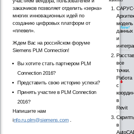
участием вендора, пользователей и
заказчиков позволяет отделить «зерна»
САРУС
многих инновационных идей по
Архитек
созданию цифровых платформ от
модель
«плевел».
данных
и
Ждем Вас на российском форуме
интегр
Siemens PLM Connection!
Расста
все
Вы хотите стать партнером PLM
точки.
Connection 2016?
Работа
Представить свою историю успеха?
с
Принять участие в PLM Connection
коорди
в
2016?
Revit
Напишите нам
Скрипт
i
nfo.ru.plm@siemens.com
.
в
AutoCA