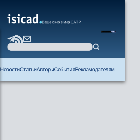
Ваше окно в мир САПР
Новости
Статьи
Авторы
События
Рекламодателям