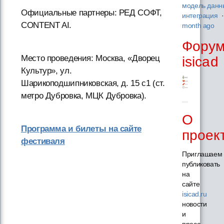
модель данн
Официальные партнеры: РЕД СОФТ,
интеграция
CONTENT AI.
month ago
Фору
Место проведения: Москва, «Дворец
isicad
Культур», ул.
Шарикоподшипниковская, д. 15 с1 (ст.
метро Дубровка, МЦК Дубровка).
О
Программа и билеты на сайте
проек
фестиваля
Приглашаем
публиковать
на
сайте
isicad.ru
новости
и
пресс-