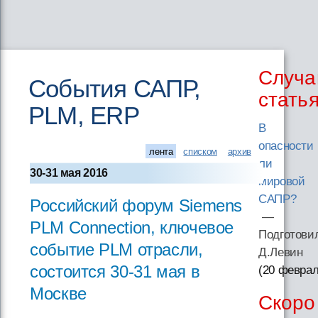
Случа
События САПР,
стать
PLM, ERP
В
опасности
лента
списком
архив
ли
30-31 мая 2016
мировой
САПР?
Российский форум Siemens
—
PLM Connection, ключевое
Подготови
событие PLM отрасли,
Д.Левин
состоится 30-31 мая в
(20 феврал
Москве
Скоро