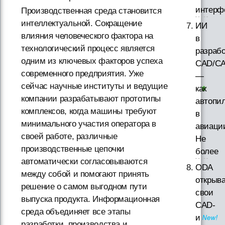
интерф
Производственная среда становится
интеллектуальной. Сокращение
ИИ
влияния человеческого фактора на
в
технологический процесс является
разрабо
одним из ключевых факторов успеха
CAD/CA
современного предприятия. Уже
—
сейчас научные институты и ведущие
как
компании разрабатывают прототипы
автопи
комплексов, когда машины требуют
в
минимального участия оператора в
авиаци
своей работе, различные
Не
производственные цепочки
более
автоматически согласовываются
ODA
между собой и помогают принять
открыва
решение о самом выгодном пути
свои
выпуска продукта. Информационная
CAD-
среда объединяет все этапы
и
разработки, производства и