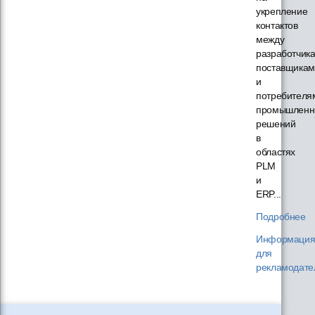
укрепление
контактов
между
разработчик
поставщикам
и
потребителя
промышленн
решений
в
областях
PLM
и
ERP...
Подробнее
Информаци
для
рекламодате