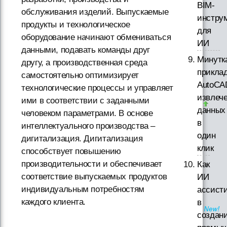
BIM-
обслуживания изделий. Выпускаемые
инстру
продукты и технологическое
для
оборудование начинают обмениваться
ИИ
данными, подавать команды друг
Минутк
другу, а производственная среда
прикла
самостоятельно оптимизирует
AutoCA
технологические процессы и управляет
извлеч
ими в соответствии с заданными
данных
человеком параметрами. В основе
в
интеллектуального производства –
один
дигитализация. Дигитализация
клик
способствует повышению
производительности и обеспечивает
Как
соответствие выпускаемых продуктов
ИИ
индивидуальным потребностям
ассист
каждого клиента.
в
создан