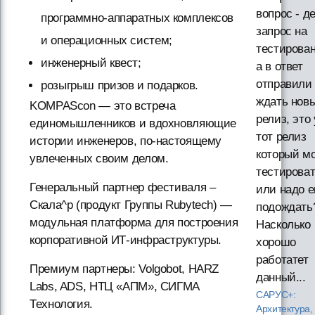
вопрос - д
программно-аппаратных комплексов
запрос на
и операционных систем;
тестирован
инженерный квест;
а в ответ
отправили
розыгрыш призов и подарков.
ждать нов
KOMPAScon — это встреча
релиз, это
единомышленников и вдохновляющие
тот релиз
истории инженеров, по-настоящему
который м
увлеченных своим делом.
тестироват
Генеральный партнер фестиваля –
или надо 
Скала^р (продукт Группы Rubytech) —
подождать
модульная платформа для построения
Насколько
корпоративной ИТ-инфраструктуры.
хорошо
работатет
Премиум партнеры: Volgobot, HARZ
данный...
Labs, ADS, НТЦ «АПМ», СИГМА
САРУС+:
Технология.
Архитектура,