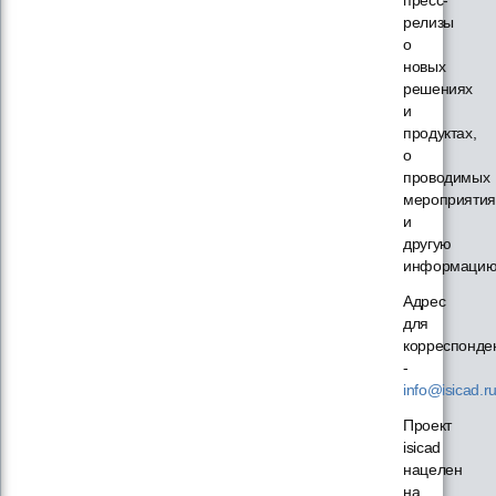
релизы
о
новых
решениях
и
продуктах,
о
проводимых
мероприятия
и
другую
информацию
Адрес
для
корреспонде
-
info@isicad.r
Проект
isicad
нацелен
на