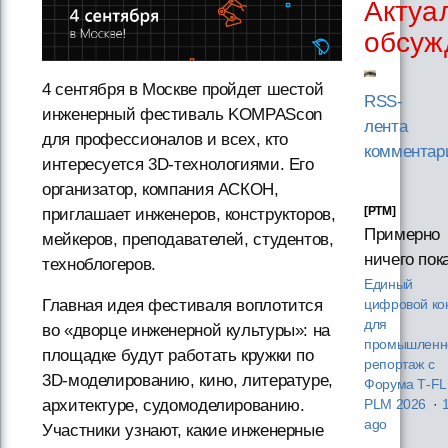
Актуа
обсуж
4 сентября в Москве пройдет шестой
RSS-
инженерный фестиваль KOMPAScon
лента
для профессионалов и всех, кто
комментар
интересуется 3D-технологиями. Его
организатор, компания АСКОН,
[PTM]
приглашает инженеров, конструкторов,
Примерно
мейкеров, преподавателей, студентов,
ничего пок
техноблогеров.
Единый
Главная идея фестиваля воплотится
цифровой ко
для
во «дворце инженерной культуры»: на
промышленно
площадке будут работать кружки по
репортаж с
3D-моделированию, кино, литературе,
Форума T‑F
архитектуре, судомоделированию.
PLM 2026
·
ago
Участники узнают, какие инженерные