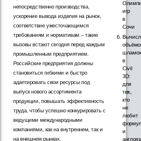
Олимпи
непосредственно производства,
игр
ускорение вывода изделия на рынок,
в
соответствие ужесточающимся
Сочи
требованиям и нормативам – такие
Вычисл
вызовы встают сегодня перед каждым
объёмо
шламо
промышленным предприятием.
в
Российские предприятия должны
Civil
становиться гибкими и быстро
3D:
адаптировать свои ресурсы под
для
выпуск нового ассортимента
тех,
кто
продукции, повышать эффективность
не
труда, чтобы успешно конкурировать с
любит
ведущими международными
форму
компаниями, как на внутреннем, так и
и
на внешнем рынках.
англоя