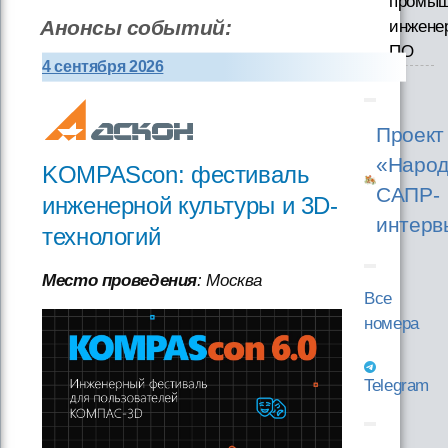
промыш
Анонсы событий:
инжене
ПО
4 сентября 2026
Проект
«Народ
KOMPAScon: фестиваль
САПР-
инженерной культуры и 3D-
интерв
технологий
Место проведения
: Москва
Все
номера
Telegram