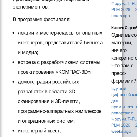
Форума T‑F
экспериментов.
PLM 2026
·
hours ago
В программе фестиваля:
Кишкин Серге
лекции и мастер-классы от опытных
Одни высо
инженеров, представителей бизнеса
материи,
ничего
и медиа;
конкретного
встреча с разработчиками системы
Что там с
проектирования «КОМПАС-3D»;
пресс-
формами?
демонстрация российских
Единый
разработок в области 3D-
цифровой ко
сканирования и 3D-печати,
для
промышленно
программно-аппаратных комплексов
репортаж с
Форума T‑F
и операционных систем;
PLM 2026
·
инженерный квест;
weeks ago