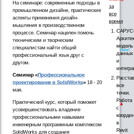
На семинаре: современные подходы в
за
промышленном дизайне, практические
все
аспекты применения дизайн-
время
мышления в производственном
САРУС
процессе. Семинар нацелен помочь
Архитек
техническим и творческим
модель
специалистам найти общий
данных
профессиональный язык друг с
и
другом.
интегр
Семинар «
Профессиональное
Расста
проектирование в SolidWorks
»
18 - 20
все
мая.
точки.
Работа
Практический курс, который поможет
с
усовершенствовать владение
коорди
профессиональными навыками
в
инженерным программным комплексом
Revit
SolidWorks для создания