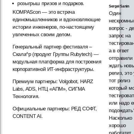
розыгрыш призов и подарков.
Sergei Sanin
KOMPAScon — это встреча
Один
единомышленников и вдохновляющие
нескромны
истории инженеров, по-настоящему
вопрос - д
увлеченных своим делом.
запрос на
тестирован
Генеральный партнер фестиваля –
а в ответ
Скала^р (продукт Группы Rubytech) —
отправили
модульная платформа для построения
ждать нов
корпоративной ИТ-инфраструктуры.
релиз, это
тот релиз
Премиум партнеры: Volgobot, HARZ
который м
Labs, ADS, НТЦ «АПМ», СИГМА
тестироват
Технология.
или надо 
Официальные партнеры: РЕД СОФТ,
подождать
CONTENT AI.
Насколько
хорошо
работатет