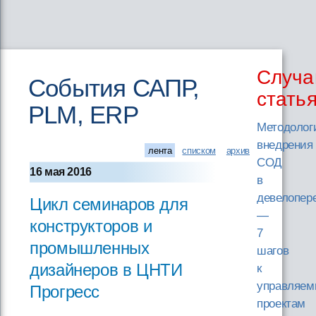
Случа
События САПР,
стать
PLM, ERP
Методолог
внедрения
лента
списком
архив
СОД
16 мая 2016
в
девелопер
Цикл семинаров для
—
конструкторов и
7
промышленных
шагов
дизайнеров в ЦНТИ
к
управляе
Прогресс
проектам