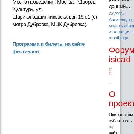
Место проведения: Москва, «Дворец
данный...
Культур», ул.
САРУС+:
Шарикоподшипниковская, д. 15 с1 (ст.
Архитектура,
метро Дубровка, МЦК Дубровка).
модель данн
интеграция
month ago
Программа и билеты на сайте
Фору
фестиваля
isicad
О
проек
Приглашаем
публиковать
на
сайте