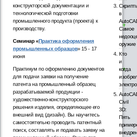
конструкторской документации и
Скрипт
технологической подготовки
в
промышленного продукта (проекта) к
AutoCA
производству.
Самое
недооц
Семинар «
Практика оформления
оружие
промышленных образцов
» 15 - 17
Кто
июня
и
Практикум по оформлению документов
когда
для подачи заявки на получение
изобре
патента на промышленный образец
электр
разрабатываемой продукции -
AutoCA
художественно-конструкторского
Civil
решения изделия, определяющее его
3D:
внешний вид (дизайн). Вы научитесь
Пять
самостоятельно проводить патентный
пример
поиск, составлять и подавать заявку на
внедре