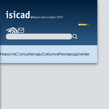
Ваше окно в мир САПР
Новости
Статьи
Авторы
События
Рекламодателям