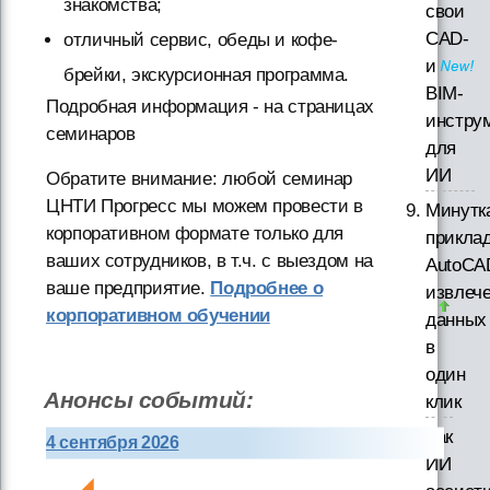
знакомства;
свои
CAD-
отличный сервис, обеды и кофе-
и
брейки, экскурсионная программа.
BIM-
Подробная информация - на страницах
инстру
семинаров
для
ИИ
Обратите внимание: любой семинар
ЦНТИ Прогресс мы можем провести в
Минутк
корпоративном формате только для
прикла
ваших сотрудников, в т.ч. с выездом на
AutoCA
ваше предприятие.
Подробнее о
извлеч
корпоративном обучении
данных
в
один
Анонсы событий:
клик
Как
4 сентября 2026
ИИ