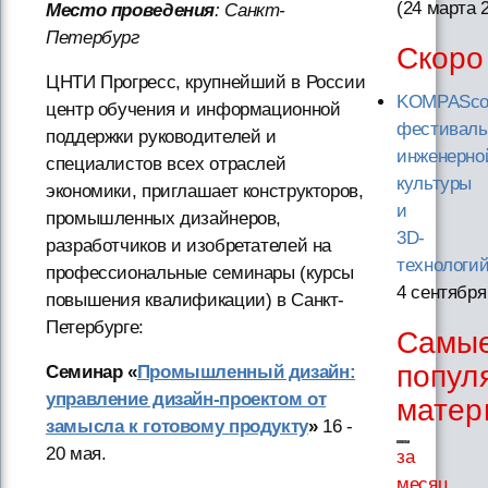
(24 марта 
Место проведения
: Санкт-
Петербург
Скоро
ЦНТИ Прогресс, крупнейший в России
KOMPASco
центр обучения и информационной
фестиваль
поддержки руководителей и
инженерно
специалистов всех отраслей
культуры
экономики, приглашает конструкторов,
и
промышленных дизайнеров,
3D-
разработчиков и изобретателей на
технологи
профессиональные семинары (курсы
4 сентября
повышения квалификации) в Санкт-
Петербурге:
Самы
попул
Семинар «
Промышленный дизайн:
управление дизайн-проектом от
матер
замысла к готовому продукту
»
16 -
20 мая.
за
месяц