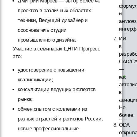
Дмитрий Мареев — автор более 40
форму
проектов в различных областях
и
техники, Ведущий дизайнер и
англоя
интерф
сооснователь студии
ИИ
промышленного дизайна.
в
Участие в семинарах ЦНТИ Прогресс
разрабо
это:
CAD/CA
—
удостоверение о повышении
как
квалификации;
автопи
консультации ведущих экспертов
в
рынка;
авиаци
Не
обмен опытом с коллегами из
более
разных отраслей и регионов России,
ODA
новые профессиональные
открыва