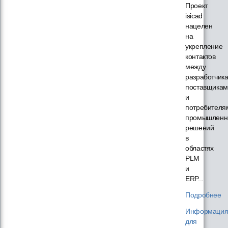
Проект
isicad
нацелен
на
укрепление
контактов
между
разработчик
поставщикам
и
потребителя
промышленн
решений
в
областях
PLM
и
ERP...
Подробнее
Информаци
для