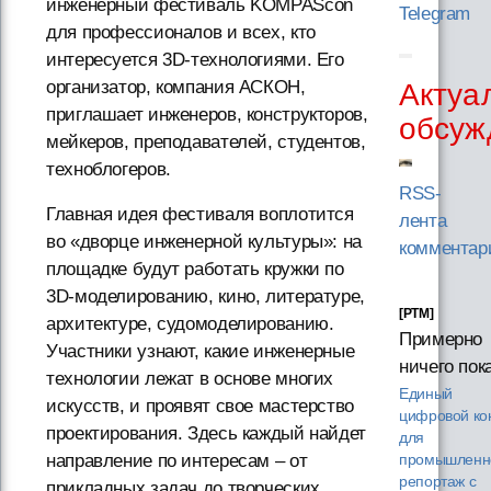
инженерный фестиваль KOMPAScon
Telegram
для профессионалов и всех, кто
интересуется 3D-технологиями. Его
организатор, компания АСКОН,
Актуа
приглашает инженеров, конструкторов,
обсуж
мейкеров, преподавателей, студентов,
техноблогеров.
RSS-
Главная идея фестиваля воплотится
лента
во «дворце инженерной культуры»: на
комментар
площадке будут работать кружки по
3D-моделированию, кино, литературе,
[PTM]
архитектуре, судомоделированию.
Примерно
Участники узнают, какие инженерные
ничего пок
технологии лежат в основе многих
Единый
искусств, и проявят свое мастерство
цифровой ко
проектирования. Здесь каждый найдет
для
направление по интересам – от
промышленно
репортаж с
прикладных задач до творческих