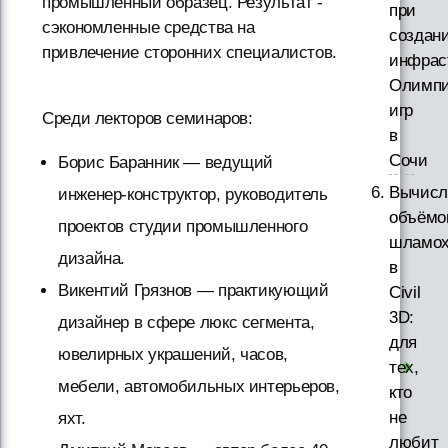
промышленный образец. Результат -
при
сэкономленные средства на
создан
привлечение сторонних специалистов.
инфрас
Олимпи
игр
Среди лекторов семинаров:
в
Сочи
Борис Баранник — ведущий
Вычисл
инженер-конструктор, руководитель
объёмо
проектов студии промышленного
шламо
дизайна.
в
Викентий Грязнов — практикующий
Civil
3D:
дизайнер в сфере люкс сегмента,
для
ювелирных украшений, часов,
тех,
мебели, автомобильных интерьеров,
кто
не
яхт.
любит