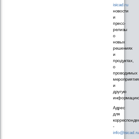
isicad.ru
новости
и
пресс-
релизы
о
новых
решениях
и
продуктах,
о
проводимых
мероприятия
и
другую
информацию
Адрес
для
корреспонде
-
info@isicad.r