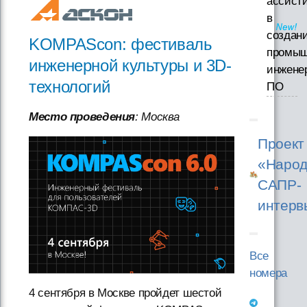
ассист
в
создан
KOMPAScon: фестиваль
промыш
инженерной культуры и 3D-
инжене
технологий
ПО
Место проведения
: Москва
Проект
«Народ
САПР-
интерв
Все
номера
4 сентября в Москве пройдет шестой