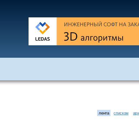
лента
списком
ар