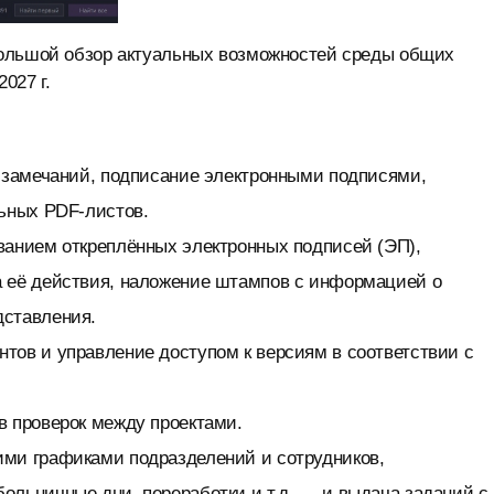
большой обзор актуальных возможностей среды общих
027 г.
и замечаний, подписание электронными подписями,
льных PDF-листов.
ванием откреплённых электронных подписей (ЭП),
а её действия, наложение штампов с информацией о
дставления.
тов и управление доступом к версиям в соответствии с
в проверок между проектами.
ими графиками подразделений и сотрудников,
ольничные дни, переработки и т.д. — и выдача заданий с