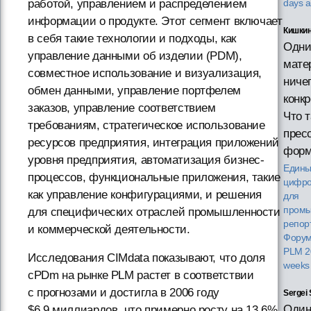
работой, управлением и распределением
days 
информации о продукте. Этот сегмент включает
Кишкин
в себя такие технологии и подходы, как
Одни
управление данными об изделии (PDM),
мате
совместное использование и визуализация,
ниче
обмен данными, управление портфелем
конкр
заказов, управление соответствием
Что 
требованиям, стратегическое использование
прес
ресурсов предприятия, интеграция приложений
фор
уровня предприятия, автоматизация бизнес-
Един
процессов, функциональные приложения, такие
цифро
как управление конфигурациями, и решения
для
промы
для специфических отраслей промышленности
репор
и коммерческой деятельности.
Форум
PLM 
Исследования CIMdata показывают, что доля
weeks
cPDm на рынке PLM растет в соответствии
с прогнозами и достигла в 2006 году
Sergei 
Оди
$6.9 миллиардов, что примерно росту на 13.6%