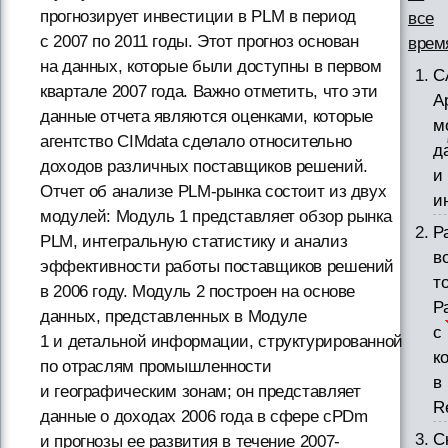
прогнозирует инвестиции в PLM в период
все
с 2007 по 2011 годы. Этот прогноз основан
врем
на данных, которые были доступны в первом
С
квартале 2007 года. Важно отметить, что эти
А
данные отчета являются оценками, которые
м
агентство CIMdata сделало относительно
д
доходов различных поставщиков решений.
и
Отчет об анализе PLM-рынка состоит из двух
и
модулей: Модуль 1 представляет обзор рынка
Р
PLM, интегральную статистику и анализ
в
эффективности работы поставщиков решений
т
в 2006 году. Модуль 2 построен на основе
Р
данных, представленных в Модуле
с
1 и детальной информации, структурированной
к
по отраслям промышленности
в
и географическим зонам; он представляет
Re
данные о доходах 2006 года в сфере cPDm
С
и прогнозы ее развития в течение 2007-