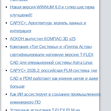
Новая версия WINNUM 6.0 и супер шестерка
улучшений!
САРУС+: Архитектура, модель данных и
интеграция
АСКОН выпустил КОМПАС-3D v25
Компания «Топ Системы» и «Группа Астра»
сертифицировали нативную версию T-FLEX
CAD для операционной системы Astra Linux
САРУС+ 2026.2: российская PLM-система, где
CAD и PDM работают как единое целое и даже
больше
Как ИИ ассистирует в создании промышленного
инженерного ПО
Успешные испытания T-FLEX PLM на