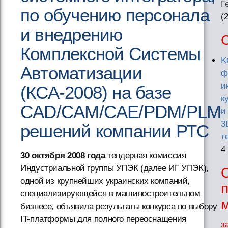
Г
по обучению персонала
(
и внедрению
Комплексной Системы
K
Автоматизации
ф
и
(КСА-2008) на базе
к
CAD/CAM/CAE/PDM/PLM
и
3
решений компании РТС
т
4
30 октября 2008 года
тендерная комиссия
Индустриальной группы УПЭК (далее ИГ УПЭК),
одной из крупнейших украинских компаний,
специализирующейся в машиностроительном
бизнесе, объявила результаты конкурса по выбору
IT-платформы для полного переоснащения
з