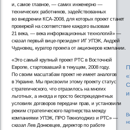
и, самое главное, — самих инженерно —
технических работников, задействованных
во внедрении КСА-2008, для которых проект станет
проверкой на соответствие каждого вызовам
21 века, — века информационных технологий» —
сказал первый вице-президент ИГ УПЭК, Андрей
Чудновец, куратор проекта от акционеров компании.
«Это самый крупный проект PTC в Восточной
П
Европе, стартовавший в текущем, 2008 году.
По своим масштабам проект не имеет аналогов
«
в Украине. Мы присвоили этому проекту статус
С
стратегического, что отразилось на многих
и
льготных, а иногда и просто беспрецедентных
условиях договоров передачи прав, и установили
режим стратегического партнерства между
В
компаниями УПЭК, ПРО Текнолоджиз и РТС» —
н
сказал Лев Донковцев, директор по работе