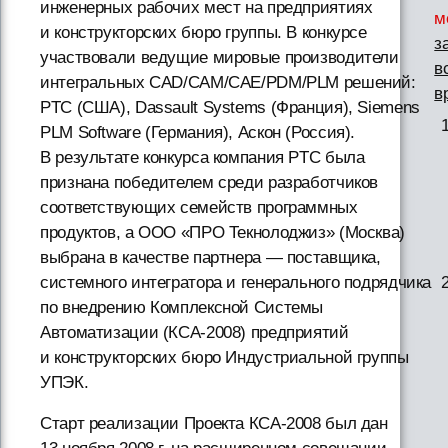
инженерных рабочих мест на предприятиях
м
и конструкторских бюро группы. В конкурсе
з
участвовали ведущие мировые производители
в
интегральных CAD/CAM/CAE/PDM/PLM решений:
в
PTC (США), Dassault Systems (Франция), Siemens
PLM Software (Германия), Аскон (Россия).
В результате конкурса компания PTC была
признана победителем среди разработчиков
соответствующих семейств программных
продуктов, а ООО «ПРО Текнолоджиз» (Москва)
выбрана в качестве партнера — поставщика,
системного интегратора и генерального подрядчика
по внедрению Комплексной Системы
Автоматизации (КСА-2008) предприятий
и конструкторских бюро Индустриальной группы
УПЭК.
Старт реализации Проекта КСА-2008 был дан