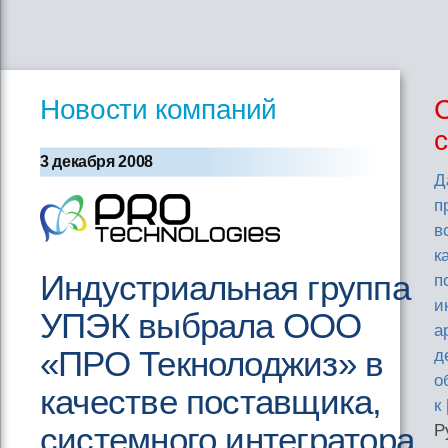
Новости компаний
3 декабря 2008
Д
п
в
к
Индустриальная группа
п
и
УПЭК выбрала ООО
а
«ПРО Текнолоджиз» в
д
о
качестве поставщика,
к 
системного интегратора,
Р