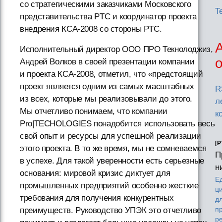
со стратегическими заказчиками Московского
T
представительства PTC и координатор проекта
внедрения КСА-2008 со стороны PTC.
Исполнительный директор ООО ПРО Текнолоджиз,
Андрей Волков в своей презентации компании
и проекта КСА-2008, отметил, что «предстоящий
проект является одним из самых масштабных
R
из всех, которые мы реализовывали до этого.
л
Мы отчетливо понимаем, что компании
к
Pro|TECHOLOGIES понадобится использовать весь
свой опыт и ресурсы для успешной реализации
[P
этого проекта. В то же время, мы не сомневаемся
П
в успехе. Для такой уверенности есть серьезные
н
основания: мировой кризис диктует для
Е
промышленных предприятий особенно жесткие
ц
требования для получения конкурентных
д
преимуществ. Руководство УПЭК это отчетливо
п
р