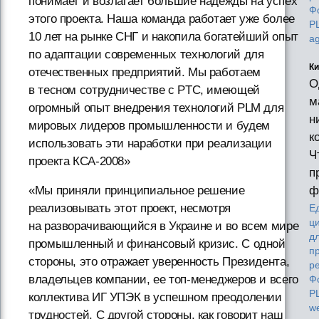
понимает и возлагает большие надежды на успех
Ф
этого проекта. Наша команда работает уже более
P
10 лет на рынке СНГ и накопила богатейший опыт
a
по адаптации современных технологий для
Ки
отечественных предприятий. Мы работаем
О
в тесном сотрудничестве с PTC, имеющей
м
огромный опыт внедрения технологий PLM для
н
мировых лидеров промышленности и будем
к
использовать эти наработки при реализации
Ч
проекта КСА-2008»
п
«Мы приняли принципиальное решение
ф
реализовывать этот проект, несмотря
Е
ц
на разворачивающийся в Украине и во всем мире
д
промышленный и финансовый кризис. С одной
п
стороны, это отражает уверенность Президента,
р
владельцев компании, ее топ-менеджеров и всего
Ф
P
коллектива ИГ УПЭК в успешном преодолении
w
трудностей. С другой стороны, как говорит наш