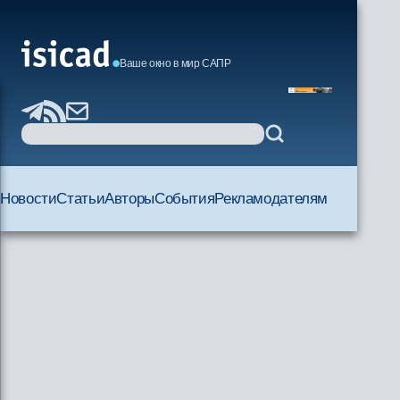
Ваше окно в мир САПР
Новости
Статьи
Авторы
События
Рекламодателям