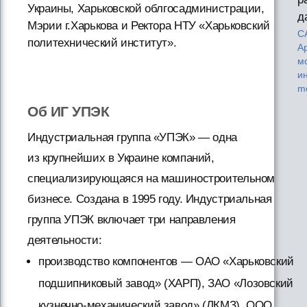
Украины, Харьковской облгосадминистрации,
д
Мэрии г.Харькова и Ректора НТУ «Харьковский
С
политехнический институт».
Ар
м
и
m
Об ИГ УПЭК
Индустриальная группа «УПЭК» — одна
из крупнейших в Украине компаний,
специализирующаяся на машиностроительном
бизнесе. Создана в 1995 году. Индустриальная
группа УПЭК включает три направления
деятельности:
производство компонентов — ОАО «Харьковский
подшипниковый завод» (ХАРП), ЗАО «Лозовский
кузнечно-механический завод» (ЛКМЗ), ООО