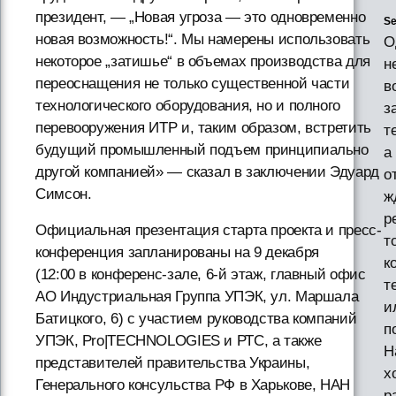
президент, — „Новая угроза — это одновременно
Se
новая возможность!“. Мы намерены использовать
О
некоторое „затишье“ в объемах производства для
н
переоснащения не только существенной части
в
технологического оборудования, но и полного
з
перевооружения ИТР и, таким образом, встретить
т
будущий промышленный подъем принципиально
а
другой компанией» — сказал в заключении Эдуард
о
Симсон.
ж
р
Официальная презентация старта проекта и пресс-
т
конференция запланированы на 9 декабря
к
(12:00 в конференс-зале, 6-й этаж, главный офис
т
АО Индустриальная Группа УПЭК, ул. Маршала
и
Батицкого, 6) с участием руководства компаний
п
УПЭК, Pro|TECHNOLOGIES и РТС, а также
Н
представителей правительства Украины,
х
Генерального консульства РФ в Харькове, НАН
р