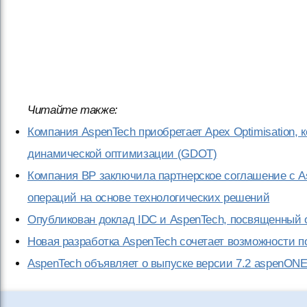
Читайте также:
Компания AspenTech приобретает Apex Optimisation,
динамической оптимизации (GDOT)
Компания BP заключила партнерское соглашение с 
операций на основе технологических решений
Опубликован доклад IDC и AspenTech, посвященны
Новая разработка AspenTech сочетает возможности 
AspenTech объявляет о выпуске версии 7.2 aspenONE