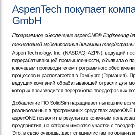
AspenTech покупает компа
GmbH
Программное обеспечение aspenONE® Engineering дл
технологией моделирования динамики твёрдофазны
Aspen Technology, Inc. (NASDAQ: AZPN), ведущий по
перерабатывающей промышленности, объявила о поку
ключевым производителем программного обеспечени
процессов и располагается в Гамбурге (Германия). 
ведущих компаний обрабатывающей отрасли для моде
которых производится переработка твёрдофазных пот
Добавление ПО SolidSim наращивает нынешние возм
реализованные в программных средствах aspenONE E
aspenONE позволит в результате конечным пользоват
предприятия, на котором имеются участки с твёрдо
Это, в свою очередь, даст специалистам по организ