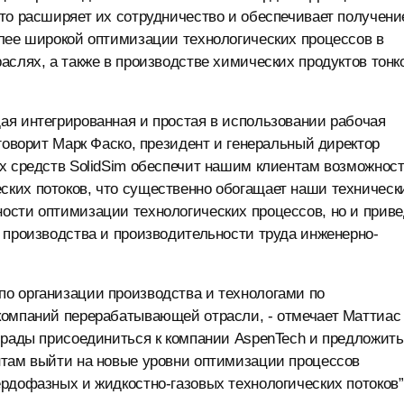
то расширяет их сотрудничество и обеспечивает получени
олее широкой оптимизации технологических процессов в
аслях, а также в производстве химических продуктов тонк
ая интегрированная и простая в использовании рабочая
говорит Марк Фаско, президент и генеральный директор
х средств SolidSim обеспечит нашим клиентам возможнос
ких потоков, что существенно обогащает наши техническ
ости оптимизации технологических процессов, но и приве
 производства и производительности труда инженерно-
о организации производства и технологами по
компаний перерабатывающей отрасли, - отмечает Маттиас
 рады присоединиться к компании AspenTech и предложить
нтам выйти на новые уровни оптимизации процессов
рдофазных и жидкостно-газовых технологических потоков”