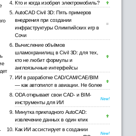
Кто и когда изобрел электромобиль?
е
AutoCAD Civil 3D: Пять примеров
внедрения при создании
ого
инфраструктуры Олимпийских игр в
Сочи
Вычисление объёмов
шламохранилищ в Civil 3D: для тех,
ть
кто не любит формулы и
ие
англоязычные интерфейсы
дет
ИИ в разработке CAD/CAM/CAE/BIM
— как автопилот в авиации. Не более
ODA открывает свои CAD- и BIM-
инструменты для ИИ
Минутка прикладного AutoCAD:
извлечение данных в один клик
.
Как ИИ ассистирует в создании