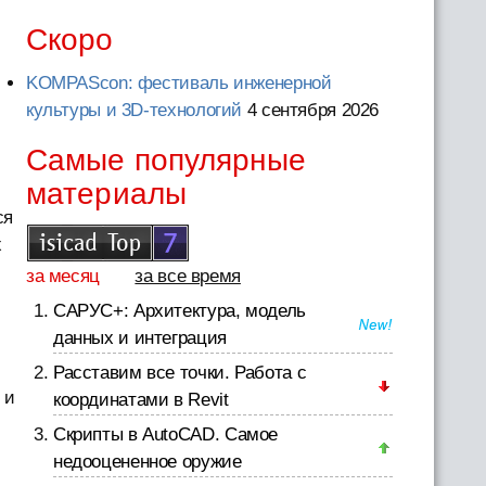
Скоро
KOMPAScon: фестиваль инженерной
культуры и 3D-технологий
4 сентября 2026
Самые популярные
материалы
ся
х
за месяц
за все время
САРУС+: Архитектура, модель
данных и интеграция
Расставим все точки. Работа с
 и
координатами в Revit
Скрипты в AutoCAD. Самое
недооцененное оружие