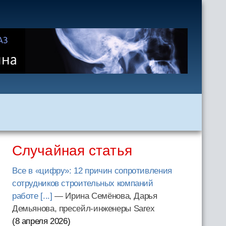
Случайная статья
Все в «цифру»: 12 причин сопротивления
сотрудников строительных компаний
работе [...]
— Ирина Семёнова, Дарья
Демьянова, пресейл-инженеры Sarex
(8 апреля 2026
)