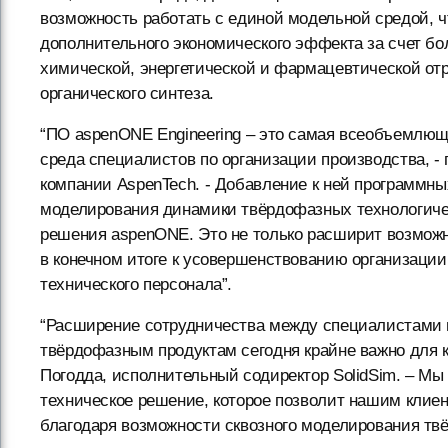
возможность работать с единой модельной средой, ч
дополнительного экономического эффекта за счет б
химической, энергетической и фармацевтической отр
органического синтеза.
“ПО aspenONE Engineering – это самая всеобъемлющ
среда специалистов по организации производства, - 
компании AspenTech. - Добавление к ней программны
моделирования динамики твёрдофазных технологичес
решения aspenONE. Это не только расширит возможн
в конечном итоге к усовершенствованию организации
технического персонала”.
“Расширение сотрудничества между специалистами п
твёрдофазным продуктам сегодня крайне важно для 
Погодда, исполнительный содиректор SolidSim. – Мы
техническое решение, которое позволит нашим клие
благодаря возможности сквозного моделирования твё