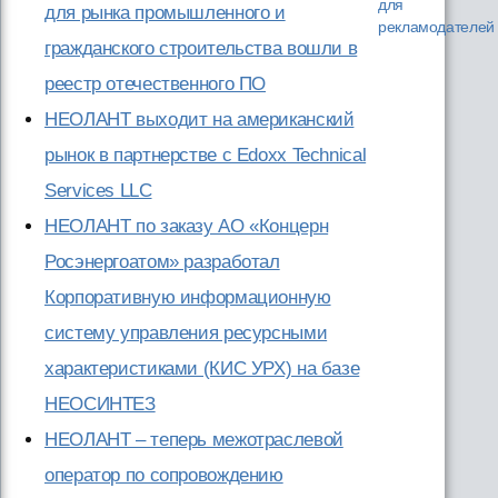
для
для рынка промышленного и
рекламодателей
гражданского строительства вошли в
реестр отечественного ПО
НЕОЛАНТ выходит на американский
рынок в партнерстве с Edoxx Technical
Services LLC
НЕОЛАНТ по заказу АО «Концерн
Росэнергоатом» разработал
Корпоративную информационную
систему управления ресурсными
характеристиками (КИС УРХ) на базе
НЕОСИНТЕЗ
НЕОЛАНТ – теперь межотраслевой
оператор по сопровождению