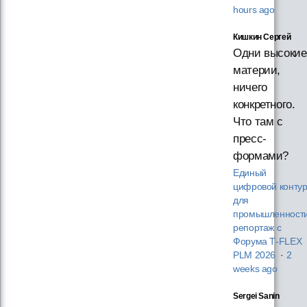
hours ago
Кишкин Сергей
Одни высокие
материи,
ничего
конкретного.
Что там с
пресс-
формами?
Единый
цифровой конту
для
промышленности
репортаж с
Форума T‑FLEX
PLM 2026
·
2
weeks ago
Sergei Sanin