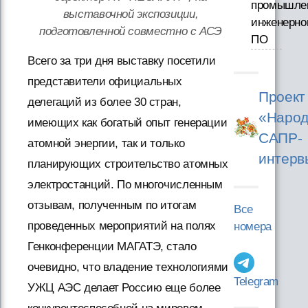
промышле
выставочной экспозиции,
инженерно
подготовленной совместно с АСЭ
ПО
Всего за три дня выставку посетили
представители официальных
Проект
делегаций из более 30 стран,
«Народ
имеющих как богатый опыт генерации
САПР-
атомной энергии, так и только
интерв
планирующих строительство атомных
электростанций. По многочисленным
отзывам, полученным по итогам
Все
проведенных мероприятий на полях
номера
Генконференции МАГАТЭ, стало
очевидно, что владение технологиями
Telegram
УЖЦ АЭС делает Россию еще более