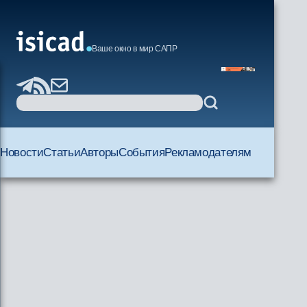
Ваше окно в мир САПР
Новости
Статьи
Авторы
События
Рекламодателям