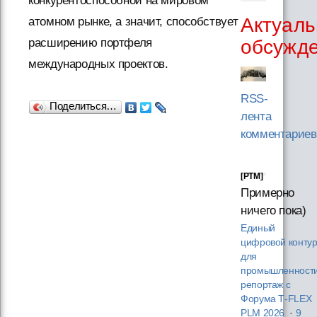
конкурентоспособной на мировом
Актуаль
атомном рынке, а значит, способствует
обсужд
расширению портфеля
международных проектов.
RSS-
Поделиться…
лента
комментариев
[PTM]
Примерно
ничего пока)
Единый
цифровой конту
для
промышленности
репортаж с
Форума T‑FLEX
PLM 2026
·
9