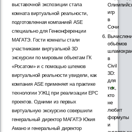
выставочной экспозиции стала
Олимпийс
игр
комната виртуальной реальности,
в
подготовленная компанией ASE
Сочи
специально для Генконференции
Вычислен
МАГАТЭ. Гости комнаты стали
объёмов
участниками виртуальной 3D
шламохра
экскурсии по мировым объектам ГК
в
Civil
«Росатом» и с помощью шлемов
3D:
виртуальной реальности увидели, как
для
компания ASE применяет на практике
тех,
технологии УЖЦ при реализации EPC
кто
проектов. Одними из первых
не
любит
виртуальную экскурсию совершили
формулы
генеральный директор МАГАТЭ Юкия
и
Амано и генеральный директор