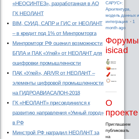
«НЕОСИНТЕЗ», разработанная в АО
САРУС+:
Архитектура,
ГК НЕОЛАНТ
модель данных 
интеграция
·
1
BIM, СУИД, САПР и ГИС от НЕОЛАНТ
month ago
– в кредит под 1% от Минпромторга
Форумы
Минпромторг РФ оценил возможности
isicad
БПЛА и ПАК «Улей» от НЕОЛАНТ для
оцифровки промышленности
ПАК «Улей», AR/VR от НЕОЛАНТ –
элементы цифровой промышленности
на ГИДРОАВИАСАЛОН-2018
О
ГК «НЕОЛАНТ» присоединился к
проекте
развитию направления «Умный город»
в РФ
Приглашаем
публиковать
Минстрой РФ наградил НЕОЛАНТ за
на