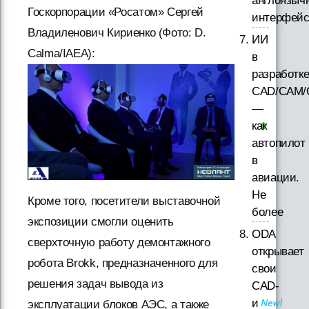
англоязыч
Госкорпорации «Росатом» Сергей
интерфей
Владиленович Кириенко (Фото: D.
ИИ
Calma/IAEA):
в
разработк
CAD/CAM/
—
как
автопилот
в
авиации.
Не
Кроме того, посетители выставочной
более
экспозиции смогли оценить
ODA
сверхточную работу демонтажного
открывает
робота Brokk, предназначенного для
свои
решения задач вывода из
CAD-
и
эксплуатации блоков АЭС, а также