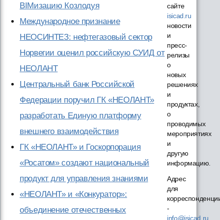
BIMизацию Козлодуя
сайте
isicad.ru
Международное признание
новости
и
НЕОСИНТЕЗ: нефтегазовый сектор
пресс-
Норвегии оценил российскую СУИД от
релизы
о
НЕОЛАНТ
новых
Центральный банк Российской
решениях
и
Федерации поручил ГК «НЕОЛАНТ»
продуктах,
о
разработать Единую платформу
проводимых
внешнего взаимодействия
мероприятиях
и
ГК «НЕОЛАНТ» и Госкорпорация
другую
«Росатом» создают национальный
информацию.
продукт для управления знаниями
Адрес
для
«НЕОЛАНТ» и «Конкуратор»:
корреспонденци
-
объединение отечественных
info@isicad.ru