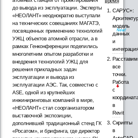
атомных станций от проектирования
время
до вывода из эксплуатации. Эксперты
САРУС+:
«НЕОЛАНТ» неоднократно выступали
Архитектур
на технических совещаниях МАГАТЭ,
модель
посвященных применению технологий
данных
УЖЦ объектов атомной отрасли, а в
и
рамках Генконференции поделились
интеграци
многолетним опытом разработки и
Расставим
внедрения технологий УЖЦ для
все
решения прикладных задач
точки.
эксплуатации и вывода из
Работа
эксплуатации АЭС. Так, совместно с
с
ASE, одной из крупнейших
координат
инжиниринговых компаний в мире,
в
«НЕОЛАНТ» стал соорганизатором
Revit
выставочной экспозиции,
Скрипты
дополнившей традиционный стенд ГК
в
«Росатом», и брифинга, где директор