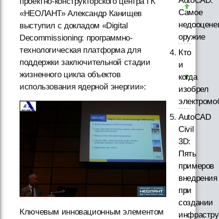
AutoCAD.
проектно-конструкторского центра ГК
Самое
«НЕОЛАНТ» Александр Канищев
недооцене
выступил с докладом «Digital
оружие
Decommissioning: программно-
технологическая платформа для
Кто
поддержки заключительной стадии
и
жизненного цикла объектов
когда
использования ядерной энергии»:
изобрел
электромо
AutoCAD
Civil
3D:
Пять
примеров
внедрения
при
создании
Ключевым инновационным элементом
инфрастру