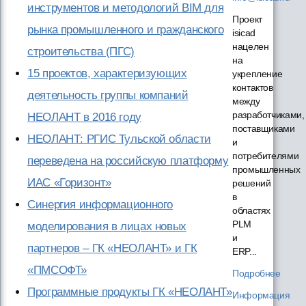
инструментов и методологий BIM для
Проект
рынка промышленного и гражданского
isicad
нацелен
строительства (ПГС)
на
15 проектов, характеризующих
укрепление
контактов
деятельность группы компаний
между
разработчиками,
НЕОЛАНТ в 2016 году
поставщиками
НЕОЛАНТ: РГИС Тульской области
и
потребителями
переведена на российскую платформу
промышленных
ИАС «Горизонт»
решений
в
Синергия информационного
областях
PLM
моделирования в лицах новых
и
партнеров – ГК «НЕОЛАНТ» и ГК
ERP...
«ПМСОФТ»
Подробнее
Программные продукты ГК «НЕОЛАНТ»
Информация