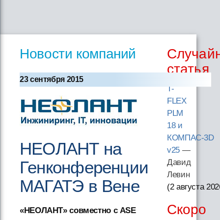
Новости компаний
Случай
статья
23 сентября 2015
T-
FLEX
PLM
18 и
КОМПАС-3D
НЕОЛАНТ на
v25
—
Генконференции
Давид
Левин
МАГАТЭ в Вене
(2 августа 202
Скоро
«НЕОЛАНТ» совместно с ASE