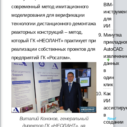
BIM-
современный метод имитационного
инструмен
моделирования для верификации
для
технологии дистанционного демонтажа
ИИ
реакторных конструкций – метод,
Минутка
который ГК «НЕОЛАНТ» практикует при
прикладно
AutoCAD:
реализации собственных проектов для
извлечени
предприятий ГК «Росатом».
данных
в
один
клик
Как
ИИ
ассистиру
в
Виталий Кононов, генеральный
создании
директор ГК «НЕОЛАНТ», на