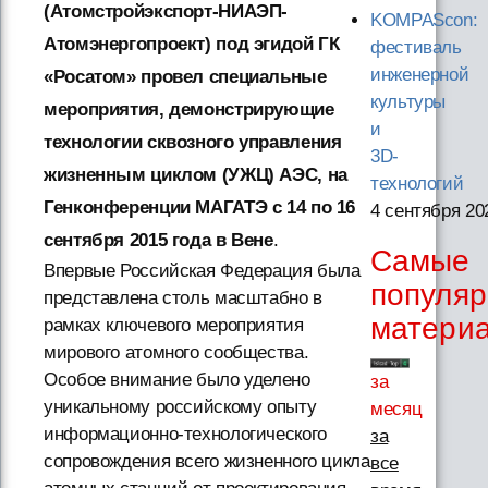
(Атомстройэкспорт-НИАЭП-
KOMPAScon:
Атомэнергопроект) под эгидой ГК
фестиваль
инженерной
«Росатом» провел специальные
культуры
мероприятия, демонстрирующие
и
технологии сквозного управления
3D-
жизненным циклом (УЖЦ) АЭС, на
технологий
Генконференции МАГАТЭ с 14 по 16
4 сентября 20
сентября 2015 года в Вене
.
Самые
Впервые Российская Федерация была
популя
представлена столь масштабно в
матери
рамках ключевого мероприятия
мирового атомного сообщества.
Особое внимание было уделено
за
уникальному российскому опыту
месяц
информационно-технологического
за
сопровождения всего жизненного цикла
все