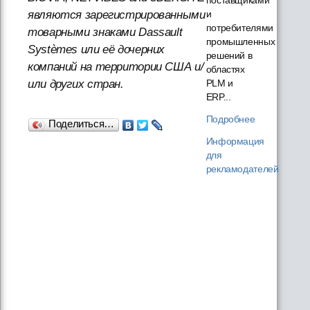
поставщиками
являются зарегистрированными
и
потребителями
товарными знаками Dassault
промышленных
Systèmes или её дочерних
решений в
компаний на территории США и/
областях
или других стран.
PLM и
ERP...
Подробнее
Поделиться…
Информация
для
рекламодателей