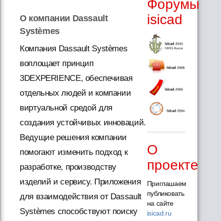
Форумы
isicad
О компании Dassault
Systèmes
Компания Dassault Systèmes
воплощает принцип
3DEXPERIENCE, обеспечивая
отдельных людей и компании
виртуальной средой для
создания устойчивых инноваций.
Ведущие решения компании
О
помогают изменить подход к
проекте
разработке, производству
изделий и сервису. Приложения
Приглашаем
публиковать
для взаимодействия от Dassault
на сайте
Systèmes способствуют поиску
isicad.ru