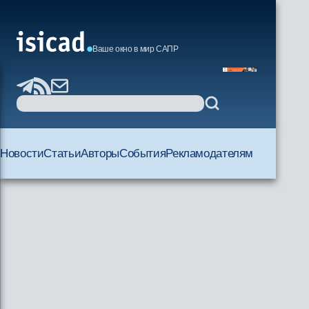
Ваше окно в мир САПР
Новости
Статьи
Авторы
События
Рекламодателям