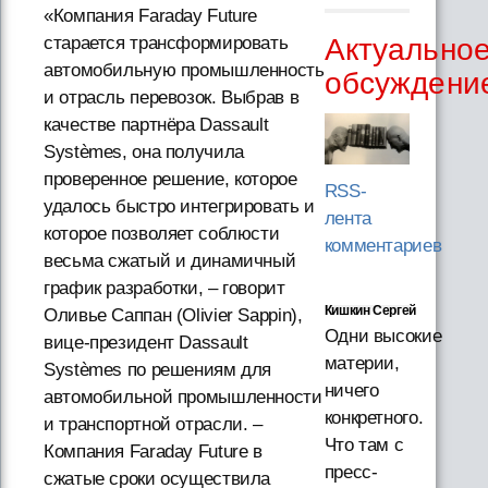
«Компания Faraday Future
Актуально
старается трансформировать
автомобильную промышленность
обсуждени
и отрасль перевозок. Выбрав в
качестве партнёра Dassault
Systèmes, она получила
проверенное решение, которое
RSS-
удалось быстро интегрировать и
лента
которое позволяет соблюсти
комментариев
весьма сжатый и динамичный
график разработки, – говорит
Кишкин Сергей
Оливье Саппан (Olivier Sappin),
Одни высокие
вице-президент Dassault
материи,
Systèmes по решениям для
ничего
автомобильной промышленности
конкретного.
и транспортной отрасли. –
Что там с
Компания Faraday Future в
пресс-
сжатые сроки осуществила