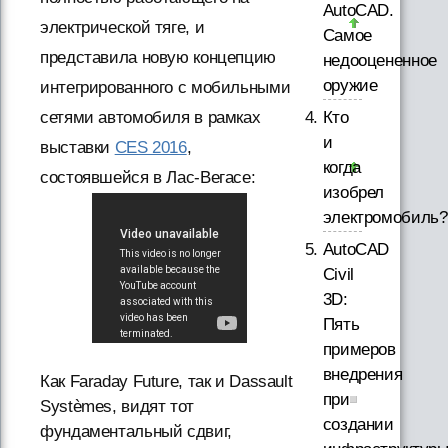
AutoCAD.
электрической тяге, и
Самое
представила новую концепцию
недооцененное
оружие
интегрированного с мобильными
Кто
сетями автомобиля в рамках
и
выставки
CES 2016
,
когда
состоявшейся в Лас-Вегасе:
изобрел
электромобиль?
AutoCAD
Civil
3D:
Пять
примеров
внедрения
Как Faraday Future, так и Dassault
при
Systèmes, видят тот
создании
фундаментальный сдвиг,