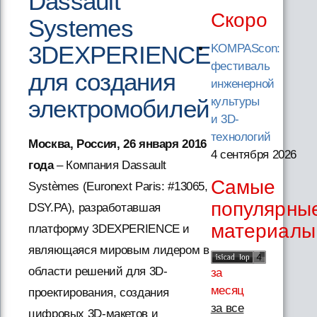
Dassault
Скоро
Systemes
3DEXPERIENCE
KOMPAScon:
фестиваль
для создания
инженерной
электромобилей
культуры
и 3D-
технологий
Москва, Россия, 26 января 2016
4 сентября 2026
года
– Компания Dassault
Самые
Systèmes (Euronext Paris: #13065,
популярны
DSY.PA), разработавшая
материалы
платформу 3DEXPERIENCE и
являющаяся мировым лидером в
области решений для 3D-
за
месяц
проектирования, создания
за все
цифровых 3D-макетов и