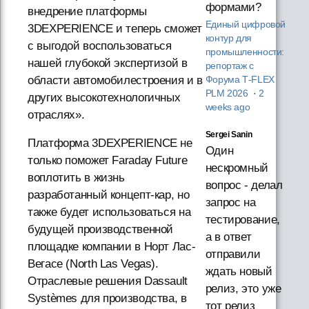
формами?
внедрение платформы
Единый цифровой
3DEXPERIENCE и теперь сможет
контур для
с выгодой воспользоваться
промышленности:
нашей глубокой экспертизой в
репортаж с
области автомобилестроения и в
Форума T‑FLEX
PLM 2026
·
2
других высокотехнологичных
weeks ago
отраслях».
Sergei Sanin
Платформа 3DEXPERIENCE не
Один
только поможет Faraday Future
нескромный
воплотить в жизнь
вопрос - делал
разработанный концепт-кар, но
запрос на
также будет использоваться на
тестирование,
будущей производственной
а в ответ
площадке компании в Норт Лас-
отправили
Вегасе (North Las Vegas).
ждать новый
Отраслевые решения Dassault
релиз, это уже
Systèmes для производства, в
тот релиз