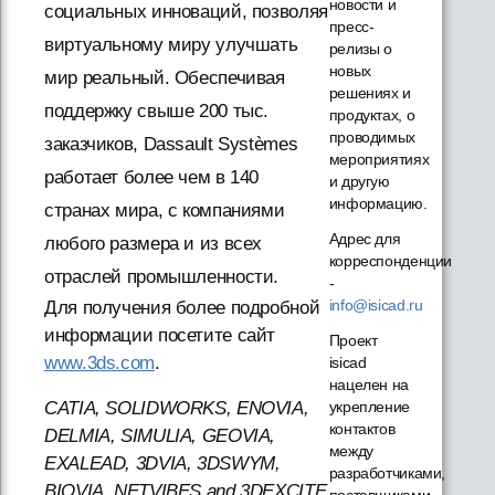
новости и
социальных инноваций, позволяя
пресс-
виртуальному миру улучшать
релизы о
новых
мир реальный. Обеспечивая
решениях и
поддержку свыше 200 тыс.
продуктах, о
проводимых
заказчиков, Dassault Systèmes
мероприятиях
работает более чем в 140
и другую
информацию.
странах мира, с компаниями
Адрес для
любого размера и из всех
корреспонденции
отраслей промышленности.
-
info@isicad.ru
Для получения более подробной
информации посетите сайт
Проект
www.3ds.com
.
isicad
нацелен на
CATIA, SOLIDWORKS, ENOVIA,
укрепление
контактов
DELMIA, SIMULIA, GEOVIA,
между
EXALEAD, 3DVIA, 3DSWYM,
разработчиками,
BIOVIA, NETVIBES and 3DEXCITE