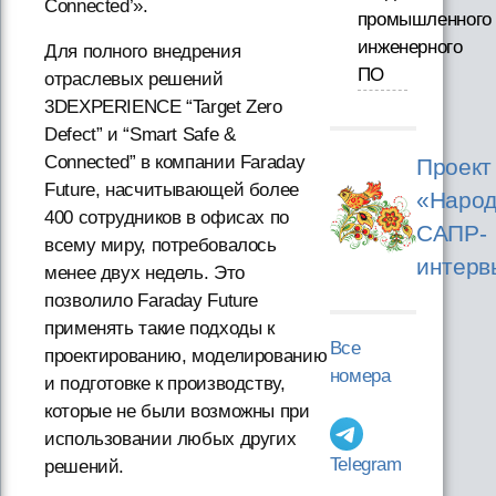
Connected’».
промышленного
инженерного
Для полного внедрения
ПО
отраслевых решений
3DEXPERIENCE “Target Zero
Defect” и “Smart Safe &
Connected” в компании Faraday
Проект
Future, насчитывающей более
«Народ
400 сотрудников в офисах по
САПР-
всему миру, потребовалось
интерв
менее двух недель. Это
позволило Faraday Future
применять такие подходы к
Все
проектированию, моделированию
номера
и подготовке к производству,
которые не были возможны при
использовании любых других
Telegram
решений.