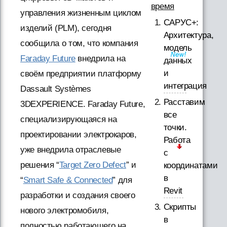
время
управления жизненным циклом
САРУС+:
изделий (PLM), сегодня
Архитектура,
сообщила о том, что компания
модель
Faraday Future
внедрила на
данных
и
своём предприятии платформу
интеграция
Dassault Systèmes
Расставим
3DEXPERIENCE. Faraday Future,
все
специализирующаяся на
точки.
проектировании электрокаров,
Работа
уже внедрила отраслевые
с
решения “
Target Zero Defect
” и
координатами
в
“
Smart Safe & Connected
” для
Revit
разработки и создания своего
Скрипты
нового электромобиля,
в
полностью работающего на