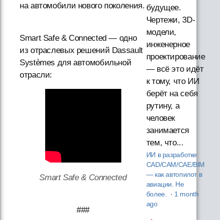
на автомобили нового поколения.
будущее.
Чертежи, 3D-
модели,
Smart Safe & Connected — одно
инженерное
из отраслевых решений Dassault
проектирование
Systèmes для автомобильной
— всё это идёт
отрасли:
к тому, что ИИ
берёт на себя
рутину, а
человек
занимается
тем, что...
ИИ в разработке
CAD/CAM/CAE/BIM
— как автопилот в
Smart Safe & Connected
авиации. Не
более.
·
1 month
ago
###