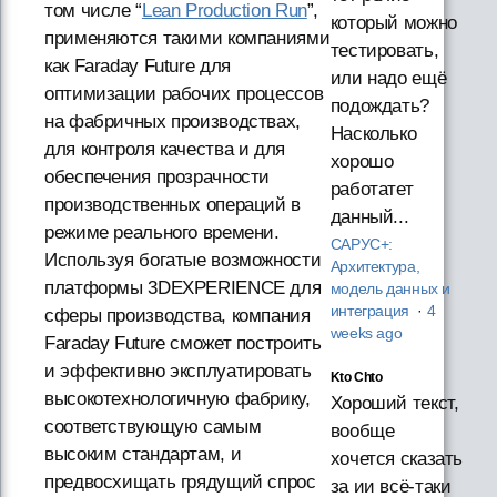
том числе “
Lean Production Run
”,
который можно
применяются такими компаниями
тестировать,
как Faraday Future для
или надо ещё
оптимизации рабочих процессов
подождать?
на фабричных производствах,
Насколько
для контроля качества и для
хорошо
обеспечения прозрачности
работатет
производственных операций в
данный...
режиме реального времени.
САРУС+:
Используя богатые возможности
Архитектура,
платформы 3DEXPERIENCE для
модель данных и
интеграция
·
4
сферы производства, компания
weeks ago
Faraday Future сможет построить
и эффективно эксплуатировать
Kto Chto
высокотехнологичную фабрику,
Хороший текст,
соответствующую самым
вообще
высоким стандартам, и
хочется сказать
предвосхищать грядущий спрос
за ии всё-таки