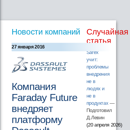
Новости компаний
Случайная
статья
27 января 2016
Sarex
учит:
проблемы
внедрения
не в
Компания
людях и
Faraday Future
не в
продуктах
—
внедряет
Подготовил
платформу
Д.Левин
(20 апреля 2026
)