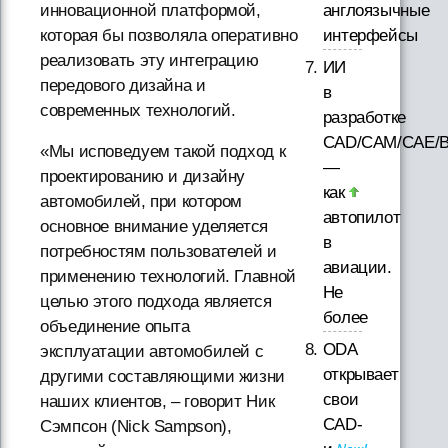
англоязычные
инновационной платформой,
интерфейсы
которая бы позволяла оперативно
реализовать эту интеграцию
ИИ
передового дизайна и
в
современных технологий.
разработке
CAD/CAM/CAE/
«Мы исповедуем такой подход к
—
проектированию и дизайну
как
автомобилей, при котором
автопилот
основное внимание уделяется
в
потребностям пользователей и
авиации.
применению технологий. Главной
Не
целью этого подхода является
более
объединение опыта
ODA
эксплуатации автомобилей с
открывает
другими составляющими жизни
свои
наших клиентов, – говорит Ник
CAD-
Сэмпсон (Nick Sampson),