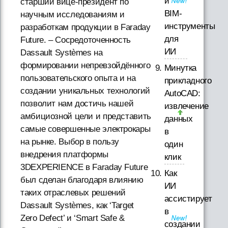
и
старший вице-президент по
BIM-
научным исследованиям и
инструменты
разработкам продукции в Faraday
для
Future. – Сосредоточенность
ИИ
Dassault Systèmes на
формировании непревзойдённого
Минутка
пользовательского опыта и на
прикладного
создании уникальных технологий
AutoCAD:
позволит нам достичь нашей
извлечение
амбициозной цели и представить
данных
самые совершенные электрокары
в
на рынке. Выбор в пользу
один
внедрения платформы
клик
3DEXPERIENCE в Faraday Future
Как
был сделан благодаря влиянию
ИИ
таких отраслевых решений
ассистирует
Dassault Systèmes, как ‘Target
в
Zero Defect’ и ‘Smart Safe &
создании