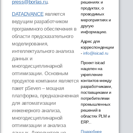
press@borlas.ru
.
решениях и
продуктах, о
DATADVANCE
является
проводимых
мероприятиях и
ведущим разработчиком
другую
программного обеспечения в
информацию.
области предсказательного
Адрес для
моделирования,
корреспонденции
интеллектуального анализа
-
info@isicad.ru
данных и
Проект isicad
многодисциплинарной
нацелен на
оптимизации. Основным
укрепление
контактов между
продуктов компании является
разработчиками,
пакет pSeven – мощная
поставщиками и
платформа, предназначенная
потребителями
для автоматизации
промышленных
решений в
инженерного анализа,
областях PLM и
многодисциплинарной
ERP...
оптимизации и анализа
Подробнее
данных. Дополнительно