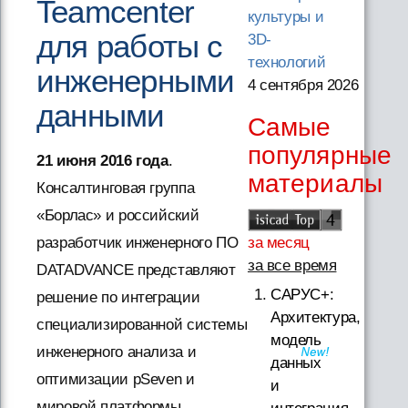
Teamcenter
культуры и
для работы с
3D-
технологий
инженерными
4 сентября 2026
данными
Самые
популярные
21 июня 2016 года
.
материалы
Консалтинговая группа
«Борлас» и российский
за месяц
разработчик инженерного ПО
за все время
DATADVANCE представляют
САРУС+:
решение по интеграции
Архитектура,
специализированной системы
модель
инженерного анализа и
данных
оптимизации pSeven и
и
мировой платформы