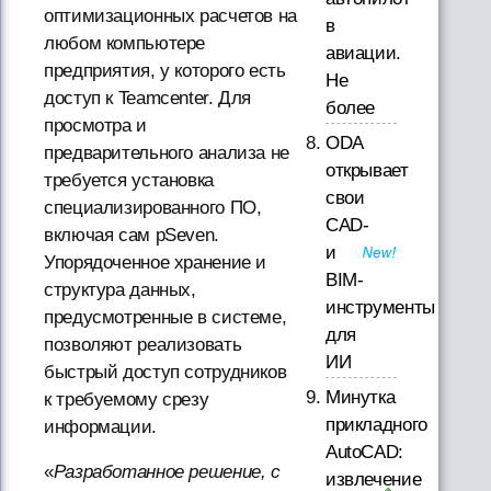
оптимизационных расчетов на
в
любом компьютере
авиации.
предприятия, у которого есть
Не
доступ к Teamcenter. Для
более
просмотра и
ODA
предварительного анализа не
открывает
требуется установка
свои
специализированного ПО,
CAD-
включая сам pSeven.
и
Упорядоченное хранение и
BIM-
структура данных,
инструменты
предусмотренные в системе,
для
позволяют реализовать
ИИ
быстрый доступ сотрудников
Минутка
к требуемому срезу
прикладного
информации.
AutoCAD:
«
Разработанное решение, с
извлечение