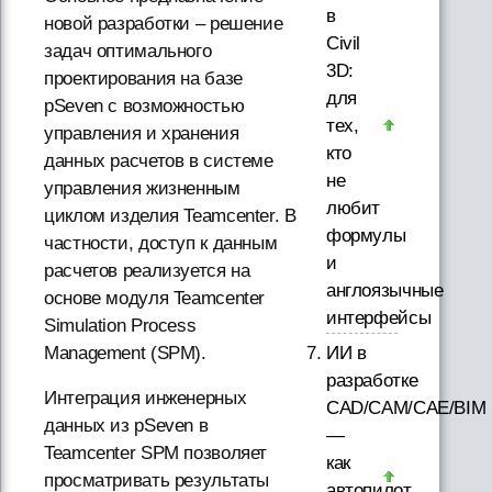
в
новой разработки – решение
Civil
задач оптимального
3D:
проектирования на базе
для
pSeven с возможностью
тех,
управления и хранения
кто
данных расчетов в системе
не
управления жизненным
любит
циклом изделия Teamcenter. В
формулы
частности, доступ к данным
и
расчетов реализуется на
англоязычные
основе модуля Teamcenter
интерфейсы
Simulation Process
ИИ в
Management (SPM).
разработке
Интеграция инженерных
CAD/CAM/CAE/BIM
данных из pSeven в
—
Teamcenter SPM позволяет
как
просматривать результаты
автопилот