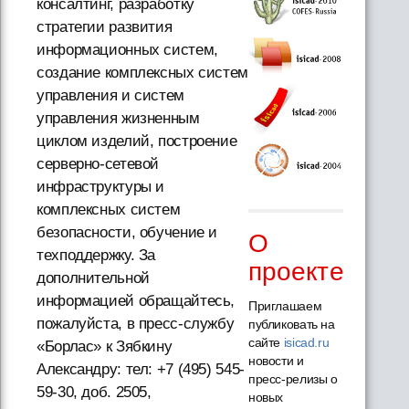
консалтинг, разработку
стратегии развития
информационных систем,
создание комплексных систем
управления и систем
управления жизненным
циклом изделий, построение
серверно-сетевой
инфраструктуры и
комплексных систем
безопасности, обучение и
О
техподдержку. За
проекте
дополнительной
информацией обращайтесь,
Приглашаем
пожалуйста, в пресс-службу
публиковать на
сайте
isicad.ru
«Борлас» к Зябкину
новости и
Александру: тел: +7 (495) 545-
пресс-релизы о
59-30, доб. 2505,
новых