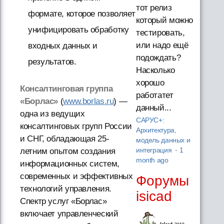
тот релиз
формате, которое позволяет
который можно
унифицировать обработку
тестировать,
или надо ещё
входных данных и
подождать?
результатов.
Насколько
хорошо
Консалтинговая группа
работатет
«Борлас»
(
www.borlas.ru
) —
данный...
одна из ведущих
САРУС+:
консалтинговых групп России
Архитектура,
и СНГ, обладающая 25-
модель данных и
интеграция
·
1
летним опытом создания
month ago
информационных систем,
современных и эффективных
Форумы
технологий управления.
isicad
Спектр услуг «Борлас»
включает управленческий