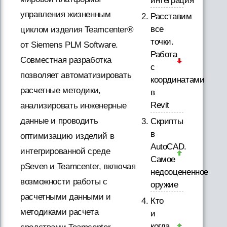
интеграция
управления жизненным
Расставим
все
циклом изделия Teamcenter®
точки.
от Siemens PLM Software.
Работа
Совместная разработка
с
позволяет автоматизировать
координатами
расчетные методики,
в
Revit
анализировать инженерные
данные и проводить
Скрипты
в
оптимизацию изделий в
AutoCAD.
интегрированной среде
Самое
pSeven и Teamcenter, включая
недооцененное
возможности работы с
оружие
расчетными данными и
Кто
методиками расчета
и
когда