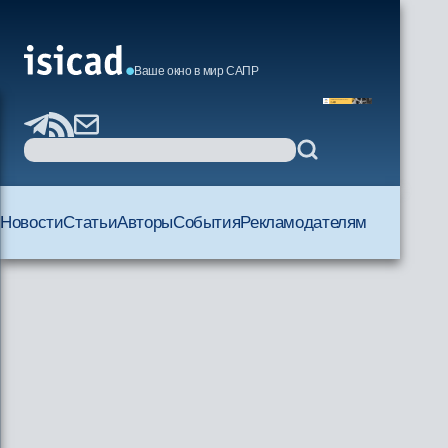
Ваше окно в мир САПР
Новости
Статьи
Авторы
События
Рекламодателям