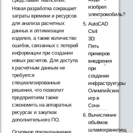
средствами Teamcenter.
изобрел
Новая разработка сокращает
электромобиль?
затраты времени и ресурсов
для анализа расчетных
AutoCAD
данных и оптимизации
Civil
изделия, а также количество
3D:
ошибок, связанных с потерей
Пять
информации при создании
примеров
новых расчетов. Для доступа
внедрения
к расчетным данным не
при
требуется
создании
специализированные
инфраструктуры
решения, что позволит
Олимпийских
предприятиям также
игр в
сэкономить на аппаратных
Сочи
ресурсах и закупках
Вычисление
дополнительного ПО.
объёмов
шламохранилищ
Основное предназначение