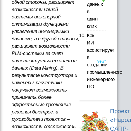
одной стороны, расширяет
данных
возможности нашей
в
системы инженерной
один
оптимизации функциями
клик
управления инженерными
Как
данными, а с другой стороны,
ИИ
расширяет возможности
ассистирует
PLM-системы за счет
в
интеллектуального анализа
создании
данных (Data Mining). В
промышленного
результате конструктора и
инженерного
инженеры-расчетчики
ПО
получают возможность
принимать более
эффективные проектные
Проект
решения быстрее, а
«Народ
руководители проектов –
возможность отслеживать
САПР-