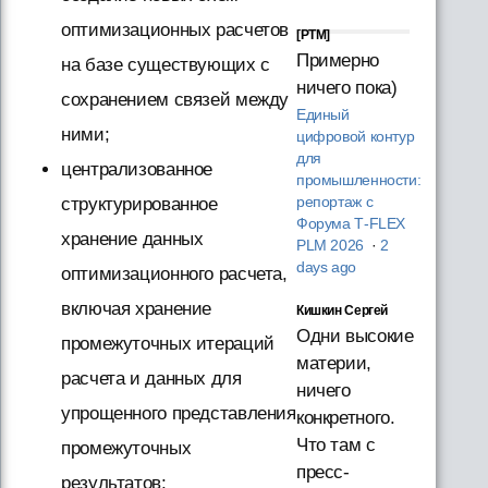
оптимизационных расчетов
[PTM]
Примерно
на базе существующих с
ничего пока)
сохранением связей между
Единый
ними;
цифровой контур
для
централизованное
промышленности:
репортаж с
структурированное
Форума T‑FLEX
хранение данных
PLM 2026
·
2
days ago
оптимизационного расчета,
включая хранение
Кишкин Сергей
Одни высокие
промежуточных итераций
материи,
расчета и данных для
ничего
упрощенного представления
конкретного.
Что там с
промежуточных
пресс-
результатов;