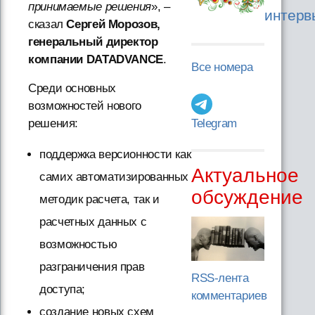
принимаемые решения
», –
интерв
сказал
Сергей Морозов,
генеральный директор
компании DATADVANCE
.
Все номера
Среди основных
возможностей нового
Telegram
решения:
поддержка версионности как
Актуальное
самих автоматизированных
обсуждение
методик расчета, так и
расчетных данных с
возможностью
разграничения прав
RSS-лента
доступа;
комментариев
создание новых схем