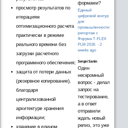
формами?
просмотр результатов по
Единый
цифровой контур
итерациям
для
оптимизационного расчета
промышленности:
репортаж с
практически в режиме
Форума T‑FLEX
реального времени без
PLM 2026
·
2
weeks ago
загрузки расчетного
Sergei Sanin
программного обеспечения;
Один
защита от потери данных
нескромный
(резервное копирование),
вопрос - делал
запрос на
благодаря
тестирование,
централизованной
а в ответ
архитектуре хранения
отправили
информации;
ждать новый
релиз, это уже
хранение в едином