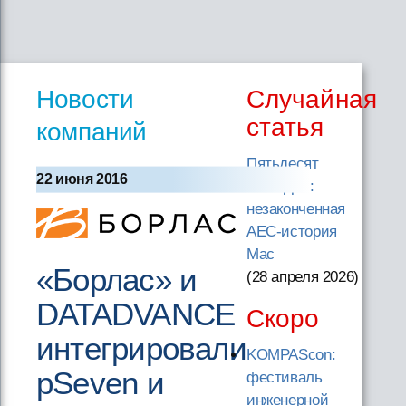
Новости
Случайная
статья
компаний
Пятьдесят
22 июня 2016
лет Apple:
незаконченная
AEC-история
Mac
«Борлас» и
(28 апреля 2026
)
DATADVANCE
Скоро
интегрировали
KOMPAScon:
pSeven и
фестиваль
инженерной