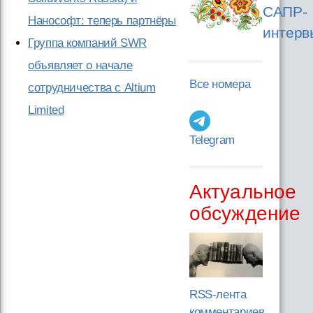
САПР-
Нанософт: теперь партнёры
интерв
Группа компаний SWR
объявляет о начале
Все номера
сотрудничества с Altium
Limited
Telegram
Актуальное
обсуждение
RSS-лента
комментариев