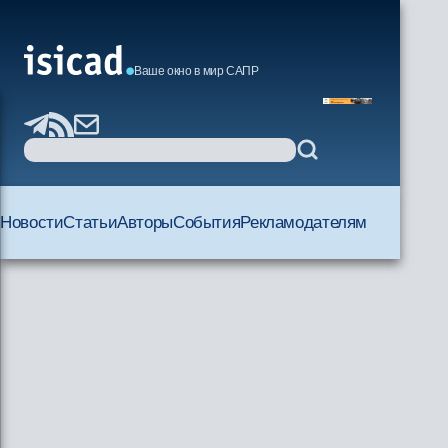
Ваше окно в мир САПР
Новости
Статьи
Авторы
События
Рекламодателям