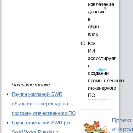
извлечение
данных
в
один
клик
Как
ИИ
ассистирует
в
создании
промышленного
Читайте также:
инженерного
Группа компаний SWR
ПО
объявляет о переходе на
поставку отечественного ПО
Проект
Группа компаний SWR (ex
«Народ
SolidWorks Russia) и