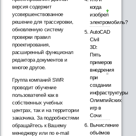
версия содержит
когда
усовершенствованное
изобрел
решение для трассировки,
электромобиль?
обновленную систему
AutoCAD
проверки правил
Civil
проектирования,
3D:
расширенный функционал
Пять
редактора документов и
примеров
многое другое.
внедрения
при
Группа компаний SWR
создании
проводит обучение
инфраструктуры
пользователей как в
Олимпийских
собственных учебных
игр в
центрах, так и на территории
Сочи
заказчика. За подробностями
Вычисление
обращайтесь к Вашему
объёмов
менеджеру или по e-mail