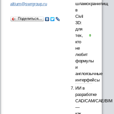
шламохранилищ
altium@swrgroup.ru
в
Civil
Поделиться…
3D:
для
тех,
кто
не
любит
формулы
и
англоязычные
интерфейсы
ИИ в
разработке
CAD/CAM/CAE/BIM
—
как