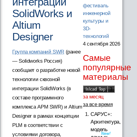
интеграции
фестиваль
SolidWorks и
инженерной
культуры и
Altium
3D-
Designer
технологий
4 сентября 2026
Группа компаний SWR
(ранее
Самые
— Solidworks Россия)
популярные
сообщает о разработке новой
материалы
технологии сквозной
интеграции SolidWorks (в
за месяц
составе программного
за все время
комплекса АРМ SWR) и Altium
САРУС+:
Designer в рамках концепции
Архитектура,
PLM в соответствии с
модель
условиями договора,