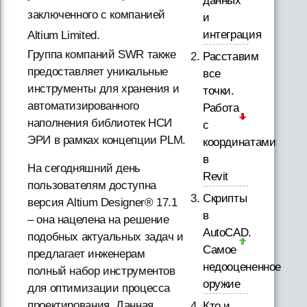
данных
заключенного c компанией
и
интеграция
Altium Limited.
Группа компаний SWR также
Расставим
предоставляет уникальные
все
инструменты для хранения и
точки.
автоматизированного
Работа
наполнения библиотек НСИ
с
ЭРИ в рамках концепции PLM.
координатами
в
На сегодняшний день
Revit
пользователям доступна
Скрипты
версия Altium Designer® 17.1
в
– она нацелена на решение
AutoCAD.
подобных актуальных задач и
Самое
предлагает инженерам
недооцененное
полный набор инструментов
оружие
для оптимизации процесса
проектирования. Данная
Кто и