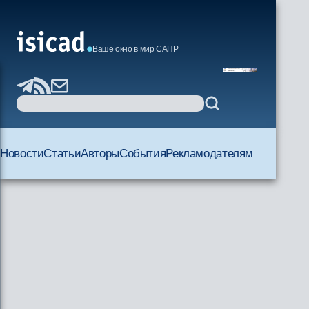
Ваше окно в мир САПР
Новости
Статьи
Авторы
События
Рекламодателям