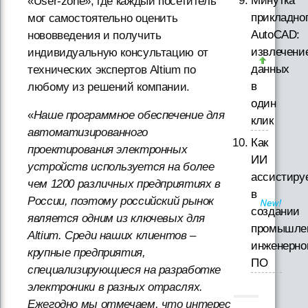
Минутка
«User-zone», где каждый посетитель
прикладно
мог самостоятельно оценить
AutoCAD:
нововведения и получить
извлечени
индивидуальную консультацию от
данных
технических экспертов Altium по
в
любому из решений компании.
один
«
Наше программное обеспечение для
клик
автоматизированного
Как
проектирования электронных
ИИ
устройств используется на более
ассистиру
чем 1200 различных предприятиях в
в
России, поэтому российский рынок
создании
является одним из ключевых для
промышле
Altium. Среди наших клиентов –
инженерно
крупные предприятия,
ПО
специализирующиеся на разработке
электроники в разных отраслях.
Ежегодно мы отмечаем, что интерес