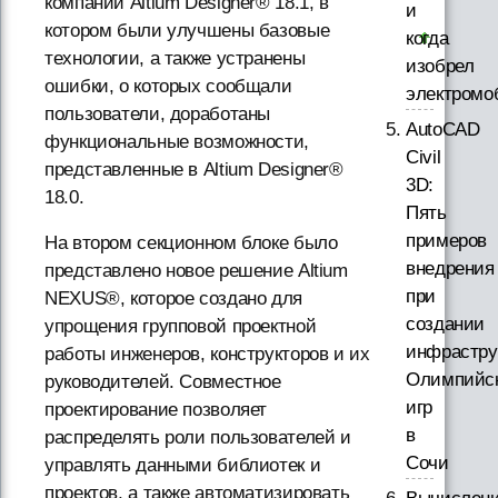
компании Altium Designer® 18.1, в
и
котором были улучшены базовые
когда
технологии, а также устранены
изобрел
ошибки, о которых сообщали
электромо
пользователи, доработаны
AutoCAD
функциональные возможности,
Civil
представленные в Altium Designer®
3D:
18.0.
Пять
примеров
На втором секционном блоке было
внедрения
представлено новое решение Altium
при
NEXUS®, которое создано для
создании
упрощения групповой проектной
инфрастру
работы инженеров, конструкторов и их
Олимпийс
руководителей. Совместное
игр
проектирование позволяет
в
распределять роли пользователей и
Сочи
управлять данными библиотек и
проектов, а также автоматизировать