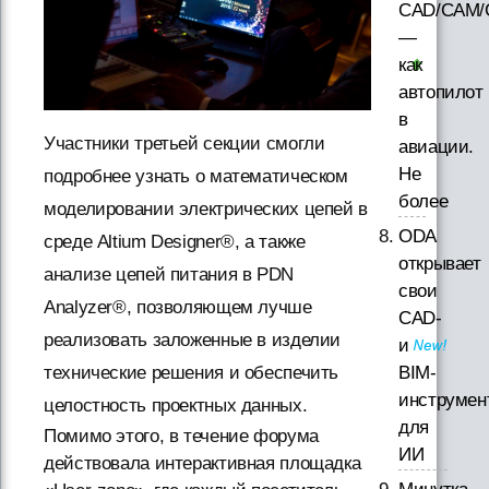
CAD/CAM/
—
как
автопилот
в
Участники третьей секции смогли
авиации.
Не
подробнее узнать о математическом
более
моделировании электрических цепей в
ODA
среде Altium Designer®, а также
открывает
анализе цепей питания в PDN
свои
Analyzer®, позволяющем лучше
CAD-
реализовать заложенные в изделии
и
BIM-
технические решения и обеспечить
инструмен
целостность проектных данных.
для
Помимо этого, в течение форума
ИИ
действовала интерактивная площадка