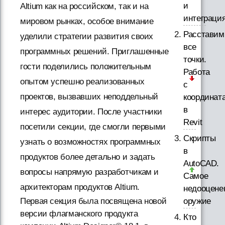
и
Altium как на российском, так и на
интеграци
мировом рынках, особое внимание
Расставим
уделили стратегии развития своих
все
программных решений. Приглашенные
точки.
гости поделились положительным
Работа
опытом успешно реализованных
с
проектов, вызвавших неподдельный
координат
в
интерес аудитории. После участники
Revit
посетили секции, где смогли первыми
Скрипты
узнать о возможностях программных
в
продуктов более детально и задать
AutoCAD.
вопросы напрямую разработчикам и
Самое
архитекторам продуктов Altium.
недооцене
оружие
Первая секция была посвящена новой
версии флагманского продукта
Кто