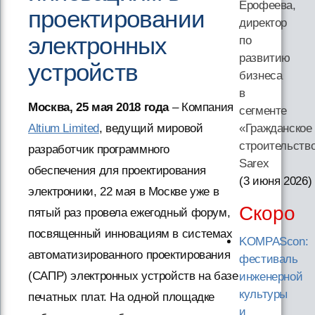
Ерофеева,
проектировании
директор
электронных
по
развитию
устройств
бизнеса
в
Москва, 25 мая 2018 года
– Компания
сегменте
Altium Limited
, ведущий мировой
«Гражданское
строительств
разработчик программного
Sarex
обеспечения для проектирования
(3 июня 2026
)
электроники, 22 мая в Москве уже в
Скоро
пятый раз провела ежегодный форум,
посвященный инновациям в системах
KOMPAScon:
автоматизированного проектирования
фестиваль
(САПР) электронных устройств на базе
инженерной
культуры
печатных плат. На одной площадке
и