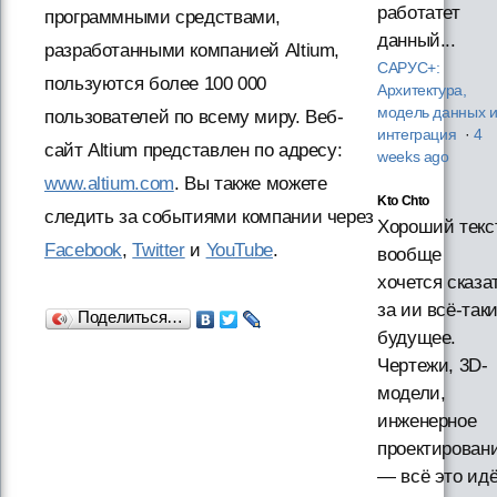
работатет
программными средствами,
данный...
разработанными компанией Altium,
САРУС+:
пользуются более 100 000
Архитектура,
модель данных 
пользователей по всему миру. Веб-
интеграция
·
4
сайт Altium представлен по адресу:
weeks ago
www.altium.com
. Вы также можете
Kto Chto
следить за событиями компании через
Хороший текст
Facebook
,
Twitter
и
YouTube
.
вообще
хочется сказа
за ии всё-так
Поделиться…
будущее.
Чертежи, 3D-
модели,
инженерное
проектирован
— всё это ид