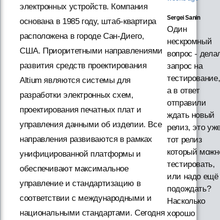
электронных устройств. Компания
Sergei Sanin
основана в 1985 году, штаб-квартира
Один
расположена в городе Сан-Диего,
нескромный
США. Приоритетными направлениями
вопрос - дела
развития средств проектирования
запрос на
тестирование
Altium являются системы для
а в ответ
разработки электронных схем,
отправили
проектирования печатных плат и
ждать новый
управления данными об изделии. Все
релиз, это уж
направления развиваются в рамках
тот релиз
который можн
унифицированной платформы и
тестировать,
обеспечивают максимальное
или надо ещё
управление и стандартизацию в
подождать?
соответствии с международными и
Насколько
национальными стандартами. Сегодня
хорошо