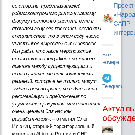
Проект
со стороны представителей
радиоэлектронного рынка к нашему
«Народ
форуму постоянно растет: если в
САПР-
прошлом году его посетили около 400
интерв
специалистов, то в этом году число
участников выросло до 450 человек.
Мы рады, что наше мероприятие
Все
становится площадкой для живого
номера
диалога между существующими и
потенциальными пользователями
решений, которые не только могут
Telegram
задать нам вопросы, но и дать свои
рекомендации и предложения по
улучшению продуктов, что является
Актуаль
очень ценным для нас как
обсужд
разработчиков
», – отметил Олег
Илюкин, старший территориальный
менеджер Altium в России и СНГ.