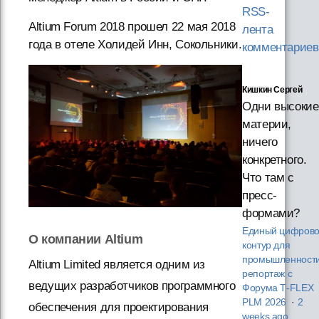
RSS-
Altium Forum 2018 прошел 22 мая 2018
лента
года в отеле Холидей Инн, Сокольники.
комментариев
Кишкин Сергей
Одни высокие
материи,
ничего
конкретного.
Что там с
пресс-
формами?
Единый цифров
О компании Altium
контур для
промышленности
Altium Limited является одним из
репортаж с
ведущих разработчиков программного
Форума T‑FLEX
PLM 2026
·
2
обеспечения для проектирования
weeks ago