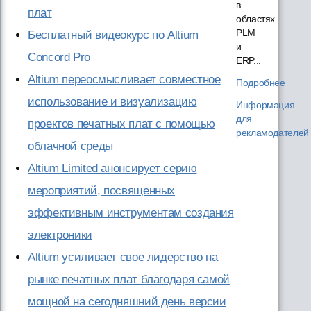
в
плат
областях
PLM
Бесплатный видеокурс по Altium
и
Concord Pro
ERP...
Altium переосмысливает совместное
Подробнее
использование и визуализацию
Информация
для
проектов печатных плат с помощью
рекламодателей
облачной среды
Altium Limited анонсирует серию
мероприятий, посвященных
эффективным инструментам создания
электроники
Altium усиливает свое лидерство на
рынке печатных плат благодаря самой
мощной на сегодняшний день версии