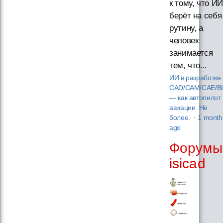
к тому, что ИИ
берёт на себя
рутину, а
человек
занимается
тем, что...
ИИ в разработке
CAD/CAM/CAE/B
— как автопилот 
авиации. Не
более.
·
1 month
ago
Форумы
isicad