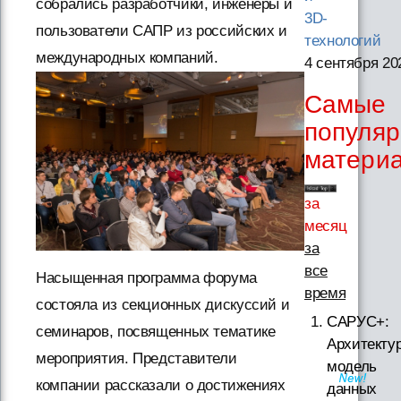
собрались разработчики, инженеры и
3D-
пользователи САПР из российских и
технологий
международных компаний.
4 сентября 20
Самые
популя
матери
за
месяц
за
все
Насыщенная программа форума
время
состояла из секционных дискуссий и
САРУС+:
семинаров, посвященных тематике
Архитектур
мероприятия. Представители
модель
компании рассказали о достижениях
данных