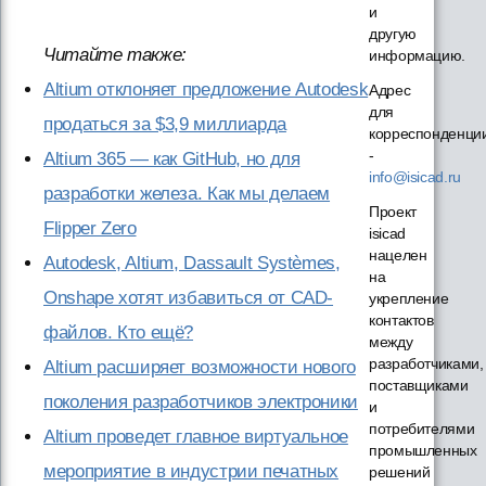
и
другую
Читайте также:
информацию.
Altium отклоняет предложение Autodesk
Адрес
для
продаться за $3,9 миллиарда
корреспонденци
-
Altium 365 — как GitHub, но для
info@isicad.ru
разработки железа. Как мы делаем
Проект
Flipper Zero
isicad
нацелен
Autodesk, Altium, Dassault Systèmes,
на
Onshape хотят избавиться от CAD-
укрепление
контактов
файлов. Кто ещё?
между
разработчиками,
Altium расширяет возможности нового
поставщиками
поколения разработчиков электроники
и
потребителями
Altium проведет главное виртуальное
промышленных
мероприятие в индустрии печатных
решений