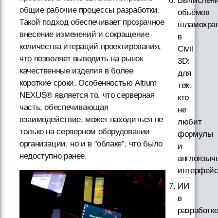
Вычислен
общие рабочие процессы разработки.
объёмов
Такой подход обеспечивает прозрачное
шламохра
внесение изменений и сокращение
в
количества итераций проектирования,
Civil
что позволяет выводить на рынок
3D:
качественные изделия в более
для
короткие сроки. Особенностью Altium
тех,
NEXUS® является то, что серверная
кто
часть, обеспечивающая
не
взаимодействие, может находиться не
любит
только на серверном оборудовании
формулы
организации, но и в “облаке”, что было
и
недоступно ранее.
англоязыч
интерфей
ИИ
в
разработк