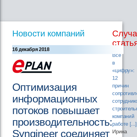
Новости компаний
Случа
стать
16 декабря 2018
Все
в
«цифру»:
12
Оптимизация
причин
сопротивл
информационных
сотрудник
потоков повышает
строитель
компаний
производительность:
работе [...]
Syngineer соединяет
Ирина