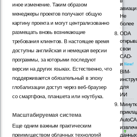
в
иное изменение. Таким образом
авиаци
менеджеры проектов получают общую
Не
картину проекта и могут централизованно
более
размещать вновь возникающие
ODA
открыв
требования клиентов. В настоящее время
свои
доступны английская и немецкая версии
CAD-
программы, за которыми последуют
и
версии на других языках. Естественно, что
BIM-
поддерживается обязательный в эпоху
инстру
для
глобализации доступ через веб-браузер
ИИ
со смартфона, планшета или ноутбука.
Минутк
прикла
Масштабируемая система
AutoCA
Еще одним важным практическим
извлеч
преимуществом облачных технологий
данны