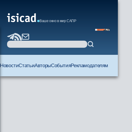
Ваше окно в мир САПР
Новости
Статьи
Авторы
События
Рекламодателям