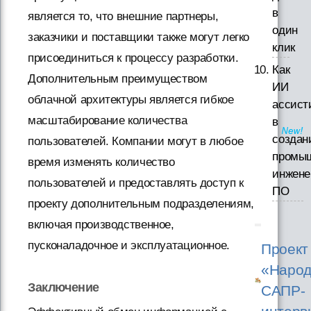
в
является то, что внешние партнеры,
один
заказчики и поставщики также могут легко
клик
присоединиться к процессу разработки.
Как
Дополнительным преимуществом
ИИ
облачной архитектуры является гибкое
ассист
масштабирование количества
в
создан
пользователей. Компании могут в любое
промы
время изменять количество
инжене
пользователей и предоставлять доступ к
ПО
проекту дополнительным подразделениям,
включая производственное,
пусконаладочное и эксплуатационное.
Проект
«Народ
Заключение
САПР-