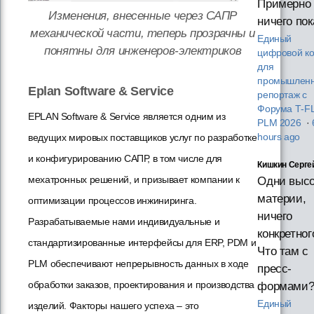
Примерно
Изменения, внесенные через САПР
ничего пок
механической части, теперь прозрачны и
Единый
понятны для инженеров-электриков
цифровой ко
для
промышленн
Eplan Software & Service
репортаж с
Форума T‑F
EPLAN Software & Service является одним из
PLM 2026
·
ведущих мировых поставщиков услуг по разработке
hours ago
и конфигурированию САПР, в том числе для
Кишкин Серге
мехатронных решений, и призывает компании к
Одни высо
материи,
оптимизации процессов инжиниринга.
ничего
Разрабатываемые нами индивидуальные и
конкретног
стандартизированные интерфейсы для ERP, PDM и
Что там с
PLM обеспечивают непрерывность данных в ходе
пресс-
обработки заказов, проектирования и производства
формами
Единый
изделий. Факторы нашего успеха – это