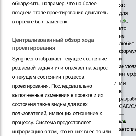
обнаружить, например, что на более
3D:
позднем этапе проектирования двигатель
для
тех,
в проекте был заменен».
кто
не
Централизованный обзор хода
любит
проектирования
форму
Syngineer отображает текущее состояние
и
англоя
решаемой задачи или отвечает на запрос
интер
о текущем состоянии процесса
ИИ
проектирования. Последовательно
в
выполненные изменения в проекте и их
разраб
состояния также видны для всех
CAD/C
пользователей, имеющих отношение к
—
как
процессу. Система предоставляет
автопи
информацию о том, кто из них внёс то или