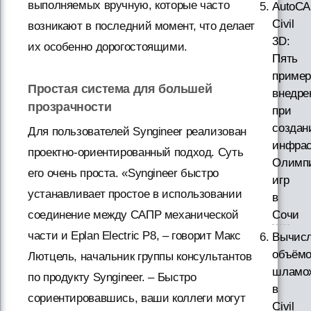
выполняемых вручную, которые часто
AutoC
Civil
возникают в последний момент, что делает
3D:
их особенно дорогостоящими.
Пять
пример
Простая система для большей
внедре
прозрачности
при
создан
Для пользователей Syngineer реализован
инфрас
проектно-ориентированный подход. Суть
Олимп
его очень проста. «Syngineer быстро
игр
устанавливает простое в использовании
в
соединение между САПР механической
Сочи
части и Eplan Electric P8, – говорит Макс
Вычис
объём
Лютцель, начальник группы консультантов
шламо
по продукту Syngineer. – Быстро
в
сориентировавшись, ваши коллеги могут
Civil