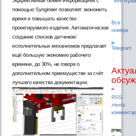
интерв
Эффективный обмен информацией с
помощью Syngineer позволяет экономить
время и повышать качество
Все
проектируемого изделия. Автоматическое
номера
создание списков датчиков/
исполнительных механизмов предлагает
Telegram
ещё большую экономию рабочего
времени, до 30%, не говоря о
Актуа
дополнительном преимуществе за счёт
обсуж
лучшего качества документации.
RSS-
лента
комментар
[PTM]