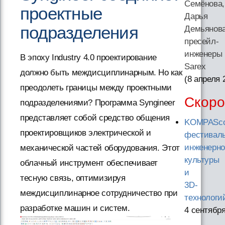
Семёнова,
проектные
Дарья
подразделения
Демьянова
пресейл-
инженеры
В эпоху Industry 4.0 проектирование
Sarex
должно быть междисциплинарным. Но как
(8 апреля 
преодолеть границы между проектными
Скоро
подразделениями? Программа Syngineer
представляет собой средство общения
KOMPASco
проектировщиков электрической и
фестивал
инженерн
механической частей оборудования. Этот
культуры
облачный инструмент обеспечивает
и
тесную связь, оптимизируя
3D-
междисциплинарное сотрудничество при
технологи
разработке машин и систем.
4 сентябр