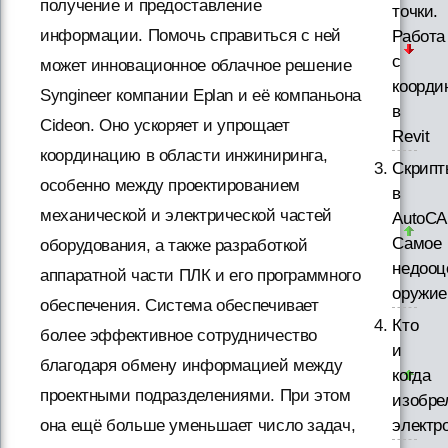
получение и предоставление
точки.
информации. Помочь справиться с ней
Работа
с
может инновационное облачное решение
коорди
Syngineer компании Eplan и её компаньона
в
Cideon. Оно ускоряет и упрощает
Revit
координацию в области инжиниринга,
Скрипт
особенно между проектированием
в
механической и электрической частей
AutoCA
Самое
оборудования, а также разработкой
недооц
аппаратной части ПЛК и его программного
оружие
обеспечения. Система обеспечивает
Кто
более эффективное сотрудничество
и
благодаря обмену информацией между
когда
проектными подразделениями. При этом
изобре
она ещё больше уменьшает число задач,
электр