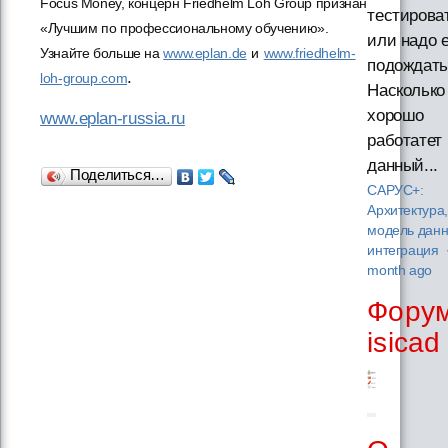
Focus Money, концерн Friedhelm Loh Group признан
тестирова
«Лучшим по профессиональному обучению».
или надо 
Узнайте больше на
www.eplan.de
и
www.friedhelm-
подождать
.
loh-group.com
Насколько
хорошо
www.eplan-russia.ru
работатет
данный...
Поделиться…
САРУС+:
Архитектура,
модель данн
интеграция
month ago
Фору
isicad