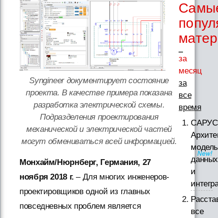
Самы
попул
мате
за
месяц
Syngineer документирует состояние
за
проекта. В качестве примера показана
все
разработка электрической схемы.
время
Подразделения проектирования
САРУС
механической и электрической частей
Архите
могут обмениваться всей информацией.
модел
данны
Монхайм/Нюрнберг, Германия, 27
и
ноября 2018 г.
– Для многих инженеров-
интегр
проектировщиков одной из главных
Расста
повседневных проблем является
все