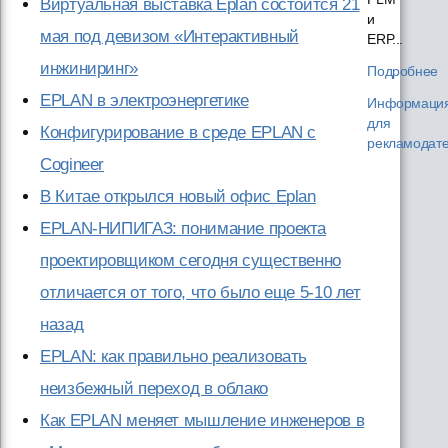
Виртуальная выставка Eplan состоится 21
и
мая под девизом «Интерактивный
ERP...
инжиниринг»
Подробнее
EPLAN в электроэнергетике
Информаци
для
Конфигурирование в среде EPLAN с
рекламодат
Cogineer
В Китае открылся новый офис Eplan
EPLAN-НИПИГАЗ: понимание проекта
проектировщиком сегодня существенно
отличается от того, что было еще 5-10 лет
назад
EPLAN: как правильно реализовать
неизбежный переход в облако
Как EPLAN меняет мышление инженеров в