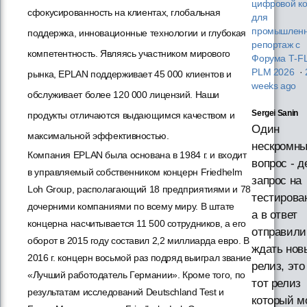
цифровой ко
сфокусированность на клиентах, глобальная
для
промышленн
поддержка, инновационные технологии и глубокая
репортаж с
компетентность. Являясь участником мирового
Форума T‑F
PLM 2026
·
рынка, EPLAN поддерживает 45 000 клиентов и
weeks ago
обслуживает более 120 000 лицензий. Наши
Sergei Sanin
продукты отличаются выдающимся качеством и
Один
максимальной эффективностью.
нескромн
Компания EPLAN была основана в 1984 г. и входит
вопрос - д
в управляемый собственником концерн Friedhelm
запрос на
Loh Group, располагающий 18 предприятиями и 78
тестирова
дочерними компаниями по всему миру. В штате
а в ответ
концерна насчитывается 11 500 сотрудников, а его
отправили
оборот в 2015 году составил 2,2 миллиарда евро. В
ждать нов
2016 г. концерн восьмой раз подряд выиграл звание
релиз, это
«Лучший работодатель Германии». Кроме того, по
тот релиз
результатам исследований Deutschland Test и
который м