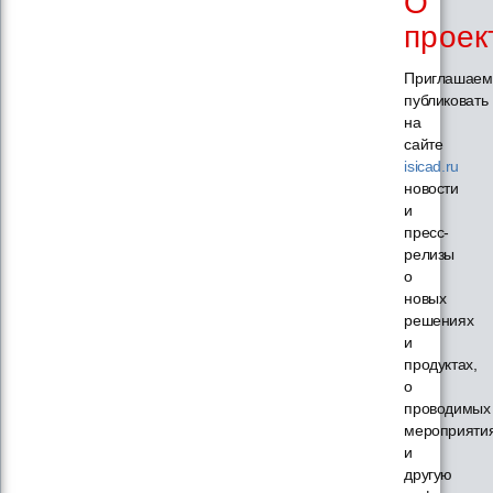
О
проек
Приглашаем
публиковать
на
сайте
isicad.ru
новости
и
пресс-
релизы
о
новых
решениях
и
продуктах,
о
проводимых
мероприяти
и
другую