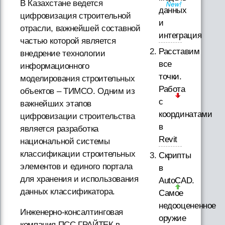
В Казахстане ведется
данных
цифровизация строительной
и
отрасли, важнейшей составной
интеграция
частью которой является
Расставим
внедрение технологии
все
информационного
точки.
моделирования строительных
Работа
объектов – ТИМСО. Одним из
с
важнейших этапов
координатами
цифровизации строительства
в
является разработка
Revit
национальной системы
классификации строительных
Скрипты
элементов и единого портала
в
для хранения и использования
AutoCAD.
данных классификатора.
Самое
недооцененное
Инженерно-консалтинговая
оружие
компания ПСС ГРАЙТЕК в