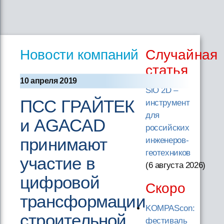
Новости компаний
Случайная
статья
10 апреля 2019
SiO 2D –
ПСС ГРАЙТЕК
инструмент
для
и AGACAD
российских
принимают
инженеров-
геотехников
участие в
(6 августа 2026
)
цифровой
Скоро
трансформации
KOMPAScon:
строительной
фестиваль