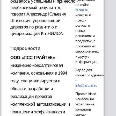
оказалось успешным и принесло
на сайте
необходимый результат», –
isicad.ru
говорит Александр Юльевич
новости и
Шахнович, управляющий
пресс-
релизы о
директор по развитию и
новых
цифровизации КазНИИСА.
решениях и
продуктах, о
проводимых
Подробности
мероприятиях
и другую
ООО «ПСС ГРАЙТЕК»
–
информацию.
инженерно-консалтинговая
Адрес для
компания, основанная в 1994
корреспонденции
-
году, специализируется в
info@isicad.ru
области разработки и
Проект isicad
реализации проектов
нацелен на
комплексной автоматизации и
укрепление
контактов
повышения эффективности
между