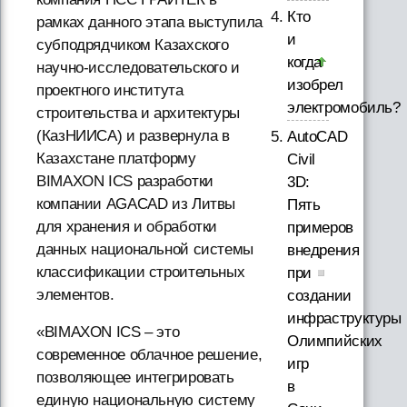
Кто
рамках данного этапа выступила
и
субподрядчиком Казахского
когда
научно-исследовательского и
изобрел
проектного института
электромобиль?
строительства и архитектуры
(КазНИИСА) и развернула в
AutoCAD
Казахстане платформу
Civil
BIMAXON ICS разработки
3D:
компании AGACAD из Литвы
Пять
для хранения и обработки
примеров
данных национальной системы
внедрения
классификации строительных
при
элементов.
создании
инфраструктуры
«BIMAXON ICS – это
Олимпийских
современное облачное решение,
игр
позволяющее интегрировать
в
единую национальную систему