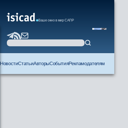
Ваше окно в мир САПР
Новости
Статьи
Авторы
События
Рекламодателям