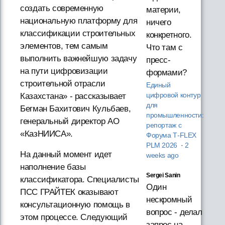
создать современную
материи,
национальную платформу для
ничего
классификации строительных
конкретного.
элементов, тем самым
Что там с
выполнить важнейшую задачу
пресс-
на пути цифровизации
формами?
строительной отрасли
Единый
цифровой контур
Казахстана» - рассказывает
для
Бегман Бахитович Кульбаев,
промышленности:
генеральный директор АО
репортаж с
«КазНИИСА».
Форума T‑FLEX
PLM 2026
·
2
На данный момент идет
weeks ago
наполнение базы
Sergei Sanin
классификатора. Специалисты
Один
ПСС ГРАЙТЕК оказывают
нескромный
консультационную помощь в
вопрос - делал
этом процессе. Следующий
запрос на