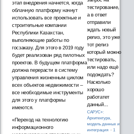
этап внедрения начнется, когда
тестирование,
облачную платформу начнут
а в ответ
использовать все проектные и
отправили
строительные компании
ждать новый
Республики Казахстан,
релиз, это уже
выполняющие работы по
тот релиз
госзаказу. Для этого в 2019 году
который можно
будет реализован ряд пилотных
тестировать,
проектов. В будущем платформа
или надо ещё
должна перерасти в систему
подождать?
управления жизненным циклом
Насколько
всех объектов недвижимости –
хорошо
все необходимые инструменты
работатет
для этого у платформы
данный...
имеются.
САРУС+:
Архитектура,
«Переход на технологию
модель данных и
информационного
интеграция
·
1