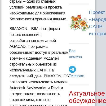
страны – одно из главных
условий реализации проекта,
Проект
необходимых для обеспечения
«Народ
безопасности хранения данных.
САПР-
BIMAXON – BIM-платформа
интерв
нового поколения,
разработанная компанией
AGACAD. Программа
Все
обеспечивает доступ в реальном
номера
времени к данным моделей
строительных объектов из
используемых САПР. На
Telegram
сегодняшний день BIMAXON ICS
позволяет использовать модели
Autodesk Navisworks и Revit и
Актуальное
предоставляет возможность
обсуждени
приложениям, которые
запускаются непосредственно в