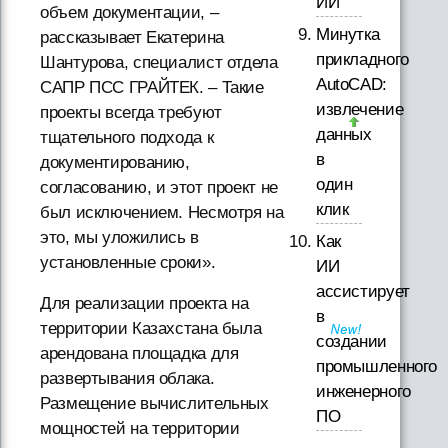
ИИ
объем документации, –
Минутка
рассказывает Екатерина
прикладного
Шантурова, специалист отдела
AutoCAD:
САПР ПСС ГРАЙТЕК. – Такие
извлечение
проекты всегда требуют
данных
тщательного подхода к
в
документированию,
один
согласованию, и этот проект не
клик
был исключением. Несмотря на
это, мы уложились в
Как
установленные сроки».
ИИ
ассистирует
Для реализации проекта на
в
территории Казахстана была
создании
арендована площадка для
промышленного
развертывания облака.
инженерного
Размещение вычислительных
ПО
мощностей на территории