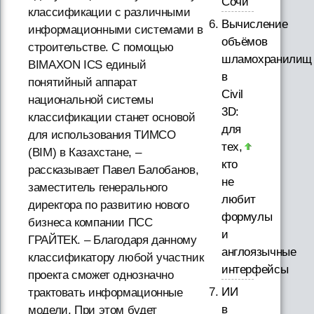
Сочи
классификации с различными
Вычисление
информационными системами в
объёмов
строительстве. С помощью
шламохранилищ
BIMAXON ICS единый
в
понятийный аппарат
Civil
национальной системы
3D:
классификации станет основой
для
для использования ТИМСО
тех,
(BIM) в Казахстане, –
кто
рассказывает Павел Балобанов,
не
заместитель генерального
любит
директора по развитию нового
формулы
бизнеса компании ПСС
и
ГРАЙТЕК. – Благодаря данному
англоязычные
классификатору любой участник
интерфейсы
проекта сможет однозначно
ИИ
трактовать информационные
в
модели. При этом будет