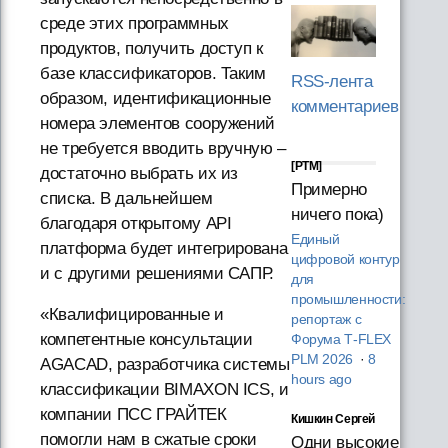
среде этих программных
продуктов, получить доступ к
базе классификаторов. Таким
RSS-лента
образом, идентификационные
комментариев
номера элементов сооружений
не требуется вводить вручную –
[PTM]
достаточно выбрать их из
Примерно
списка. В дальнейшем
ничего пока)
благодаря открытому API
Единый
платформа будет интегрирована
цифровой контур
и с другими решениями САПР.
для
промышленности:
«Квалифицированные и
репортаж с
компетентные консультации
Форума T‑FLEX
PLM 2026
·
8
AGACAD, разработчика системы
hours ago
классификации BIMAXON ICS, и
компании ПСС ГРАЙТЕК
Кишкин Сергей
помогли нам в сжатые сроки
Одни высокие