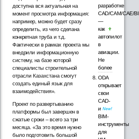
разработке
доступна вся актуальная на
CAD/CAM/CAE/B
момент просмотра информация:
—
например, можно будет сразу
как
определить, из чего сделана
автопилот
конкретная труба и т.д.
в
Фактически в рамках проекта мы
авиации.
внедрили информационную
Не
систему, на базе которой
более
специалисты строительной
отрасли Казахстана смогут
ODA
создать единый язык для
открывает
взаимодействия».
свои
CAD-
Проект по развертыванию
и
платформы был завершен в
BIM-
сжатые сроки – всего за три
инструменты
месяца. «За это время нужно
для
было подготовить большой