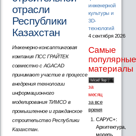
инженерной
отрасли
культуры и
Республики
3D-
технологий
Казахстан
4 сентября 2026
Инженерно-консалтинговая
Самые
компания ПСС ГРАЙТЕК
популярны
совместно с AGACAD
материалы
принимают участие в процессе
внедрения технологии
за
информационного
месяц
моделирования ТИМСО в
за все
время
промышленное и гражданское
САРУС+:
строительство Республики
Архитектура,
Казахстан
.
модель