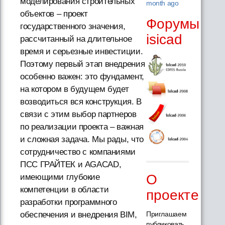
моделирования строительных
month ago
объектов – проект
Форумы
государственного значения,
isicad
рассчитанный на длительное
время и серьезные инвестиции.
Поэтому первый этап внедрения
особенно важен: это фундамент,
на котором в будущем будет
возводиться вся конструкция. В
связи с этим выбор партнеров
по реализации проекта – важная
и сложная задача. Мы рады, что
сотрудничество с компаниями
ПСС ГРАЙТЕК и AGACAD,
О
имеющими глубокие
компетенции в области
проекте
разработки программного
обеспечения и внедрения BIM,
Приглашаем
публиковать