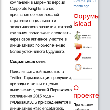
интеграция
·
1
компанией в мире» по версии
month ago
Corporate Knights в знак
Форумы
признания ее комплексной
стратегии социального и
isicad
экологического развития, которой
компания продолжает следовать
через свое активное участие в
инициативах по обеспечению
более устойчивого будущего.
Социальные сети:
Поделиться этой новостью в
Twitter: Гармонизация продукции,
природы и жизни с целью
О
выполнения условий Парижского
проекте
соглашения 2015 года –
@Dassault3DS присоединяется к
Приглашаем
инициативе @sciencetargets,
публиковать