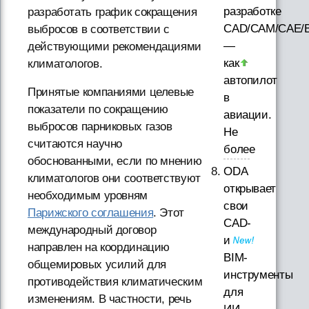
разработке
разработать график сокращения
CAD/CAM/CAE/
выбросов в соответствии с
—
действующими рекомендациями
как
климатологов.
автопилот
Принятые компаниями целевые
в
показатели по сокращению
авиации.
выбросов парниковых газов
Не
считаются научно
более
обоснованными, если по мнению
ODA
климатологов они соответствуют
открывает
необходимым уровням
свои
Парижского соглашения
. Этот
CAD-
международный договор
и
направлен на координацию
BIM-
общемировых усилий для
инструменты
противодействия климатическим
для
изменениям. В частности, речь