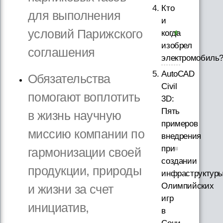
Кто
для выполнения
и
условий Парижского
когда
изобрел
соглашения
электромобиль
AutoCAD
Обязательства
Civil
помогают воплотить
3D:
Пять
в жизнь научную
примеров
миссию компании по
внедрения
при
гармонизации своей
создании
продукции, природы
инфраструктур
Олимпийских
и жизни за счет
игр
инициатив,
в