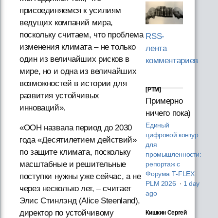
присоединяемся к усилиям
ведущих компаний мира,
поскольку считаем, что проблема
RSS-
изменения климата – не только
лента
один из величайших рисков в
комментариев
мире, но и одна из величайших
возможностей в истории для
[PTM]
развития устойчивых
Примерно
инноваций».
ничего пока)
Единый
«ООН назвала период до 2030
цифровой контур
года «Десятилетием действий»
для
по защите климата, поскольку
промышленности:
масштабные и решительные
репортаж с
Форума T‑FLEX
поступки нужны уже сейчас, а не
PLM 2026
·
1 day
через несколько лет, – считает
ago
Элис Стинлэнд (Alice Steenland),
директор по устойчивому
Кишкин Сергей