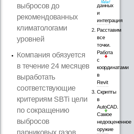
выбросов до
данных
и
рекомендованных
интеграция
климатологами
Расставим
уровней
все
точки.
Работа
Компания обязуется
с
в течение 24 месяцев
координатами
в
выработать
Revit
соответствующие
Скрипты
критериям SBTi цели
в
AutoCAD.
по сокращению
Самое
выбросов
недооцененное
оружие
парниковых газов