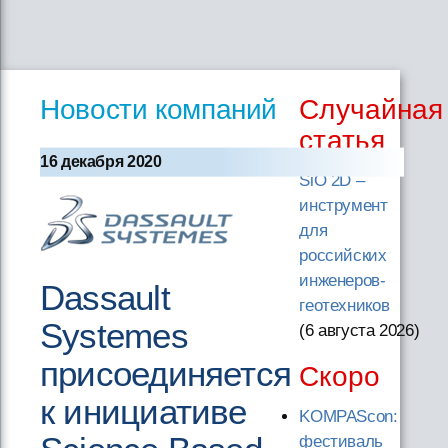
Новости компаний
Случайная
статья
16 декабря 2020
SiO 2D –
инструмент
для
российских
инженеров-
Dassault
геотехников
Systemes
(6 августа 2026
)
присоединяется
Скоро
к инициативе
KOMPAScon:
фестиваль