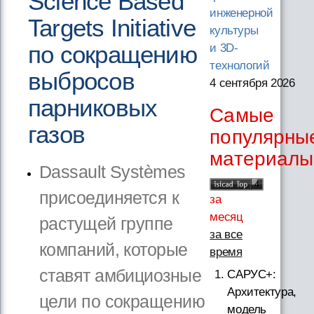
Science Based
инженерной
Targets Initiative
культуры
по сокращению
и 3D-
технологий
выбросов
4 сентября 2026
парниковых
Самые
газов
популярны
материалы
Dassault Systèmes
присоединяется к
за
месяц
растущей группе
за все
компаний, которые
время
ставят амбициозные
САРУС+:
Архитектура,
цели по сокращению
модель