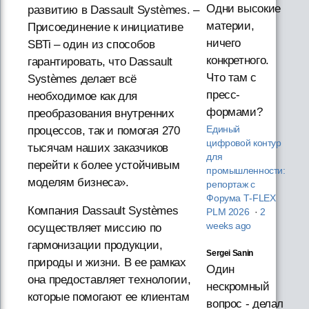
Одни высокие
развитию в Dassault Systèmes. –
материи,
Присоединение к инициативе
ничего
SBTi – один из способов
конкретного.
гарантировать, что Dassault
Что там с
Systèmes делает всё
пресс-
необходимое как для
формами?
преобразования внутренних
Единый
процессов, так и помогая 270
цифровой контур
тысячам наших заказчиков
для
перейти к более устойчивым
промышленности:
моделям бизнеса».
репортаж с
Форума T‑FLEX
Компания Dassault Systèmes
PLM 2026
·
2
weeks ago
осуществляет миссию по
гармонизации продукции,
Sergei Sanin
природы и жизни. В ее рамках
Один
она предоставляет технологии,
нескромный
которые помогают ее клиентам
вопрос - делал