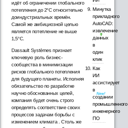
ИИ
идёт об ограничении глобального
Минутка
потепления до 2°С относительно
прикладного
доиндустриальных времён.
AutoCAD:
Самой же амбициозной целью
извлечение
является потепление не выше
данных
1,5°С.
в
Dassault Systèmes признает
один
ключевую роль бизнес-
клик
сообщества в минимизации
Как
рисков глобального потепления
ИИ
для будущего планеты. Исполняя
ассистирует
обязательство по разработке
в
научно обоснованных целей,
создании
компания будет очень строго
промышленного
определять соответствие своих
инженерного
процессов задачам борьбы с
ПО
изменением климата . Столь же