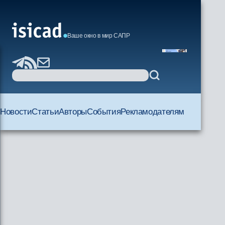
Ваше окно в мир САПР
Новости
Статьи
Авторы
События
Рекламодателям