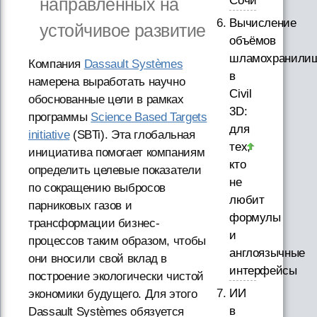
Сочи
направленных на
Вычисление
устойчивое развитие
объёмов
шламохранили
Компания
Dassault Systèmes
в
намерена выработать научно
Civil
обоснованные цели в рамках
3D:
программы
Science Based Targets
для
initiative
(SBTi). Эта глобальная
тех,
инициатива помогает компаниям
кто
определить целевые показатели
не
по сокращению выбросов
любит
парниковых газов и
формулы
трансформации бизнес-
и
процессов таким образом, чтобы
англоязычные
они вносили свой вклад в
интерфейсы
построение экологически чистой
ИИ
экономики будущего. Для этого
в
Dassault Systèmes обязуется