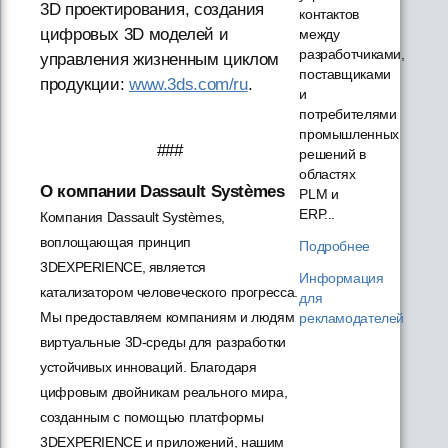
3D проектирования, создания
контактов
цифровых 3D моделей и
между
разработчиками,
управления жизненным циклом
поставщиками
продукции:
www.3ds.com/ru
.
и
потребителями
промышленных
###
решений в
областях
О компании Dassault Systèmes
PLM и
ERP...
Компания Dassault Systèmes,
воплощающая принцип
Подробнее
3DEXPERIENCE, является
Информация
катализатором человеческого прогресса.
для
Мы предоставляем компаниям и людям
рекламодателей
виртуальные 3D-среды для разработки
устойчивых инноваций. Благодаря
цифровым двойникам реального мира,
созданным с помощью платформы
3DEXPERIENCE и приложений, нашим