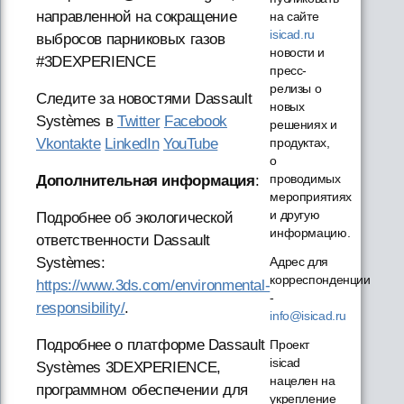
направленной на сокращение
на сайте
isicad.ru
выбросов парниковых газов
новости и
#3DEXPERIENCE
пресс-
релизы о
Следите за новостями Dassault
новых
Systèmes в
Twitter
Facebook
решениях и
продуктах,
Vkontakte
LinkedIn
YouTube
о
проводимых
Дополнительная информация
:
мероприятиях
и другую
Подробнее об экологической
информацию.
ответственности Dassault
Адрес для
Systèmes:
корреспонденции
https://www.3ds.com/environmental-
-
responsibility/
.
info@isicad.ru
Подробнее о платформе Dassault
Проект
isicad
Systèmes 3DEXPERIENCE,
нацелен на
программном обеспечении для
укрепление