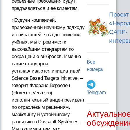
серьезные требования будут
предъявляться и её клиентам.
Проект
«Будучи компанией,
«Народ
приверженной научному подходу
САПР-
и опирающейся на достижения
интерв
учёных, мы стремимся к
высочайшим стандартам по
сокращению выбросов. Именно
Все
такие стандарты
номера
устанавливаются инициативой
Science Based Targets initiative, –
говорит Флоранс Верзелен
Telegram
(Florence Verzelen),
исполнительный вице-президент
по отраслевым решениям,
Актуально
маркетингу и устойчивому
обсуждени
развитию в Dassault Systèmes. –
Мы гордимся тем, что