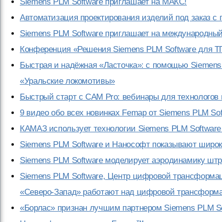
Siemens PLM Software приглашает на МАКС!
Автоматизация проектирования изделий под заказ с
Siemens PLM Software приглашает на международны
Конференция «Решения Siemens PLM Software для Т
Быстрая и надёжная «Ласточка»: с помощью Siemens
«Уральские локомотивы»
Быстрый старт с CAM Pro: вебинары для технологов 
9 видео обо всех новинках Femap от Siemens PLM So
КАМАЗ использует технологии Siemens PLM Software
Siemens PLM Software и Нанософт показывают широк
Siemens PLM Software моделирует аэродинамику шт
Siemens PLM Software, Центр цифровой трансформ
«Северо-Запад» работают над цифровой трансформ
«Борлас» признан лучшим партнером Siemens PLM Sof