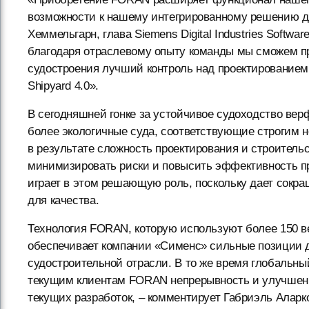
возможности к нашему интегрированному решению дл
Хеммельгарн, глава Siemens Digital Industries Softwa
благодаря отраслевому опыту команды мы сможем пр
судостроения лучший контроль над проектированием
Shipyard 4.0».
В сегодняшней гонке за устойчивое судоходство ве
более экологичные суда, соответствующие строгим 
в результате сложность проектирования и строитель
минимизировать риски и повысить эффективность пр
играет в этом решающую роль, поскольку дает сокра
для качества.
Технология FORAN, которую используют более 150 ве
обеспечивает компании «Сименс» сильные позиции 
судостроительной отрасли. В то же время глобальн
текущим клиентам FORAN непрерывность и улучшение
текущих разработок, – комментирует Габриэль Аларк