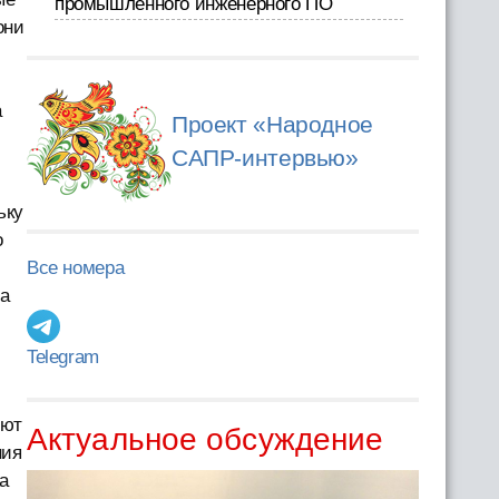
промышленного инженерного ПО
они
а
Проект «Народное
САПР-интервью»
ьку
о
Все номера
ба
Telegram
уют
Актуальное обсуждение
ния
а