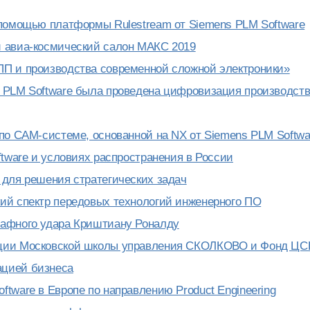
 помощью платформы Rulestream от Siemens PLM Software
й авиа-космический салон МАКС 2019
ПП и производства современной сложной электроники»
 PLM Software была проведена цифровизация производст
по CAM-системе, основанной на NX от Siemens PLM Softwa
ftware и условиях распространения в России
 для решения стратегических задач
ий спектр передовых технологий инженерного ПО
рафного удара Криштиану Роналду
ации Московской школы управления СКОЛКОВО и Фонд ЦС
ацией бизнеса
tware в Европе по направлению Product Engineering