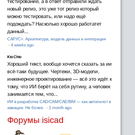
тестирование, а в ответ отправили ждать
новый релиз, это уже тот релиз который
можно тестировать, или надо ещё
подождать? Насколько хорошо работатет
данный...
САРУС+: Архитектура, модель данных и интеграция
·
4 weeks ago
Kto Chto
Хороший текст, вообще хочется сказать за ии
всё-таки будущее. Чертежи, 3D-модели,
инженерное проектирование — всё это идёт к
тому, что ИИ берёт на себя рутину, а человек
занимается тем, что...
ИИ в разработке CAD/CAM/CAE/BIM — как автопилот в
авиации. Не более.
·
1 month ago
Форумы isicad