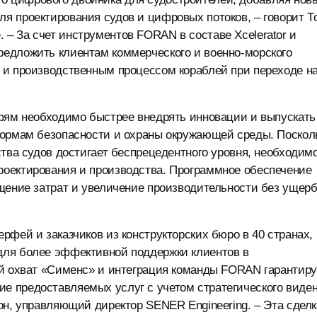
я проектирования судов и цифровых потоков, – говорит Т
re. – За счет инструментов FORAN в составе Xcelerator и
едложить клиентам коммерческого и военно-морского
 и производственным процессом кораблей при переходе н
рфям необходимо быстрее внедрять инновации и выпускать
нормам безопасности и охраны окружающей среды. Поскол
ства судов достигает беспрецедентного уровня, необходим
оектирования и производства. Программное обеспечение
щение затрат и увеличение производительности без ущер
рфей и заказчиков из конструкторских бюро в 40 странах,
для более эффективной поддержки клиентов в
ый охват «Сименс» и интеграция команды FORAN гарантир
 предоставляемых услуг с учетом стратегического виде
он, управляющий директор SENER Engineering. – Эта сделк