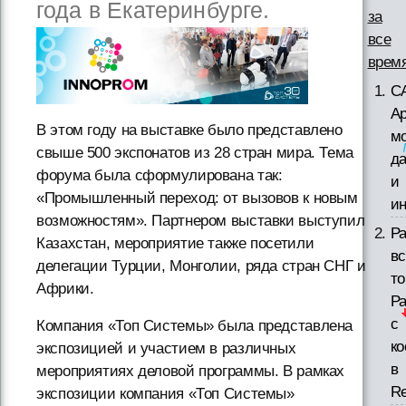
года в Екатеринбурге.
за
все
врем
С
Ар
В этом году на выставке было представлено
м
свыше 500 экспонатов из 28 стран мира. Тема
д
форума была сформулирована так:
и
«Промышленный переход: от вызовов к новым
ин
возможностям». Партнером выставки выступил
Р
Казахстан, мероприятие также посетили
вс
делегации Турции, Монголии, ряда стран СНГ и
то
Африки.
Р
с
Компания «Топ Системы» была представлена
к
экспозицией и участием в различных
в
мероприятиях деловой программы. В рамках
Re
экспозиции компания «Топ Системы»