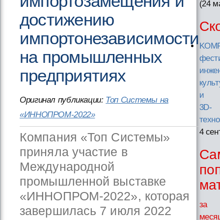
импортозамещения и
(24 м
достижению
Ск
импортонезависимости
KOMP
на промышленных
фест
предприятиях
инже
куль
и
Оригинал публикации:
Топ Системы на
3D-
«ИННОПРОМ-2022»
техн
4 сен
Компания «Топ Системы»
приняла участие в
Са
Международной
по
промышленной выставке
ма
«ИННОПРОМ-2022», которая
за
завершилась 7 июля 2022
меся