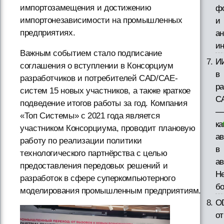
импортозамещения и достижению
ф
импортонезависимости на промышленных
и
предприятиях.
а
и
Важным событием стало подписание
И
соглашения о вступлении в Консорциум
в
разработчиков и потребителей CAD/CAE-
ра
систем 15 новых участников, а также краткое
C
подведение итогов работы за год. Компания
—
«Топ Системы» с 2021 года является
ка
участником Консорциума, проводит плановую
ав
работу по реализации политики
в
технологического партнёрства с целью
ав
предоставления передовых решений и
Н
разработок в сфере суперкомпьютерного
б
моделирования промышленным предприятиям.
O
от