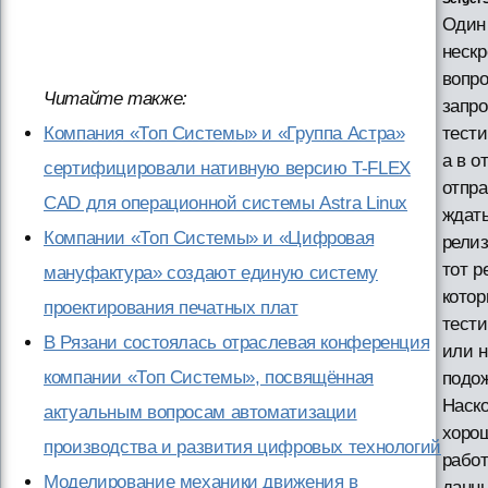
Один
неск
вопро
Читайте также:
запро
Компания «Топ Системы» и «Группа Астра»
тести
а в о
сертифицировали нативную версию T-FLEX
отпр
CAD для операционной системы Astra Linux
ждат
Компании «Топ Системы» и «Цифровая
релиз
тот р
мануфактура» создают единую систему
кото
проектирования печатных плат
тести
В Рязани состоялась отраслевая конференция
или 
компании «Топ Системы», посвящённая
подо
Наск
актуальным вопросам автоматизации
хоро
производства и развития цифровых технологий
работ
Моделирование механики движения в
данны