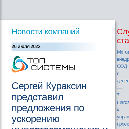
Новости компаний
Сл
ст
26 июля 2022
Мето
внед
СОД
в
деве
Сергей Кураксин
—
представил
7
шаго
предложения по
к
ускорению
упра
прое