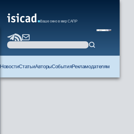
Ваше окно в мир САПР
Новости
Статьи
Авторы
События
Рекламодателям