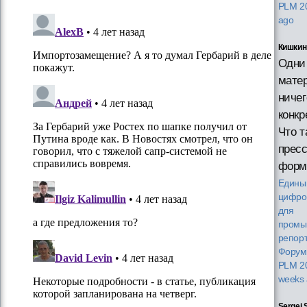
PLM 2
ago
Кишкин
Одни
мате
ничег
конкр
Что т
пресс
форм
Едины
цифро
для
промы
репорт
Форум
PLM 2
weeks
Sergei 