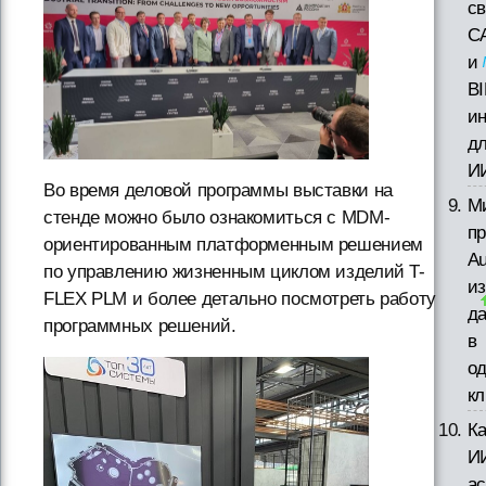
с
C
и
BI
и
д
И
Во время деловой программы выставки на
М
стенде можно было ознакомиться с MDM-
пр
ориентированным платформенным решением
A
по управлению жизненным циклом изделий T-
из
FLEX PLM и более детально посмотреть работу
д
программных решений.
в
о
кл
Ка
И
ас