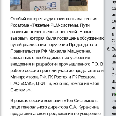
п
с
и
Особый интерес аудитории вызвала сессия
О
Росатома «Тяжелые PLM-системы. Пути
иг
развития отечественных решений. Новые
в
вызовы», которая была посвящена обсуждению
С
путей реализации поручения Председателя
В
Правительства РФ Михаила Мишустина,
о
связанных с необходимостью ускорения
ш
внедрения и разработки промышленного ПО. В
в
работе сессии приняли участие представители
Ci
Минпромторга РФ, ГК Ростех и ГК Росатом,
3D
ПАО «ОАК», ЦКИТ и, конечно, компания «Топ
д
Системы».
те
В рамках сессии компания «Топ Системы» в
кт
лице генерального директора С.А. Кураксина
не
представила свои предложения по ускорению
л