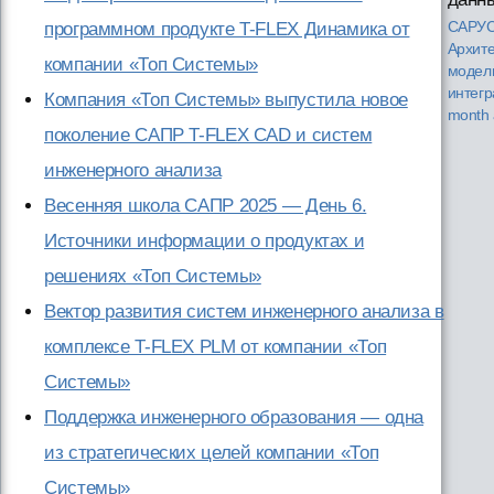
программном продукте T-FLEX Динамика от
САРУС
Архите
компании «Топ Системы»
модел
интег
Компания «Топ Системы» выпустила новое
month
поколение САПР T-FLEX CAD и систем
инженерного анализа
Весенняя школа САПР 2025 — День 6.
Источники информации о продуктах и
решениях «Топ Системы»
Вектор развития систем инженерного анализа в
комплексе T-FLEX PLM от компании «Топ
Системы»
Поддержка инженерного образования — одна
из стратегических целей компании «Топ
Системы»