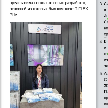
представила несколько своих разработок,
С
основной из которых был комплекс T-FLEX
в
PLM.
A
С
н
о
Кт
и
ко
и
э
A
Ci
3D
П
п
в