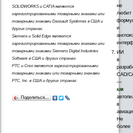
не
SOLIDWORKS и CATIA являются
любит
зарегистрированными товарными знаками или
форму
товарными знаками Dassault Systèmes в США и
и
других странах.
англоя
Siemens и Solid Edge являются
интер
зарегистрированными товарными знаками или
товарными знаками Siemens Digital Industries
ИИ
Software в США и других странах.
в
PTC и Creo являются зарегистрированными
разраб
товарными знаками или товарными знаками
CAD/C
PTC, Inc. в США и других странах.
—
как
автопи
Поделиться…
в
авиаци
Не
более