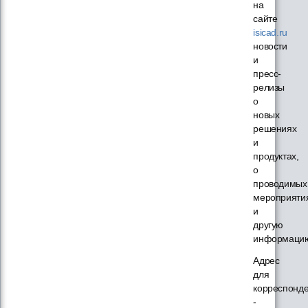
на
сайте
isicad.ru
новости
и
пресс-
релизы
о
новых
решениях
и
продуктах,
о
проводимых
мероприяти
и
другую
информаци
Адрес
для
корреспонд
-