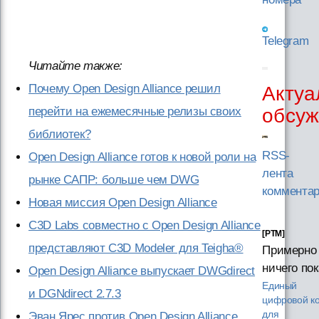
Telegram
Читайте также:
Почему Open Design Alliance решил
Актуа
обсуж
перейти на ежемесячные релизы своих
библиотек?
RSS-
Open Design Alliance готов к новой роли на
лента
рынке САПР: больше чем DWG
коммента
Новая миссия Open Design Alliance
C3D Labs совместно с Open Design Alliance
[PTM]
представляют C3D Modeler для Teigha®
Примерно
ничего пок
Open Design Alliance выпускает DWGdirect
Единый
и DGNdirect 2.7.3
цифровой ко
для
Эван Ярес против Open Design Alliance