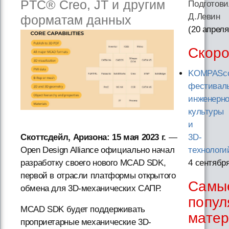
PTC® Creo, JT и другим
Подготови
Д.Левин
форматам данных
(20 апреля
Скор
KOMPASco
фестивал
инженерн
культуры
и
3D-
Скоттсдейл, Аризона: 15 мая 2023 г.
—
технологи
Open Design Alliance официально начал
4 сентябр
разработку своего нового MCAD SDK,
первой в отрасли платформы открытого
Самы
обмена для 3D-механических САПР.
попул
MCAD SDK будет поддерживать
мате
проприетарные механические 3D-