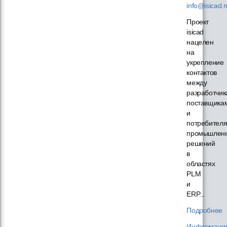
info@isicad.r
Проект
isicad
нацелен
на
укрепление
контактов
между
разработчик
поставщика
и
потребител
промышлен
решений
в
областях
PLM
и
ERP...
Подробнее
Информаци