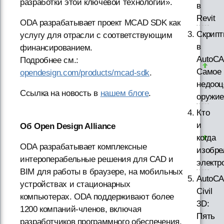
разработки этой ключевой технологии».
в
Revit
ODA разрабатывает проект MCAD SDK как
Скрип
услугу для отрасли с соответствующим
в
финансированием.
AutoCA
Подробнее см.:
Самое
opendesign.com/products/mcad-sdk
.
недооц
Ссылка на новость в
нашем блоге
.
оружи
Кто
и
Об Open Design Alliance
когда
ODA разрабатывает комплексные
изобре
интероперабельные решения для CAD и
электр
BIM для работы в браузере, на мобильных
AutoC
устройствах и стационарных
Civil
компьютерах. ODA поддерживают более
3D:
1200 компаний-членов, включая
Пять
разработчиков программного обеспечения,