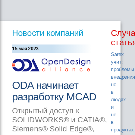
Новости компаний
Случ
стать
15 мая 2023
Sarex
учит:
проблемы
внедрения
ODA начинает
не
в
разработку MCAD
людях
и
Открытый доступ к
не
SOLIDWORKS® и CATIA®,
в
Siemens® Solid Edge®,
продуктах