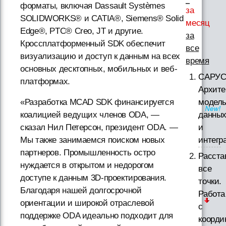
форматы, включая Dassault Systèmes
за
SOLIDWORKS® и CATIA®, Siemens® Solid
месяц
Edge®, PTC® Creo, JT и другие.
за
Кроссплатформенный SDK обеспечит
все
визуализацию и доступ к данным на всех
время
основных десктопных, мобильных и веб-
САРУС
платформах.
Архите
модел
«Разработка MCAD SDK финансируется
данны
коалицией ведущих членов ODA, —
и
сказал Нил Петерсон, президент ODA. —
интегр
Мы также занимаемся поиском новых
партнеров. Промышленность остро
Расста
нуждается в открытом и недорогом
все
доступе к данным 3D-проектирования.
точки.
Благодаря нашей долгосрочной
Работа
ориентации и широкой отраслевой
с
поддержке ODA идеально подходит для
коорди