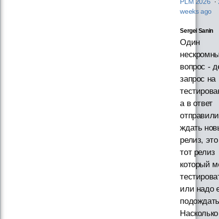
PLM 2026
·
weeks ago
Sergei Sanin
Один
нескромн
вопрос - 
запрос на
тестирова
а в ответ
отправили
ждать нов
релиз, это
тот релиз
который м
тестирова
или надо 
подождат
Насколько