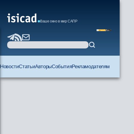
Ваше окно в мир САПР
Новости
Статьи
Авторы
События
Рекламодателям