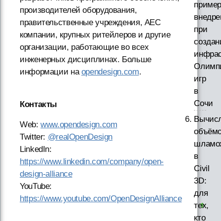
приме
производителей оборудования,
внедре
правительственные учреждения, AEC
при
компании, крупных ритейлеров и другие
создан
организации, работающие во всех
инфрас
инженерных дисциплинах. Больше
Олимп
информации на
opendesign.com
.
игр
в
Сочи
Контакты
Вычис
Web:
www.opendesign.com
объём
Twitter:
@realOpenDesign
шламо
LinkedIn:
в
https://www.linkedin.com/company/open-
Civil
design-alliance
3D:
YouTube:
для
https://www.youtube.com/OpenDesignAlliance
тех,
кто