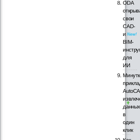
ODA
открыв
свои
CAD-
и
BIM-
инстру
для
ИИ
Минутк
прикла
AutoCA
извлеч
данны
в
один
клик