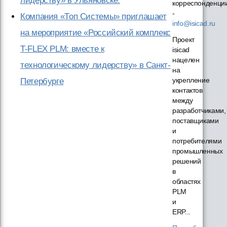
лидерству» в Ульяновске.
корреспонденци
-
Компания «Топ Системы» приглашает
info@isicad.ru
на мероприятие «Российский комплекс
Проект
T-FLEX PLM: вместе к
isicad
нацелен
технологическому лидерству» в Санкт-
на
укрепление
Петербурге
контактов
между
разработчиками,
поставщиками
и
потребителями
промышленных
решений
в
областях
PLM
и
ERP...