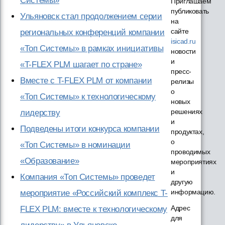
Системы»
Приглашаем
публиковать
Ульяновск стал продолжением серии
на
сайте
региональных конференций компании
isicad.ru
«Топ Системы» в рамках инициативы
новости
и
«T-FLEX PLM шагает по стране»
пресс-
Вместе с T-FLEX PLM от компании
релизы
о
«Топ Системы» к технологическому
новых
решениях
лидерству
и
Подведены итоги конкурса компании
продуктах,
о
«Топ Системы» в номинации
проводимых
«Образование»
мероприятиях
и
Компания «Топ Системы» проведет
другую
информацию.
мероприятие «Российский комплекс T-
Адрес
FLEX PLM: вместе к технологическому
для