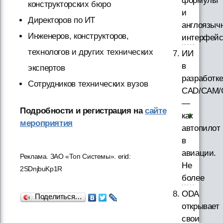
формулы
конструкторских бюро
и
Директоров по ИТ
англоязыч
Инженеров, конструкторов,
интерфей
технологов и других технических
ИИ
в
экспертов
разработк
Сотрудников технических вузов
CAD/CAM/
—
Подробности и регистрация на
сайте
как
мероприятия
автопилот
в
авиации.
Реклама. ЗАО «Топ Системы». erid:
Не
2SDnjbuKp1R
более
ODA
Поделиться…
открывает
свои