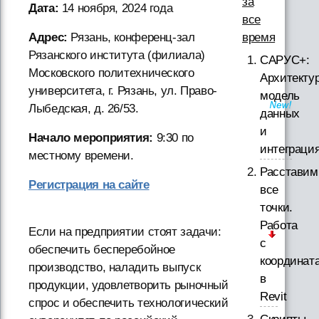
за
Дата:
14 ноября, 2024 года
все
время
Адрес:
Рязань, конференц-зал
Рязанского института (филиала)
САРУС+:
Московского политехнического
Архитектур
университета, г. Рязань, ул. Право-
модель
Лыбедская, д. 26/53.
данных
и
Начало мероприятия:
9:30 по
интеграци
местному времени.
Расставим
Регистрация на сайте
все
точки.
Работа
Если на предприятии стоят задачи:
с
обеспечить бесперебойное
координат
производство, наладить выпуск
в
продукции, удовлетворить рыночный
Revit
спрос и обеспечить технологический