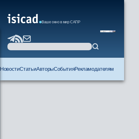
Ваше окно в мир САПР
Новости
Статьи
Авторы
События
Рекламодателям