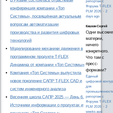
В Рязани состоялась отраслевая
репортаж с
Форума T‑FLEX
конференция компании «Топ
PLM 2026
·
2
Системы», посвящённая актуальным
days ago
вопросам автоматизации
Кишкин Сергей
Одни высокие
производства и развития цифровых
материи,
технологий
ничего
Моделирование механики движения в
конкретного.
программном продукте T-FLEX
Что там с
пресс-
Динамика от компании «Топ Системы»
формами?
Компания «Топ Системы» выпустила
Единый
новое поколение САПР T-FLEX CAD и
цифровой конту
для
систем инженерного анализа
промышленности
Весенняя школа САПР 2025 — День 6.
репортаж с
Форума T‑FLEX
Источники информации о продуктах и
PLM 2026
·
2
weeks ago