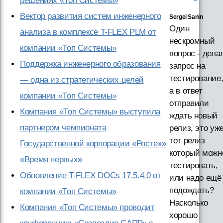
решениях «Топ Системы»
Вектор развития систем инженерного
Sergei Sanin
Один
анализа в комплексе T-FLEX PLM от
нескромный
компании «Топ Системы»
вопрос - дела
Поддержка инженерного образования
запрос на
тестирование
— одна из стратегических целей
а в ответ
компании «Топ Системы»
отправили
Компания «Топ Системы» выступила
ждать новый
партнером чемпионата
релиз, это уж
тот релиз
Государственной корпорации «Ростех»
который можн
«Время первых»
тестировать,
Обновление T-FLEX DOCs 17.5.4.0 от
или надо ещё
подождать?
компании «Топ Системы»
Насколько
Компания «Топ Системы» проводит
хорошо