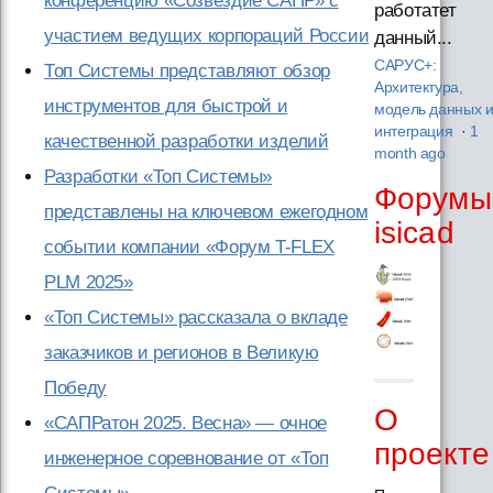
конференцию «Созвездие САПР» с
работатет
участием ведущих корпораций России
данный...
САРУС+:
Топ Системы представляют обзор
Архитектура,
инструментов для быстрой и
модель данных 
интеграция
·
1
качественной разработки изделий
month ago
Разработки «Топ Системы»
Форумы
представлены на ключевом ежегодном
isicad
событии компании «Форум T-FLEX
PLM 2025»
«Топ Системы» рассказала о вкладе
заказчиков и регионов в Великую
Победу
О
«САПРатон 2025. Весна» — очное
проекте
инженерное соревнование от «Топ