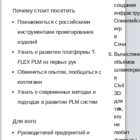
создании
Почему стоит посетить
инфрастру
Олимпийс
Познакомиться с российскими
игр
инструментами проектирования
в
изделий
Сочи
Узнать о развитии платформы T-
Вычислен
объёмов
FLEX PLM из первых рук
шламохра
Обменяться опытом, пообщаться с
в
коллегами
Civil
Узнать о современных методах и
3D:
для
подходах в развитии PLM систем
тех,
кто
Для кого
не
любит
Руководителей предприятий и