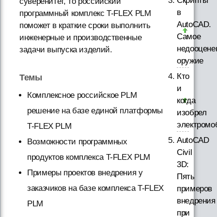
Скрипты
суверенитет, то российский
в
программный комплекс T-FLEX PLM
AutoCAD.
поможет в краткие сроки выполнить
Самое
инженерные и производственные
недооцене
задачи выпуска изделий.
оружие
Кто
Темы
и
Комплексное российское PLM
когда
решение на базе единой платформы
изобрел
электромо
T-FLEX PLM
AutoCAD
Возможности программных
Civil
продуктов комплекса T-FLEX PLM
3D:
Примеры проектов внедрения у
Пять
заказчиков на базе комплекса T-FLEX
примеров
внедрения
PLM
при