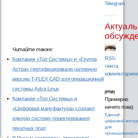
Telegram
Актуаль
обсужд
Читайте также:
RSS-
Компания «Топ Системы» и «Группа
лента
Астра» сертифицировали нативную
комментариев
версию T-FLEX CAD для операционной
системы Astra Linux
[PTM]
Компании «Топ Системы» и
Примерно
ничего пока)
«Цифровая мануфактура» создают
Единый
единую систему проектирования
цифровой конту
для
печатных плат
промышленности