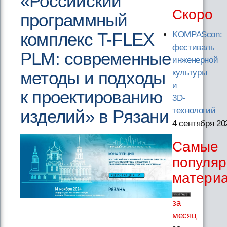
«Российский
Скоро
программный
комплекс T-FLEX
KOMPAScon:
фестиваль
PLM: современные
инженерной
методы и подходы
культуры
и
к проектированию
3D-
технологий
изделий» в Рязани
4 сентября 20
Самые
популя
матери
за
месяц