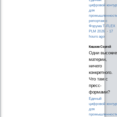
цифровой конту
для
промышленности
репортаж с
Форума T‑FLEX
PLM 2026
·
17
hours ago
Кишкин Сергей
Одни высокие
материи,
ничего
конкретного.
Что там с
пресс-
формами?
Единый
цифровой конту
для
промышленности