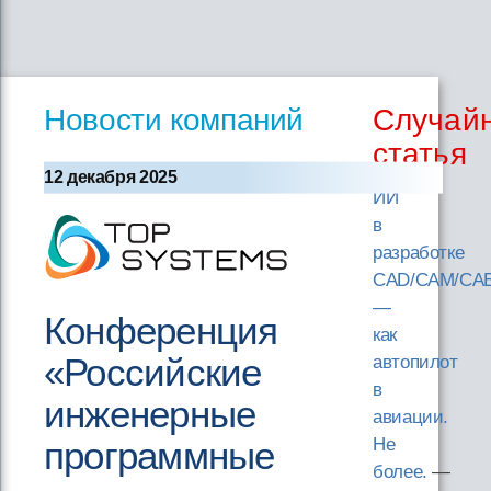
Новости компаний
Случай
статья
12 декабря 2025
ИИ
в
разработке
CAD/CAM/CAE
—
Конференция
как
«Российские
автопилот
в
инженерные
авиации.
программные
Не
более.
—