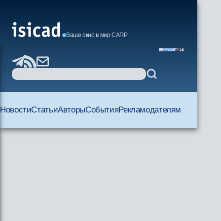
Ваше окно в мир САПР
Новости
Статьи
Авторы
События
Рекламодателям