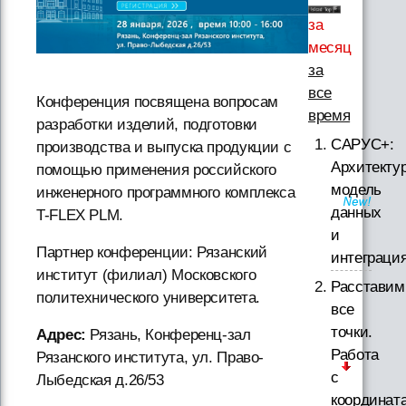
за
месяц
за
все
Конференция посвящена вопросам
время
разработки изделий, подготовки
САРУС+:
производства и выпуска продукции с
Архитектур
помощью применения российского
модель
инженерного программного комплекса
данных
T-FLEX PLM.
и
Партнер конференции: Рязанский
интеграци
институт (филиал) Московского
Расставим
политехнического университета.
все
точки.
Адрес:
Рязань, Конференц-зал
Работа
Рязанского института, ул. Право-
с
Лыбедская д.26/53
координат