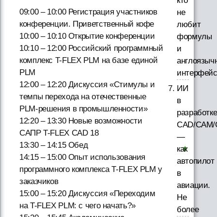
кто
09:00 – 10:00 Регистрация участников
не
конференции. Приветственный кофе
любит
10:00 – 10:10 Открытие конференции
формулы
10:10 – 12:00 Российский программный
и
комплекс T-FLEX PLM на базе единой
англоязыч
PLM
интерфей
12:00 – 12:20 Дискуссия «Стимулы и
ИИ
темпы перехода на отечественные
в
PLM-решения в промышленности»
разработк
12:20 – 13:30 Новые возможности
CAD/CAM/
САПР T-FLEX CAD 18
—
13:30 – 14:15 Обед
как
14:15 – 15:00 Опыт использования
автопилот
программного комплекса T-FLEX PLM у
в
заказчиков
авиации.
15:00 – 15:20 Дискуссия «Переходим
Не
на T-FLEX PLM: с чего начать?»
более