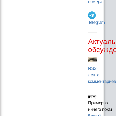
номера
Telegram
Актуаль
обсужд
RSS-
лента
комментариев
[PTM]
Примерно
ничего пока)
Единый