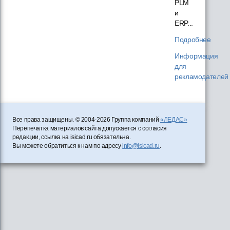
PLM
и
ERP...
Подробнее
Информация
для
рекламодателей
Все права защищены. © 2004-2026 Группа компаний
«ЛЕДАС»
Перепечатка материалов сайта допускается с согласия
редакции, ссылка на isicad.ru обязательна.
Вы можете обратиться к нам по адресу
info@isicad.ru
.