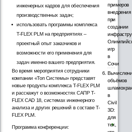
примеров
инженерных кадров для обеспечения
внедрения
производственных задач;
при
использовать программы комплекса
создании
T-FLEX PLM на предприятиях –
инфрастру
Олимпийс
проектный опыт заказчиков и
игр
возможности его применения для
в
задач именно вашего предприятия.
Сочи
Во время мероприятия сотрудники
Вычислен
компании «Топ Системы» представят
объёмов
новые продукты комплекса T-FLEX PLM
шламохра
и расскажут о возможностях САПР T-
в
FLEX CAD 18, системах инженерного
Civil
анализа и других решений в составе T-
3D:
FLEX PLM.
для
тех,
Программа конференции: