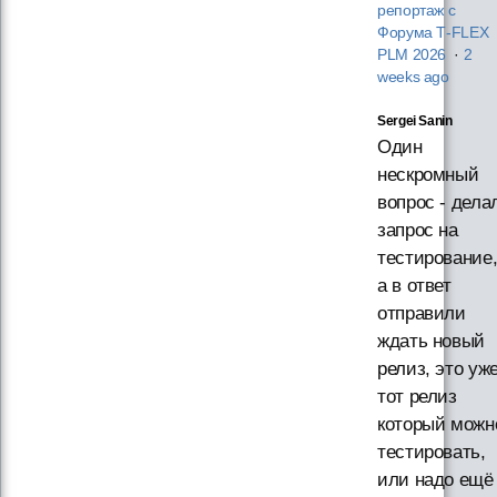
репортаж с
Форума T‑FLEX
PLM 2026
·
2
weeks ago
Sergei Sanin
Один
нескромный
вопрос - дела
запрос на
тестирование
а в ответ
отправили
ждать новый
релиз, это уж
тот релиз
который можн
тестировать,
или надо ещё