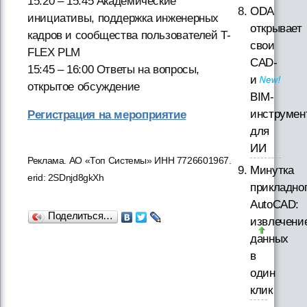
15:20 – 15:45 Академические
ODA
инициативы, поддержка инженерных
открывает
кадров и сообщества пользователей T-
свои
FLEX PLM
CAD-
15:45 – 16:00 Ответы на вопросы,
и
открытое обсуждение
BIM-
инструмен
Регистрация на мероприятие
для
ИИ
Реклама. АО «Топ Системы» ИНН 7726601967.
Минутка
erid: 2SDnjd8gkXh
прикладно
AutoCAD:
Поделиться…
извлечени
данных
в
один
клик