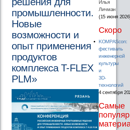
решения для
Илья
Личман
промышленности.
(15 июня 2026
Новые
Скоро
возможности и
KOMPAScon:
опыт применения
фестиваль
продуктов
инженерной
культуры
комплекса T-FLEX
и
PLM»
3D-
технологий
4 сентября 20
Самые
популя
матери