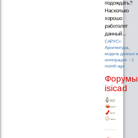
подождать?
Насколько
хорошо
работатет
данный...
САРУС+:
Архитектура,
модель данных 
интеграция
·
1
month ago
Форумы
isicad