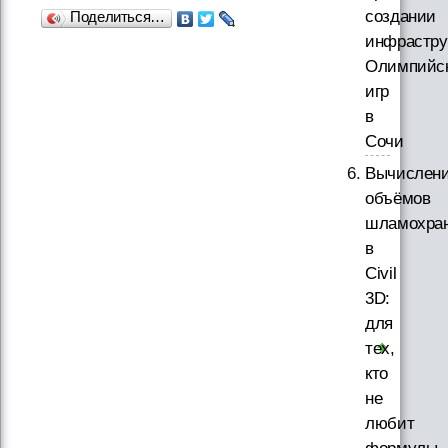
создании
Поделиться…
инфрастру
Олимпийс
игр
в
Сочи
Вычислен
объёмов
шламохра
в
Civil
3D:
для
тех,
кто
не
любит