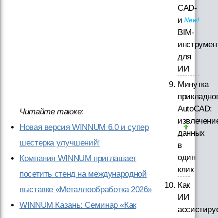
CAD-
и
BIM-
инструмен
для
ИИ
Минутка
прикладно
AutoCAD:
Читайте также:
извлечени
Новая версия WINNUM 6.0 и супер
данных
шестерка улучшений!
в
один
Компания WINNUM приглашает
клик
посетить стенд на международной
Как
выставке «Металлообработка 2026»
ИИ
WINNUM Казань: Семинар «Как
ассистиру