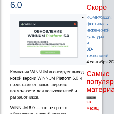
6.0
Скоро
KOMPAScon:
фестиваль
инженерной
культуры
и
3D-
технологий
4 сентября 20
Компания WINNUM анонсирует выход
Самые
новой версии WINNUM Platform 6.0 и
популя
представляет новые широкие
матери
возможности для пользователей и
разработчиков.
за
WINNUM 6.0 — это не просто
месяц