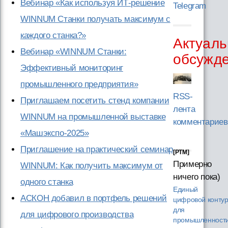
Вебинар «Как используя ИТ-решение
Telegram
WINNUM Станки получать максимум с
каждого станка?»
Актуаль
Вебинар «WINNUM Станки:
обсужд
Эффективный мониторинг
промышленного предприятия»
RSS-
Приглашаем посетить стенд компании
лента
WINNUM на промышленной выставке
комментариев
«Машэкспо-2025»
Приглашение на практический семинар
[PTM]
Примерно
WINNUM: Как получить максимум от
ничего пока)
одного станка
Единый
АСКОН добавил в портфель решений
цифровой конту
для
для цифрового производства
промышленности