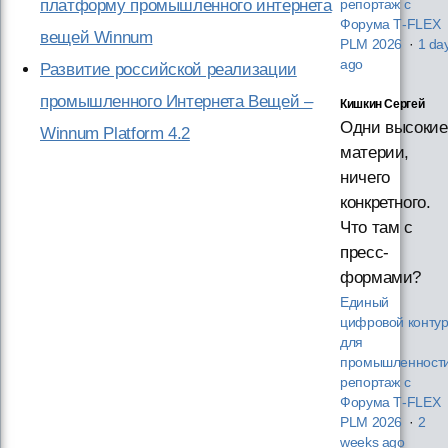
платформу промышленного интернета
репортаж с
Форума T‑FLEX
вещей Winnum
PLM 2026
·
1 da
ago
Развитие российской реализации
промышленного Интернета Вещей –
Кишкин Сергей
Одни высокие
Winnum Platform 4.2
материи,
ничего
конкретного.
Что там с
пресс-
формами?
Единый
цифровой конту
для
промышленности
репортаж с
Форума T‑FLEX
PLM 2026
·
2
weeks ago