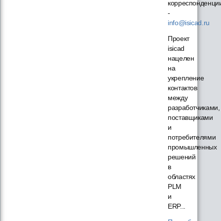
корреспонденци
-
info@isicad.ru
Проект
isicad
нацелен
на
укрепление
контактов
между
разработчиками,
поставщиками
и
потребителями
промышленных
решений
в
областях
PLM
и
ERP...