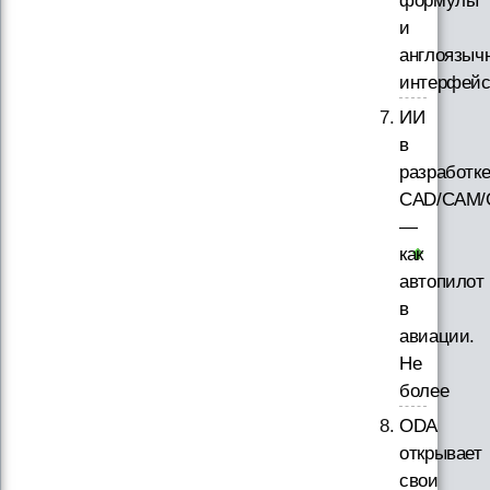
формулы
и
англоязыч
интерфей
ИИ
в
разработк
CAD/CAM/
—
как
автопилот
в
авиации.
Не
более
ODA
открывает
свои