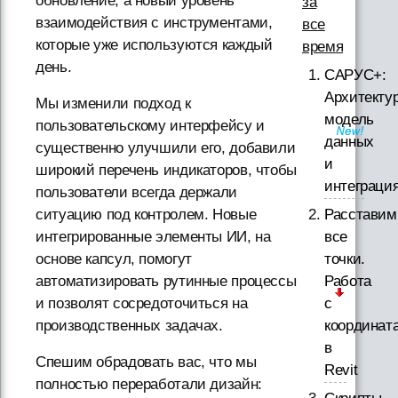
обновление, а новый уровень
за
взаимодействия с инструментами,
все
которые уже используются каждый
время
день.
САРУС+:
Архитектур
Мы изменили подход к
модель
пользовательскому интерфейсу и
данных
существенно улучшили его, добавили
и
широкий перечень индикаторов, чтобы
интеграци
пользователи всегда держали
Расставим
ситуацию под контролем. Новые
все
интегрированные элементы ИИ, на
точки.
основе капсул, помогут
Работа
автоматизировать рутинные процессы
с
и позволят сосредоточиться на
координат
производственных задачах.
в
Спешим обрадовать вас, что мы
Revit
полностью переработали дизайн: