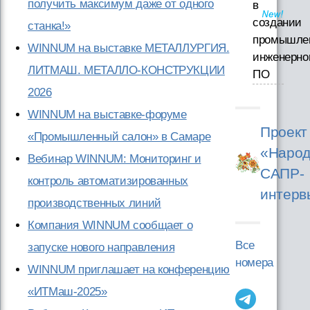
получить максимум даже от одного
в
создании
станка!»
промышле
WINNUM на выставке МЕТАЛЛУРГИЯ.
инженерно
ЛИТМАШ. МЕТАЛЛО-КОНСТРУКЦИИ
ПО
2026
WINNUM на выставке-форуме
Проект
«Промышленный салон» в Самаре
«Народ
Вебинар WINNUM: Мониторинг и
САПР-
контроль автоматизированных
интерв
производственных линий
Компания WINNUM cообщает о
Все
запуске нового направления
номера
WINNUM приглашает на конференцию
«ИТМаш-2025»