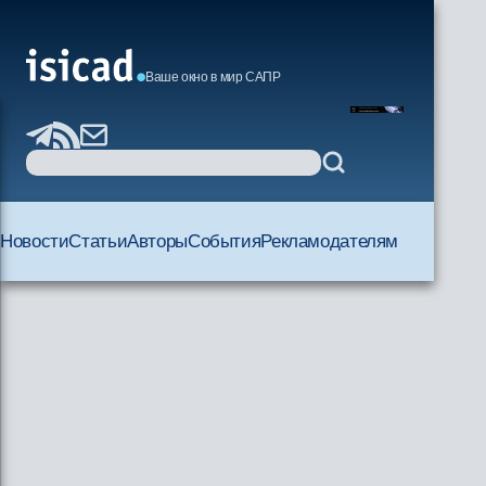
Ваше окно в мир САПР
Новости
Статьи
Авторы
События
Рекламодателям