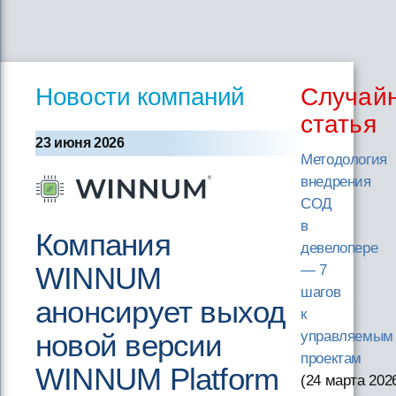
Новости компаний
Случай
статья
23 июня 2026
Методология
внедрения
СОД
в
Компания
девелопере
WINNUM
— 7
шагов
анонсирует выход
к
новой версии
управляемым
проектам
WINNUM Platform
(24 марта 202