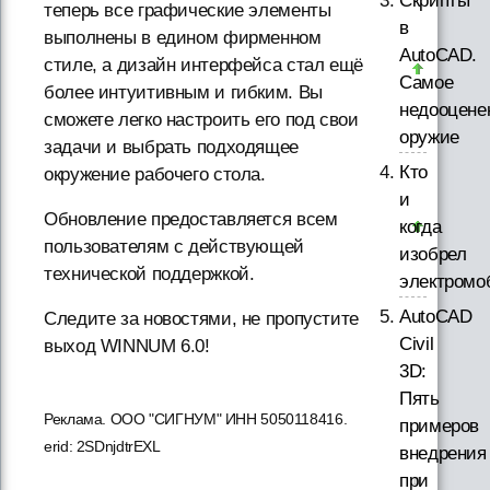
Скрипты
теперь все графические элементы
в
выполнены в едином фирменном
AutoCAD.
стиле, а дизайн интерфейса стал ещё
Самое
более интуитивным и гибким. Вы
недооцене
сможете легко настроить его под свои
оружие
задачи и выбрать подходящее
Кто
окружение рабочего стола.
и
Обновление предоставляется всем
когда
пользователям с действующей
изобрел
технической поддержкой.
электромо
AutoCAD
Следите за новостями, не пропустите
Civil
выход WINNUM 6.0!
3D:
Пять
Реклама. ООО "СИГНУМ" ИНН 5050118416.
примеров
erid: 2SDnjdtrEXL
внедрения
при