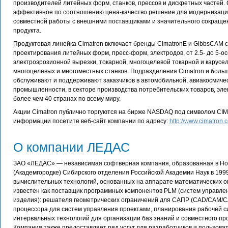
производителей литейных форм, станков, прессов и дискретных частей. 
эффективное по соотношению цена-качество решение для модернизаци
совместной работы с внешними поставщиками и значительного сокраще
продукта.
Продуктовая линейка Cimatron включает бренды CimatronE и GibbsCAM 
проектирования литейных форм, пресс-форм, электродов, от 2.5- до 5-о
электроэрозионной вырезки, токарной, многоцелевой токарной и карусе
многоцелевых и многоместных станков. Подразделения Cimatron и боль
обслуживают и поддерживают заказчиков в автомобильной, авиакосмиче
промышленности, в секторе производства потребительских товаров, элек
более чем 40 странах по всему миру.
Акции Cimatron публично торгуются на бирже NASDAQ под символом CI
информации посетите веб-сайт компании по адресу:
http://www.cimatron.
О компании ЛЕДАС
ЗАО «ЛЕДАС» — независимая софтверная компания, образованная в Н
(Академгородке) Сибирского отделения Российской Академии Наук в 1999
вычислительных технологий, основанных на аппарате математических 
известен как поставщик программных компонентов PLM (систем управл
изделия): решателя геометрических ограничений для САПР (CAD/CAM/
процессора для систем управления проектами, планирования рабочей с
интервальных технологий для организации баз знаний и совместного пр
Компания также предоставляет ряд услуг для разработчиков и пользов