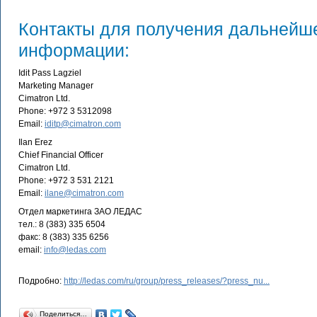
Контакты для получения дальнейш
информации:
Idit Pass Lagziel
Marketing Manager
Cimatron Ltd.
Phone: +972 3 5312098
Email:
iditp@cimatron.com
Ilan Erez
Chief Financial Officer
Cimatron Ltd.
Phone: +972 3 531 2121
Email:
ilane@cimatron.com
Отдел маркетинга ЗАО ЛЕДАС
тел.: 8 (383) 335 6504
факс: 8 (383) 335 6256
email:
info@ledas.com
Подробно:
http://ledas.com/ru/group/press_releases/?press_nu...
Поделиться…