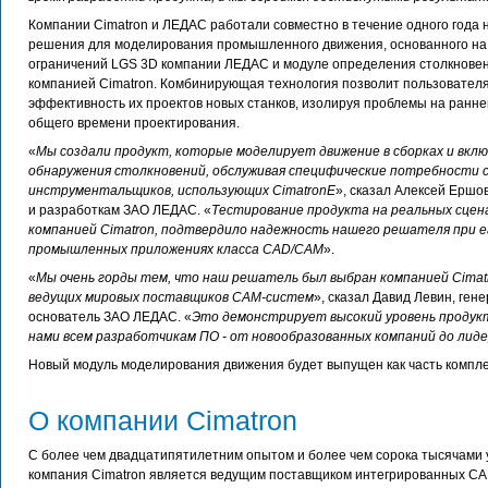
Компании Cimatron и ЛЕДАС работали совместно в течение одного года 
решения для моделирования промышленного движения, основанного на
ограничений LGS 3D компании ЛЕДАС и модуле определения столкнове
компанией Cimatron. Комбинирующая технология позволит пользователя
эффективность их проектов новых станков, изолируя проблемы на ранн
общего времени проектирования.
«
Мы создали продукт, которые моделирует движение в сборках и вкл
обнаружения столкновений, обслуживая специфические потребности 
инструментальщиков, использующих CimatronE
», сказал Алексей Ершо
и разработкам ЗАО ЛЕДАС. «
Тестирование продукта на реальных сцен
компанией Cimatron, подтвердило надежность нашего решателя при е
промышленных приложениях класса CAD/CAM
».
«
Мы очень горды тем, что наш решатель был выбран компанией Cimatr
ведущих мировых поставщиков CAM-систем
», сказал Давид Левин, ген
основатель ЗАО ЛЕДАС. «
Это демонстрирует высокий уровень продукт
нами всем разработчикам ПО - от новообразованных компаний до лид
Новый модуль моделирования движения будет выпущен как часть комплек
О компании Cimatron
С более чем двадцатипятилетним опытом и более чем сорока тысячами у
компания Cimatron является ведущим поставщиком интегрированных C