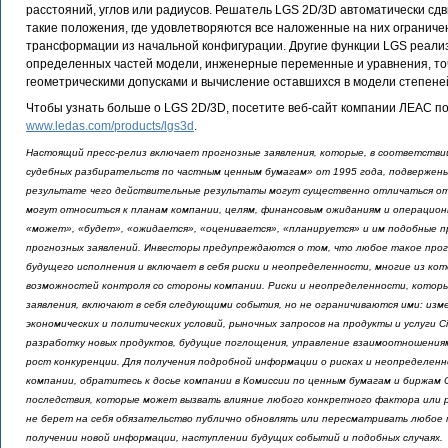
расстояний, углов или радиусов. Решатель LGS 2D/3D автоматически сдв
такие положения, где удовлетворяются все наложенные на них ограниче
трансформации из начальной конфигурации. Другие функции LGS реализу
определенных частей модели, инженерные переменные и уравнения, точ
геометрическими допусками и вычисление оставшихся в модели степене
Чтобы узнать больше о LGS 2D/3D, посетите веб-сайт компании ЛЕАС по
www.ledas.com/products/lgs3d
.
Настоящий пресс-релиз включает прогнозные заявления, которые, в соответств
судебных разбирательств по частным ценным бумагам» от 1995 года, подвержены
результате чего действительные результаты могут существенно отличаться от
могут относиться к планам компании, целям, финансовым ожиданиям и операцио
«может», «будет», «ожидается», «оценивается», «планируется» и им подобные 
прогнозных заявлений. Инвесторы предупреждаются о том, что любое такое про
будущего исполнения и включает в себя риски и неопределенности, многие из ко
возможностей контроля со стороны компании. Риски и неопределенности, которы
заявления, включают в себя следующими события, но не ограничиваются ими: изм
экономических и политических условий, рыночных запросов на продукты и услуги C
разработку новых продуктов, будущие поглощения, управление взаимоотношения
рост конкуренции. Для получения подробной информации о рисках и неопределенн
компании, обратитесь к досье компании в Комиссии по ценным бумагам и биржам
последствия, которые может вызвать влияние любого конкретного фактора или ри
не берет на себя обязательство публично обновлять или пересматривать любое 
получении новой информации, наступлении будущих событий и подобных случаях.