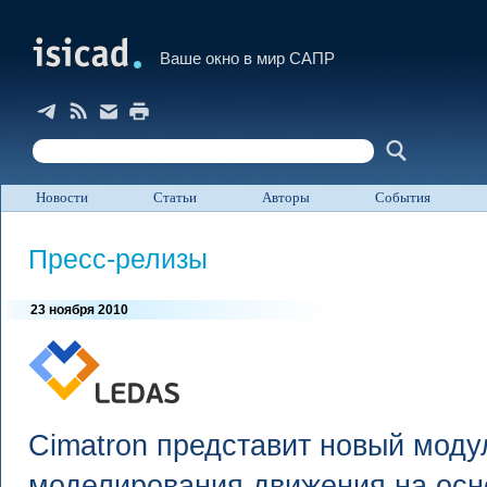
Ваше окно в мир САПР
Новости
Статьи
Авторы
События
Пресс-релизы
23 ноября 2010
Cimatron представит новый моду
моделирования движения на осн