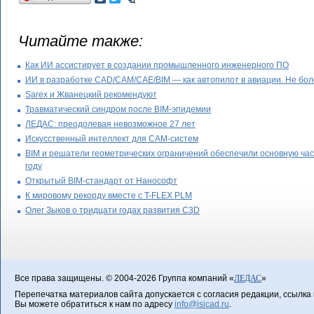
Читайте также:
Как ИИ ассистирует в создании промышленного инженерного ПО
ИИ в разработке CAD/CAM/CAE/BIM — как автопилот в авиации. Не бол
Sarex и Жванецкий рекомендуют
Травматический синдром после BIM-эпидемии
ЛЕДАС: преодолевая невозможное 27 лет
Искусственный интеллект для CAM-систем
BIM и решатели геометрических ограничений обеспечили основную час
году
Открытый BIM-стандарт от Нанософт
К мировому рекорду вместе с T-FLEX PLM
Олег Зыков о тридцати годах развития C3D
Все права защищены. © 2004-2026 Группа компаний «
ЛЕДАС
»
Перепечатка материалов сайта допускается с согласия редакции, ссылка н
Вы можете обратиться к нам по адресу
info@isicad.ru
.