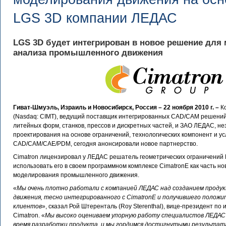
LGS 3D компании ЛЕДАС
LGS 3D будет интегрирован в новое решение для
анализа промышленного движения
Гиват-Шмуэль, Израиль и Новосибирск, Россия – 22 ноября 2010 г. –
Ко
(Nasdaq: CIMT), ведущий поставщик интегрированных CAD/CAM решени
литейных форм, станков, прессов и дискретных частей, и ЗАО ЛЕДАС, н
проектирования на основе ограничений, технологических компонент и ус
CAD/CAM/CAE/PDM, сегодня анонсировали новое партнерство.
Cimatron лицензировал у ЛЕДАС решатель геометрических ограничений
использовать его в своем программном комплексе CimatronE как часть н
моделирования промышленного движения.
«
Мы очень плотно работали с компанией ЛЕДАС над созданием проду
движения, тесно интегрированного с CimatronE и получившего полож
клиентов
», сказал Рой Штеренталь (Roy Sterenthal), вице-президент по
Cimatron. «
Мы высоко оцениваем упорную работу специалистов ЛЕДАС 
время разработки продукта, и мы гордимся достигнутыми результат