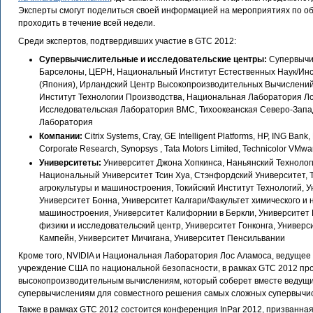
Эксперты смогут поделиться своей информацией на мероприятиях по об
проходить в течение всей недели.
Среди экспертов, подтвердивших участие в GTC 2012:
Супервычислительные и исследовательские центры:
Супервычи
Барселоны, ЦЕРН, Национальный Институт Естественных Наук/Инс
(Япония), Ирландский Центр Высокопроизводительных Вычислений,
Институт Технологии Производства, Национальная Лаборатория Ло
Исследовательская Лаборатория ВМС, Тихоокеанская Северо-Зап
Лаборатория
Компании:
Citrix Systems, Cray, GE Intelligent Platforms, HP, ING Bank
Corporate Research, Synopsys , Tata Motors Limited, Technicolor VMwa
Университеты:
Университет Джона Хопкинса, Наньянский Технолог
Национальный Университет Тсин Хуа, Стэнфордский Университет, 
агрокультуры и машиностроения, Токийский Институт Технологий, У
Университет Бонна, Университет Калгари/Факультет химического и 
машиностроения, Университет Калифорнии в Беркли, Университет 
физики и исследовательский центр, Университет Гонконга, Универс
Кампейн, Университет Мичигана, Университет Пенсильвании
Кроме того, NVIDIA и Национальная Лаборатория Лос Аламоса, ведущее
учреждение США по национальной безопасности, в рамках GTC 2012 пр
высокопроизводительным вычислениям, который соберет вместе ведущи
супервычислениям для совместного решения самых сложных супервычи
Также в рамках GTC 2012 состоится конференция InPar 2012, призванная