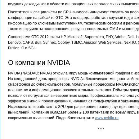
ведущих докладчиков в области инновационных параллельных вычислен
Посетители и специалисты по GPU-вычислениям смогут следить за посл
конференции на вэбсайте GTC. Эта площадка работает круглый год и с
информацию по ключевым выступлениям, техническим сессиям и регио
также инструменты планирования, ресурсы социальных СМИ и многое др
Спонсорами GTC 2012 стали HP, Microsoft, Supermicro, PNY, Adobe, Dell, Lo
Lenovo, CAPS, Bull, Synnex, Cooley, TSMC, Amazon Web Services, Next IO, GE
Fusion IO и SGI.
О компании NVIDIA
NVIDIA (NASDAQ: NVDA) открыла миру мощь компьютерной графики с изо
На сегодняшний день процессоры NVIDIA обеспечивают мощностью боль
смартфонов до суперкомпьютеров. Мобильные процессоры NVIDIA испол
планшетах и информационно-развлекательных системах. Геймеры довер
позволяют погрузиться в невероятные миры. Профессионалы использую
эффектов в кино и проектирования, начиная от гольф-клубов и заканчив
Исследователи работают с GPU для расширения границ наук при помо
вычислений. Компания обладает более 2 100 патентами по всему миру, вк
современных вычислений. Подробнее смотрите
www.nvidia.ru
.
* * *