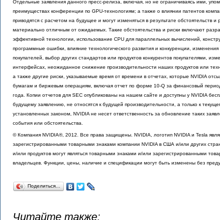
Отдельные заявления данного пресс-релиза, включая, но не ограничиваясь ими, уп
преимуществах конференции по GPU-технологиям; а также о влиянии патентов комп
приводятся с расчетом на будущее и могут изменяться в результате обстоятельств и 
материально отличным от ожидаемых. Такие обстоятельства и риски включают разр
эффективной технологии, использование CPU для параллельных вычислений, констру
программные ошибки, влияние технологического развития и конкуренции, изменения 
покупателей, выбор других стандартов или продуктов конкурентов покупателями, изм
интерфейсах, неожиданное снижение производительности наших продуктов или техн
а также другие риски, указываемые время от времени в отчетах, которые NVIDIA отс
бумагам и биржевым операциям, включая отчет по форме 10-Q за финансовый период
года. Копии отчетов для SEC опубликованы на нашем сайте и доступны у NVIDIA бес
будущему заявлению, не относятся к будущей производительности, а только к текущем
установленных законом, NVIDIA не несет ответственность за обновление таких заяв
события или обстоятельства.
© Компания NVIDIA®, 2012. Все права защищены. NVIDIA, логотип NVIDIA и Tesla явл
зарегистрированными товарными знаками компании NVIDIA в США и/или других стран
и/или продуктов могут являться товарными знаками и/или зарегистрированными тов
владельцев. Функции, цены, наличие и спецификации могут быть изменены без пред
Поделиться…
Читайте также: