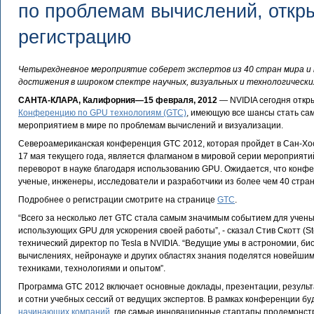
по проблемам вычислений, откр
регистрацию
Четырехдневное мероприятие соберет экспертов из 40 стран мира 
достижения в широком спектре научных, визуальных и технологическ
САНТА-КЛАРА, Калифорния—15 февраля, 2012
— NVIDIA сегодня откр
Конференцию по GPU технологиям (GTC)
, имеющую все шансы стать с
мероприятием в мире по проблемам вычислений и визуализации.
Североамериканская конференция GTC 2012, которая пройдет в Сан-Хос
17 мая текущего года, является флагманом в мировой серии мероприят
переворот в науке благодаря использованию GPU. Ожидается, что конф
ученые, инженеры, исследователи и разработчики из более чем 40 стран
Подробнее о регистрации смотрите на странице
GTC
.
“Всего за несколько лет GTC стала самым значимым событием для учены
использующих GPU для ускорения своей работы”, - сказал Стив Скотт (Ste
технический директор по Tesla в NVIDIA. “Ведущие умы в астрономии, б
вычислениях, нейронауке и других областях знания поделятся новейш
техниками, технологиями и опытом”.
Программа GTC 2012 включает основные доклады, презентации, резуль
и сотни учебных сессий от ведущих экспертов. В рамках конференции б
начинающих компаний
, где самые инновационные стартапы продемонст