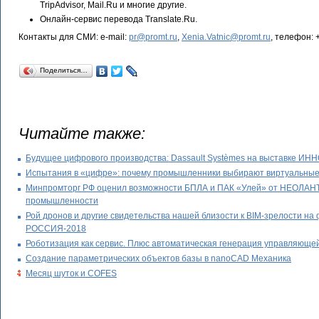
TripAdvisor, Mail.Ru и многие другие.
Онлайн-сервис перевода Translate.Ru.
Контакты для СМИ: e-mail:
pr@promt.ru
,
Xenia.Vatnic@promt.ru
, телефон: +
Поделиться…
Читайте также:
Будущее цифрового производства: Dassault Systèmes на выставке И
Испытания в «цифре»: почему промышленники выбирают виртуальные
Минпромторг РФ оценил возможности БПЛА и ПАК «Улей» от НЕОЛАНТ
промышленности
Рой дронов и другие свидетельства нашей близости к BIM-зрелости
РОССИЯ-2018
Роботизация как сервис. Плюс автоматическая генерация управляющ
Создание параметрических объектов базы в nanoCAD Механика
Месяц шуток и COFES