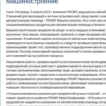
Машиностроение
Санкт-Петербург, 3 апреля 2013 г. Компания PROMT, ведущий российски
IT-решений для корпораций и частных пользователей, представляет но
автоматическому переводу – PROMT Машиностроение. Оно стало уже се
специализированных продуктов для автоматизации перевода в бизнесе.
Машиностроительные предприятия входят в число ведущих в экономике 
различные типы машин, оборудования, приборов, а также продукцию об
назначения. В компаниях широко используются импортные комплектующ
привлекаются иностранные специалисты и ведутся активные переговор
организациями. Кроме того, производственные подразделения многих п
рубежом. Поэтому оперативный перевод технической и бизнес-докумен
неотъемлемой частью рабочего процесса.
Оперативная работа с документацией на иностранном языке необходим
подразделений, которые работают с документацией по эксплуатации и 
технико-экономическими обоснованиями, ведут деловую переписку, гото
документацию, изучают справочною и аналитическую информацию. Исп
специализированного решения по переводу PROMT Машиностроение о
работу с информацией на иностранном языке, увеличивает производител
повышает безопасность конфиденциальной информации.
«Специализированные решения для предприятий разных отраслей – это
говорит директор по развитию PROMT Юлия Епифанцева. – В России и 
предприятия нуждаются в решениях по автоматическому переводу, кото