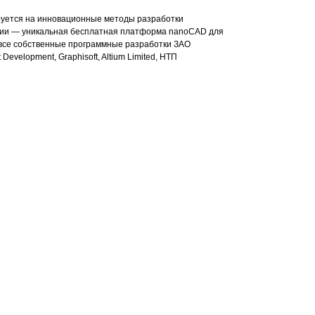
ируется на инновационные методы разработки
нии — уникальная бесплатная платформа nanoCAD для
все собственные программные разработки ЗАО
elopment, Graphisoft, Altium Limited, НТП