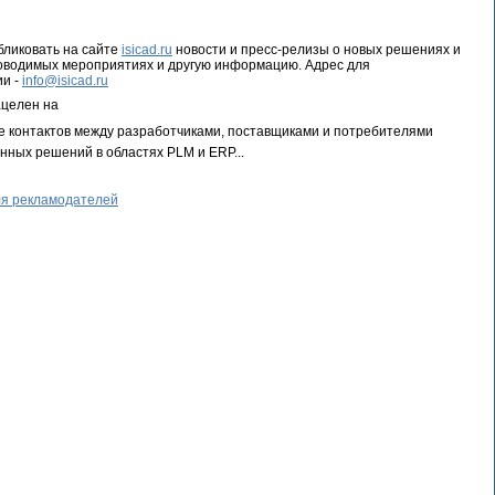
ликовать на сайте
isicad.ru
новости и пресс-релизы о новых решениях и
роводимых мероприятиях и другую информацию. Адрес для
ии -
info@isicad.ru
ацелен на
е контактов между разработчиками, поставщиками и потребителями
ных решений в областях PLM и ERP...
я рекламодателей