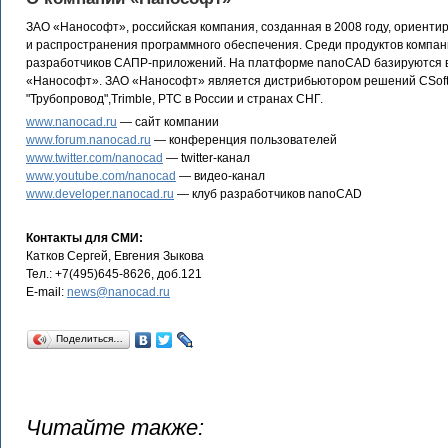
ЗАО «Нанософт», российская компания, созданная в 2008 году, ориент
и распространения программного обеспечения. Среди продуктов компа
разработчиков САПР-приложений. На платформе nanoCAD базируются 
«Нанософт». ЗАО «Нанософт» является дистрибьютором решений CSoft Dev
"Трубопровод",Trimble, PTC в России и странах СНГ.
www.nanocad.ru
— сайт компании
www.forum.nanocad.ru
— конференция пользователей
www.twitter.com/nanocad
— twitter-канал
www.youtube.com/nanocad
— видео-канал
www.developer.nanocad.ru
— клуб разработчиков nanoCAD
Контакты для СМИ:
Катков Сергей, Евгения Зыкова
Тел.: +7(495)645-8626, доб.121
E-mail:
news@nanocad.ru
Поделиться…
Читайте также: