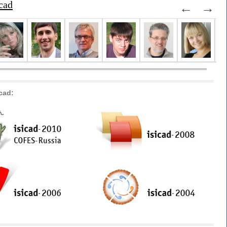
cad
←
→
cad: