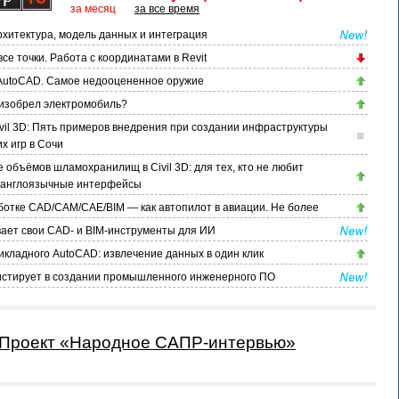
за месяц
за все время
хитектура, модель данных и интеграция
се точки. Работа с координатами в Revit
AutoCAD. Самое недооцененное оружие
а изобрел электромобиль?
vil 3D: Пять примеров внедрения при создании инфраструктуры
х игр в Сочи
 объёмов шламохранилищ в Civil 3D: для тех, кто не любит
 англоязычные интерфейсы
ботке CAD/CAM/CAE/BIM — как автопилот в авиации. Не более
ает свои CAD- и BIM-инструменты для ИИ
икладного AutoCAD: извлечение данных в один клик
истирует в создании промышленного инженерного ПО
Проект «Народное САПР-интервью»