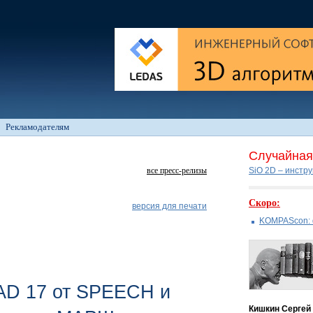
Рекламодателям
Случайная 
все пресс-релизы
SiO 2D – инстр
Скоро:
версия для печати
KOMPAScon: 
CAD 17 от SPEECH и
Кишкин Сергей