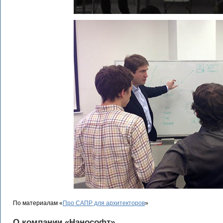
По материалам «
Про САПР для архитекторов
»
О компании «Нанософт»