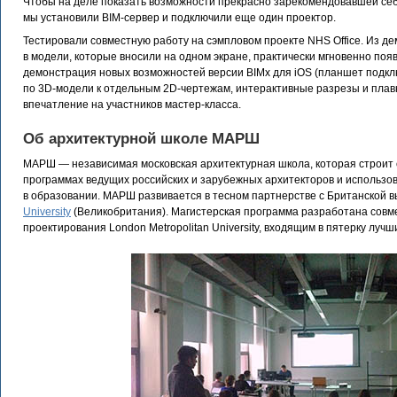
Чтобы на деле показать возможности прекрасно зарекомендовавшей себя
мы установили BIM-сервер и подключили еще один проектор.
Тестировали совместную работу на сэмпловом проекте NHS Office. Из 
в модели, которые вносили на одном экране, практически мгновенно поя
демонстрация новых возможностей версии BIMx для iOS (планшет подклю
по 3D-модели к отдельным 2D-чертежам, интерактивные разрезы и пла
впечатление на участников мастер-класса.
Об архитектурной школе МАРШ
МАРШ — независимая московская архитектурная школа, которая строит 
программах ведущих российских и зарубежных архитекторов и использо
в образовании. МАРШ развивается в тесном партнерстве с Британской 
University
(Великобритания). Магистерская программа разработана совме
проектирования London Metropolitan University, входящим в пятерку лу