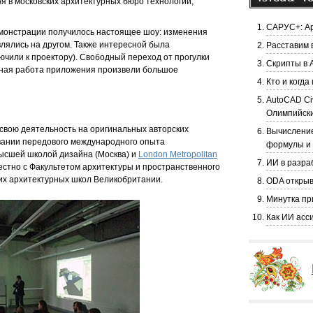
 в московских архитектурных бюро технологии,
САРУС+: Ар
демонстрации получилось настоящее шоу: изменения
влялись на другом. Также интересной была
Расставим в
чили к проектору). Свободный переход от прогулки
Скрипты в 
вная работа приложения произвели большое
Кто и когд
AutoCAD Ci
Олимпийски
свою деятельность на оригинальных авторских
Вычисление
вании передового международного опыта
формулы и
высшей школой дизайна (Москва) и
London Metropolitan
ИИ в разра
стно с Факультетом архитектуры и пространственного
чших архитектурных школ Великобритании.
ODA открыв
Минутка пр
Как ИИ асс