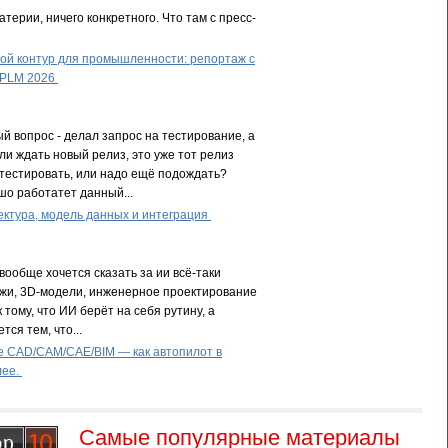
терии, ничего конкретного. Что там с пресс-
й контур для промышленности: репортаж с
 PLM 2026
й вопрос - делал запрос на тестирование, а
ли ждать новый релиз, это уже тот релиз
тестировать, или надо ещё подождать?
шо работатет данный...
ктура, модель данных и интеграция
вообще хочется сказать за ии всё-таки
жи, 3D-модели, инженерное проектирование
к тому, что ИИ берёт на себя рутину, а
тся тем, что...
е CAD/CAM/CAE/BIM — как автопилот в
лее.
Самые популярные материалы