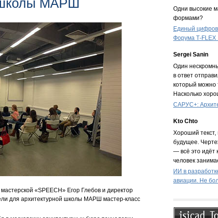
 школы МАРШ
Одни высокие ма
формами?
Единый цифрово
Форума T‑FLEX
Sergei Sanin
Один нескромны
в ответ отправи
который можно 
Насколько хоро
САРУС+: Архите
Kto Chto
Хороший текст, 
будущее. Черте
— всё это идёт 
человек занимае
ИИ в разработк
авиации. Не бо
ой мастерской «SPEECH» Егор Глебов и директор
ели для архитектурной школы МАРШ мастер-класс