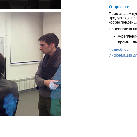
О проекте
Приглашаем пуб
продуктах, о п
корреспонденц
Проект isicad н
укреплени
промышлен
Подробнее
Информация дл