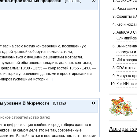
ктно-строительных процессах
САРУС+: Ар
[Новость
,
Расставим в
Скрипты в 
Кто и когд
AutoCAD Ci
Олимпийски
т вас на свою новую конференцию, посвященную
Вычисление
д одной крышей соберутся пользователи,
формулы и
ознакомиться с лучшими решениями в отрасли.
ИИ в разра
инужденной обстановке наладить деловые контакты,
ODA открыв
ограмма: 13:00 - 13:55 — сбор гостей 13:55 - 14:00 —
ые истории управления данными в проектировании и
Минутка пр
вендоров (успешные истории
[...]
Как ИИ асс
м уровнем BIM-зрелости
[Статья
,
анское строительство Sarex
, что цифровизация вообще и среда общих данных в
Авторы isi
ктов. На самом деле это не так, современные
звития. В этой статье я постараюсь показать, почему