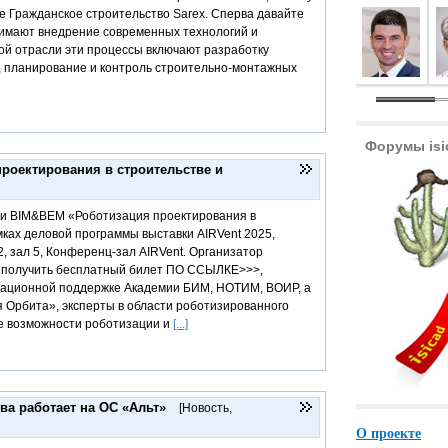
е Гражданское строительство Sarex. Сперва давайте
нимают внедрение современных технологий и
ой отрасли эти процессы включают разработку
 планирование и контроль строительно-монтажных
Форумы isi
роектирования в строительстве и
ии BIM&BEM «Роботизация проектирования в
мках деловой программы выставки АIRVent 2025,
2, зал 5, Конференц-зал АIRVent. Организатор
 получить бесплатный билет ПО ССЫЛКЕ>>>,
мационной поддержке Академии БИМ, НОТИМ, ВОИР, а
я Орбита», эксперты в области роботизированного
е возможности роботизации и
[...]
ва работает на ОС «Альт»
[Новость
,
О проекте