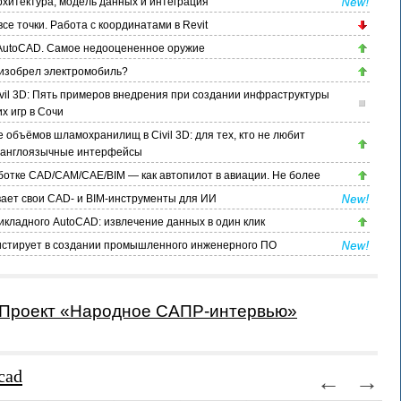
хитектура, модель данных и интеграция
се точки. Работа с координатами в Revit
AutoCAD. Самое недооцененное оружие
а изобрел электромобиль?
vil 3D: Пять примеров внедрения при создании инфраструктуры
х игр в Сочи
 объёмов шламохранилищ в Civil 3D: для тех, кто не любит
 англоязычные интерфейсы
ботке CAD/CAM/CAE/BIM — как автопилот в авиации. Не более
ает свои CAD- и BIM-инструменты для ИИ
икладного AutoCAD: извлечение данных в один клик
истирует в создании промышленного инженерного ПО
Проект «Народное САПР-интервью»
cad
←
→