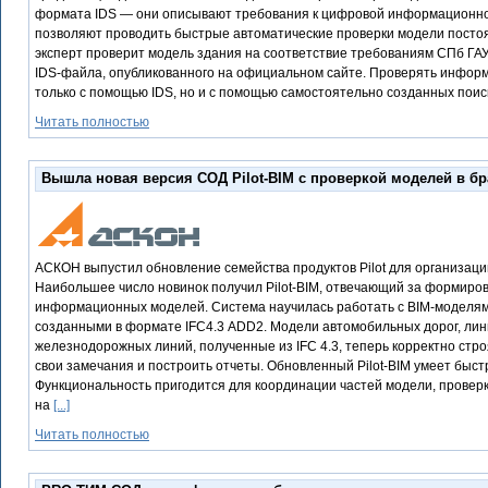
формата IDS — они описывают требования к цифровой информационной
позволяют проводить быстрые автоматические проверки модели постоя
эксперт проверит модель здания на соответствие требованиям СПб ГА
IDS-файла, опубликованного на официальном сайте. Проверять информ
только с помощью IDS, но и с помощью самостоятельно созданных пои
Читать полностью
Вышла новая версия СОД Pilot-BIM с проверкой моделей в бр
АСКОН выпустил обновление семейства продуктов Pilot для организац
Наибольшее число новинок получил Pilot-BIM, отвечающий за формиро
информационных моделей. Система научилась работать с BIM-моделям
созданными в формате IFC4.3 ADD2. Модели автомобильных дорог, лин
железнодорожных линий, полученные из IFC 4.3, теперь корректно стро
свои замечания и построить отчеты. Обновленный Pilot-BIM умеет быс
Функциональность пригодится для координации частей модели, провер
на
[...]
Читать полностью