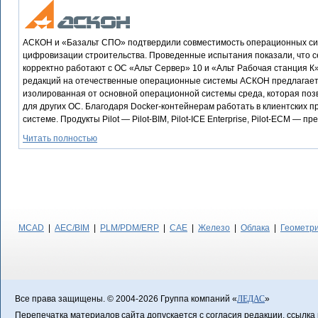
АСКОН и «Базальт СПО» подтвердили совместимость операционных сист
цифровизации строительства. Проведенные испытания показали, что с
корректно работают c ОС «Альт Сервер» 10 и «Альт Рабочая станция К»
редакций на отечественные операционные системы АСКОН предлагает 
изолированная от основной операционной системы среда, которая по
для других ОС. Благодаря Docker-контейнерам работать в клиентских 
системе. Продукты Pilot — Pilot-BIM, Pilot-ICE Enterprise, Pilot-ECM — 
Читать полностью
MCAD
|
AEC/BIM
|
PLM/PDM/ERP
|
CAE
|
Железо
|
Облака
|
Геометр
Все права защищены. © 2004-2026 Группа компаний «
ЛЕДАС
»
Перепечатка материалов сайта допускается с согласия редакции, ссылка н