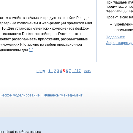
Приглашаем пуб
продуктах, о п
корреспонденц
Проект isicad н
ем семейства «Альт» и продуктов линейки Pilot для
ерверные компоненты и web-редакции продуктов Pilot
укреплени
 10. Для установки клиентских компонентов desktop-
промышлен
технологию Docker-контейнеров. Docker — это
Подробнее
зволяет разворачивать приложения, разработанные
Информация дл
приложениях Pilot можно на любой операционной
предназначены для
[...]
пред
1...
2
3
4
5
6
7
...317
след
ическое моделирование
|
Финансы/Менеджмент
а isicad.ru обязательна.