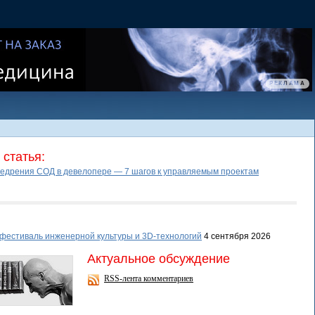
статья:
едрения СОД в девелопере — 7 шагов к управляемым проектам
фестиваль инженерной культуры и 3D-технологий
4 сентября 2026
Актуальное обсуждение
RSS-лента комментариев