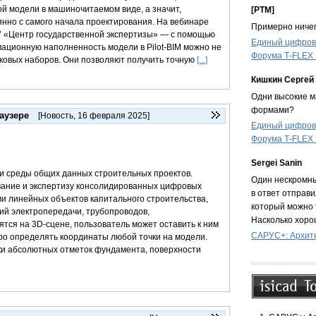
 модели в машиночитаемом виде, а значит,
[PTM]
нно с самого начала проектирования. На вебинаре
Примерно ничег
У «Центр государственной экспертизы» — с помощью
Единый цифрово
ационную наполненность модели в Pilot-BIM можно не
Форума T‑FLEX
сковых наборов. Они позволяют получить точную
[...]
Кишкин Сергей
Одни высокие ма
формами?
аузере
[Новость
,
16 февраля 2025]
Единый цифрово
Форума T‑FLEX
Sergei Sanin
ии среды общих данных строительных проектов.
Один нескромны
вание и экспертизу консолидированных цифровых
в ответ отправи
и линейных объектов капитального строительства,
который можно 
ий электропередачи, трубопроводов,
Насколько хоро
ятся на 3D-сцене, пользователь может оставить к ним
САРУС+: Архите
тро определять координаты любой точки на модели.
ки абсолютных отметок фундамента, поверхности