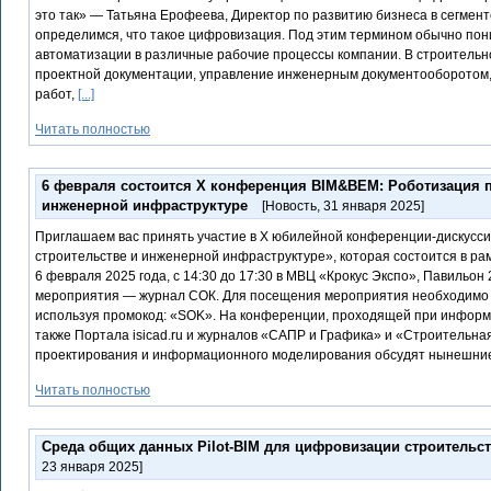
это так» — Татьяна Ерофеева, Директор по развитию бизнеса в сегмент
определимся, что такое цифровизация. Под этим термином обычно по
автоматизации в различные рабочие процессы компании. В строительн
проектной документации, управление инженерным документооборотом,
работ,
[...]
Читать полностью
6 февраля состоится X конференция BIM&BEM: Роботизация п
инженерной инфраструктуре
[Новость
,
31 января 2025]
Приглашаем вас принять участие в X юбилейной конференции-дискусс
строительстве и инженерной инфраструктуре», которая состоится в ра
6 февраля 2025 года, с 14:30 до 17:30 в МВЦ «Крокус Экспо», Павильон 
мероприятия — журнал СОК. Для посещения мероприятия необходимо
используя промокод: «SOK». На конференции, проходящей при инфор
также Портала isicad.ru и журналов «САПР и Графика» и «Строительна
проектирования и информационного моделирования обсудят нынешни
Читать полностью
Среда общих данных Pilot-BIM для цифровизации строительст
23 января 2025]