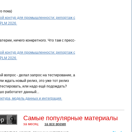
о пока)
й контур для промышленности: репортаж с
 PLM 2026
терии, ничего конкретного. Что там с пресс-
й контур для промышленности: репортаж с
 PLM 2026
й вопрос - делал запрос на тестирование, а
ли ждать новый релиз, это уже тот релиз
тестировать, или надо ещё подождать?
шо работатет данный...
ктура, модель данных и интеграция
Самые популярные материалы
за месяц
за все время