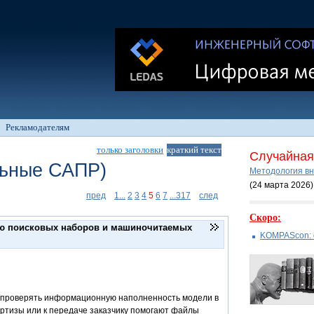
Рекламодателям
только заголовки
краткий текст
Случайная 
льные САПР)
Методология вн
(24 марта 2026
)
пред
1...
2
3
4
5
6
7
...317
след
Скоро:
ю поисковых наборов и машиночитаемых
KOMPAScon: 
и проверять информационную наполненность модели в
ертизы или к передаче заказчику помогают файлы