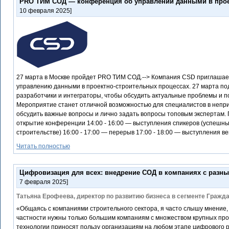
PRO ТИМ СОД — конференция об управлении данными в прое
10 февраля 2025]
27 марта в Москве пройдет PRO ТИМ СОД.--> Компания CSD приглашае
управлению данными в проектно-строительных процессах. 27 марта по
разработчики и интеграторы, чтобы обсудить актуальные проблемы и п
Мероприятие станет отличной возможностью для специалистов в непр
обсудить важные вопросы и лично задать вопросы топовым экспертам. Пр
открытие конференции 14:00 - 16:00 — выступления спикеров (успешн
строительстве) 16:00 - 17:00 — перерыв 17:00 - 18:00 — выступления 
Читать полностью
Цифровизация для всех: внедрение СОД в компаниях с разны
7 февраля 2025]
Татьяна Ерофеева, директор по развитию бизнеса в сегменте Гражд
«Общаясь с компаниями строительного сектора, я часто слышу мнение
частности нужны только большим компаниям с множеством крупных прое
технологии приносят пользу организациям на любом этапе цифрового ра