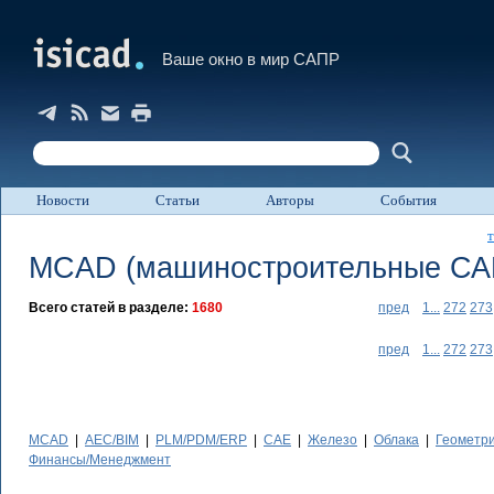
Ваше окно в мир САПР
Новости
Статьи
Авторы
События
т
MCAD
(машиностроительные СА
Всего статей в разделе:
1680
пред
1...
272
273
пред
1...
272
273
MCAD
|
AEC/BIM
|
PLM/PDM/ERP
|
CAE
|
Железо
|
Облака
|
Геометр
Финансы/Менеджмент