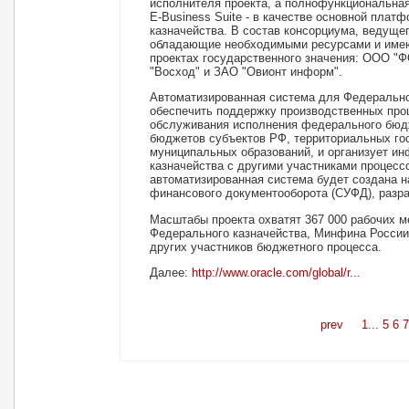
исполнителя проекта, а полнофункциональная
E-Business Suite - в качестве основной пла
казначейства. В состав консорциума, ведущег
обладающие необходимыми ресурсами и имею
проектах государственного значения: ООО "Ф
"Восход" и ЗАО "Овионт информ".
Автоматизированная система для Федерально
обеспечить поддержку производственных проц
обслуживания исполнения федерального бюд
бюджетов субъектов РФ, территориальных г
муниципальных образований, и организует и
казначейства с другими участниками процесс
автоматизированная система будет создана на
финансового документооборота (СУФД), разра
Масштабы проекта охватят 367 000 рабочих м
Федерального казначейства, Минфина России,
других участников бюджетного процесса.
Далее:
http://www.oracle.com/global/r...
prev
1...
5
6
7