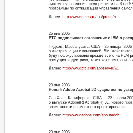
системы управления предприятием на базе SS
программы по оптимизации управления самол
Далее:
http://www.gmcs.ru/rus/press/n...
25 янв 2006
PTC подписывает соглашение с IBM о расп
Нидхэм, Массачусетс, США – 25 января 2006 
о дистрибьюции с компанией IBM, действител
будут сфокусированы прежде всего на PLM ры
растущих индустриях, таких как электроника 
Далее:
http://www.ptc.com/appserver/w...
23 янв 2006
Новый Adobe Acrobat 3D существенно уско
Сан Хосе, Калифорния, США — 23 января 2006
о выпуске Adobe(R) Acrobat(R) 3D, нового пр
возможности совместного проектирования.
Далее:
http://www.adobe.com/aboutadob...
20 янв 2006