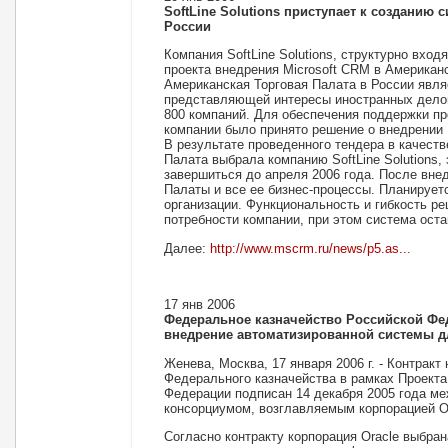
SoftLine Solutions приступает к созданию
России
Компания SoftLine Solutions, структурно вход
проекта внедрения Microsoft CRM в Американс
Американская Торговая Палата в России явля
представляющей интересы иностранных делов
800 компаний. Для обеспечения поддержки пр
компании было принято решение о внедрении 
В результате проведенного тендера в качест
Палата выбрала компанию SoftLine Solutions, 
завершиться до апреля 2006 года. После вне
Палаты и все ее бизнес-процессы. Планирует
организации. Функциональность и гибкость 
потребности компании, при этом система оста
Далее:
http://www.mscrm.ru/news/p5.as...
17 янв 2006
Федеральное казначейство Российской Феде
внедрение автоматизированной системы д
Женева, Москва, 17 января 2006 г. - Контрак
Федерального казначейства в рамках Проекта
Федерации подписан 14 декабря 2005 года м
консорциумом, возглавляемым корпорацией Or
Согласно контракту корпорация Oracle выбран