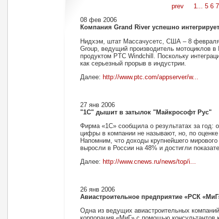
prev
1...
5
6
7
08 фев 2006
Компания Grand River успешно интегрирует
Нидхэм, штат Массачусетс, США – 8 февраля 
Group, ведущий производитель мотоциклов в 
продуктом PTC Windchill. Поскольку интеграц
как серьезный прорыв в индустрии.
Далее:
http://www.ptc.com/appserver/w...
27 янв 2006
"1С" дышит в затылок "Майкрософт Рус"
Фирма «1С» сообщила о результатах за год: 
цифры в компании не называют, но, по оценке
Напомним, что доходы крупнейшего мирового 
выросли в России на 48% и достигли показат
Далее:
http://www.cnews.ru/news/top/i...
26 янв 2006
Авиастроительное предприятие «РСК «МиГ»
Одна из ведущих авиастроительных компаний
корпорация «МиГ» с помощью консультантов