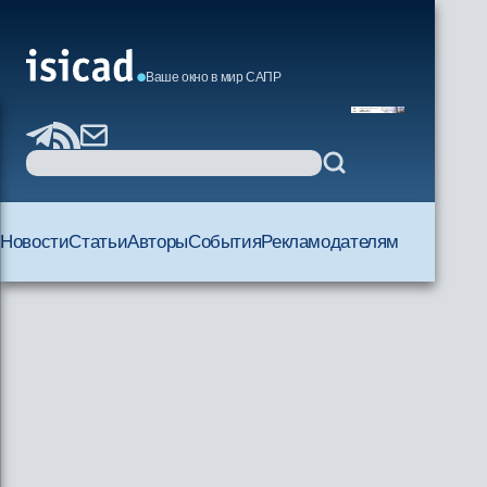
Ваше окно в мир САПР
Новости
Статьи
Авторы
События
Рекламодателям