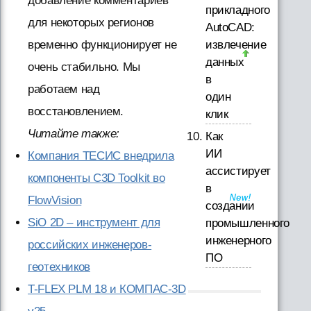
добавление комментариев
прикладного
для некоторых регионов
AutoCAD:
временно функционирует не
извлечение
данных
очень стабильно. Мы
в
работаем над
один
восстановлением.
клик
Читайте также:
Как
ИИ
Компания ТЕСИС внедрила
ассистирует
компоненты C3D Toolkit во
в
FlowVision
создании
SiO 2D – инструмент для
промышленного
инженерного
российских инженеров-
ПО
геотехников
T-FLEX PLM 18 и КОМПАС-3D