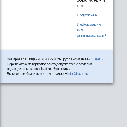
областях PLM и
ERP...
Подробнее
Информация
для
рекламодателей
Все права защищены. © 2004-2026 Группа компаний
«ЛЕДАС»
Перепечатка материалов сайта допускается с согласия
редакции, ссылка на isicad.ru обязательна.
Вы можете обратиться к нам по адресу
info@isicad.ru
.