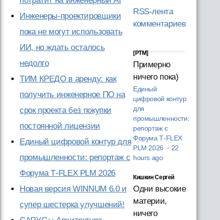
потратит на инженерный AI
RSS-лента
Инженеры-проектировщики
комментариев
пока не могут использовать
ИИ, но ждать осталось
[PTM]
недолго
Примерно
ничего пока)
ТИМ КРЕДО в аренду: как
Единый
получить инженерное ПО на
цифровой контур
для
срок проекта без покупки
промышленности:
постоянной лицензии
репортаж с
Форума T‑FLEX
Единый цифровой контур для
PLM 2026
·
22
промышленности: репортаж с
hours ago
Форума T‑FLEX PLM 2026
Кишкин Сергей
Одни высокие
Новая версия WINNUM 6.0 и
материи,
супер шестерка улучшений!
ничего