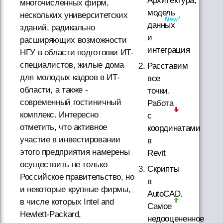
Архитектура,
многочисленных фирм,
модель
нескольких университетских
данных
зданий, радикально
и
расширяющих возможности
интеграция
НГУ в области подготовки ИТ-
специалистов, жилые дома
Расставим
для молодых кадров в ИТ-
все
области, а также -
точки.
современный гостиничный
Работа
комплекс. Интересно
с
отметить, что активное
координатами
участие в инвестировании
в
этого предприятия намерены
Revit
осуществить не только
Скрипты
Российское правительство, но
в
и некоторые крупные фирмы,
AutoCAD.
в числе которых Intel and
Самое
Hewlett-Packard,
недооцененное