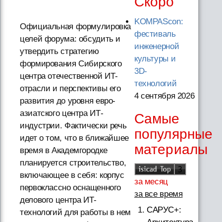
Скоро
KOMPAScon:
Официальная формулировка
фестиваль
целей форума: обсудить и
инженерной
утвердить стратегию
культуры и
формирования Сибирского
3D-
центра отечественной ИТ-
технологий
отрасли и перспективы его
4 сентября 2026
развития до уровня евро-
азиатского центра ИТ-
Самые
индустрии. Фактически речь
популярные
идет о том, что в ближайшее
материалы
время в Академгородке
планируется строительство,
включающее в себя: корпус
за месяц
первоклассно оснащенного
за все время
делового центра ИТ-
САРУС+:
технологий для работы в нем