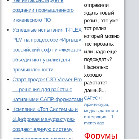
Как ИИ ассистирует в
отправили
создании промышленного
ждать новый
инженерного ПО
релиз, это уже
тот релиз
Успешные испытания T-FLEX
который можно
PLM на процессоре «Иртыш»:
тестировать,
российский софт и «железо»
или надо ещё
подождать?
объединяют усилия для
Насколько
промышленности
хорошо
Старт продаж C3D Viewer Pro
работатет
— решения для работы с
данный...
САРУС+:
нативными САПР-форматами
Архитектура,
Компании «Топ Системы» и
модель данных и
интеграция
·
1
«Цифровая мануфактура»
month ago
создают единую систему
Форумы