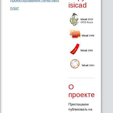
проектирования печатных
isicad
плат
О
проекте
Приглашаем
публиковать на