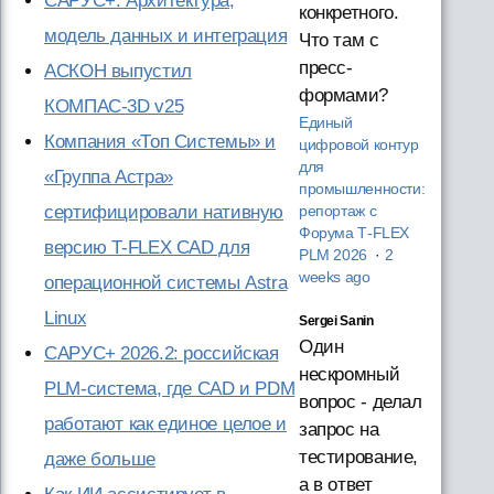
САРУС+: Архитектура,
конкретного.
модель данных и интеграция
Что там с
пресс-
АСКОН выпустил
формами?
КОМПАС-3D v25
Единый
Компания «Топ Системы» и
цифровой контур
для
«Группа Астра»
промышленности:
сертифицировали нативную
репортаж с
Форума T‑FLEX
версию T-FLEX CAD для
PLM 2026
·
2
weeks ago
операционной системы Astra
Linux
Sergei Sanin
Один
САРУС+ 2026.2: российская
нескромный
PLM-система, где CAD и PDM
вопрос - делал
работают как единое целое и
запрос на
тестирование,
даже больше
а в ответ