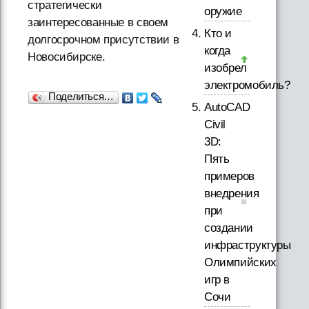
стратегически
оружие
заинтересованные в своем
Кто и
долгосрочном присутствии в
когда
Новосибирске.
изобрел
электромобиль?
Поделиться…
AutoCAD
Civil
3D:
Пять
примеров
внедрения
при
создании
инфраструктуры
Олимпийских
игр в
Сочи