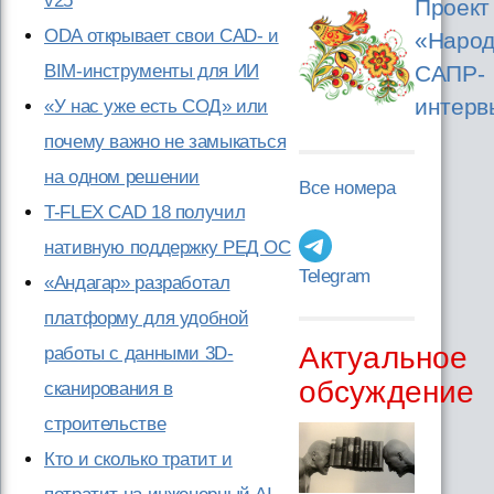
v25
Проект
ODA открывает свои CAD- и
«Народ
BIM-инструменты для ИИ
САПР-
интерв
«У нас уже есть СОД» или
почему важно не замыкаться
на одном решении
Все номера
T-FLEX CAD 18 получил
нативную поддержку РЕД ОС
Telegram
«Андагар» разработал
платформу для удобной
Актуальное
работы с данными 3D-
обсуждение
сканирования в
строительстве
Кто и сколько тратит и