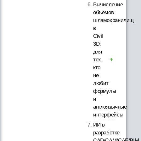
Вычисление
объёмов
шламохранилищ
в
Civil
3D:
для
тех,
кто
не
любит
формулы
и
англоязычные
интерфейсы
ИИ в
разработке
CAD/CAM/CAE/BIM