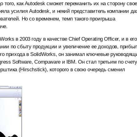
 того, как Autodesk сможет переманить их на сторону свое
удняла усилия Autodesk, и некий представитель компании д
ователей. Но со временем, темп такого проигрыша
че.
rks в 2003 году в качестве Chief Operating Officer, и в его
нии по сбыту продукции и увеличение ее доходов, прибыл
его прихода в SolidWorks, он занимал ключевые руководящ
gress Software, Compuware и IBM. Он стал третьим по счет
рштика (Hirschstick), которого в свою очередь сменил