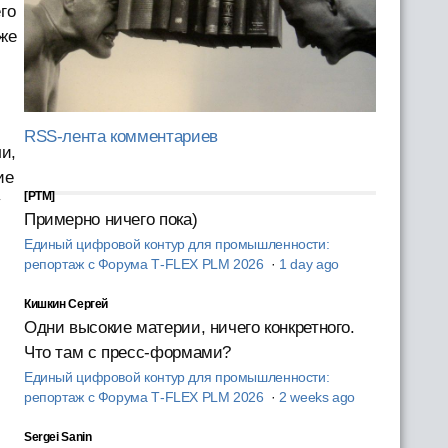
го
аже
RSS-лента комментариев
и,
ие
[PTM]
у
Примерно ничего пока)
Единый цифровой контур для промышленности:
репортаж с Форума T‑FLEX PLM 2026
·
1 day ago
Кишкин Сергей
Одни высокие материи, ничего конкретного.
Что там с пресс-формами?
Единый цифровой контур для промышленности:
репортаж с Форума T‑FLEX PLM 2026
·
2 weeks ago
Sergei Sanin