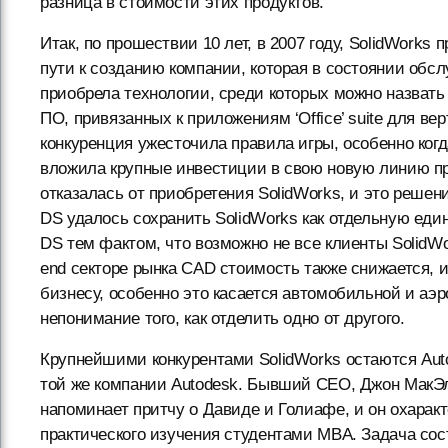
разница в стоимости этих продуктов.
Итак, по прошествии 10 лет, в 2007 году, SolidWork
пути к созданию компании, которая в состоянии обс
приобрела технологии, среди которых можно назвать
ПО, привязанных к приложениям ‘Office’ suite для в
конкуренция ужесточила правила игры, особенно когд
вложила крупные инвестиции в свою новую линию прод
отказалась от приобретения SolidWorks, и это решен
DS удалось сохранить SolidWorks как отдельную еди
DS тем фактом, что возможно не все клиенты SolidWo
end секторе рынка CAD стоимость также снижается, 
бизнесу, особенно это касается автомобильной и аэр
непонимание того, как отделить одно от другого.
Крупнейшими конкурентами SolidWorks остаются Auto
той же компании Autodesk. Бывший CEO, Джон МакЭл
напоминает притчу о Давиде и Голиафе, и он охарак
практического изучения студентами MBA. Задача сос