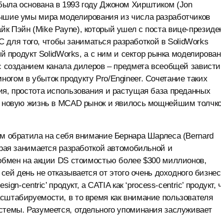
 была основана в 1993 году Джоном Хирштиком (Jon
лучшие умы мира моделирования из числа разработчиков
айк Пэйн (Mike Payne), который ушел с поста вице-президе
для того, чтобы заниматься разработкой в SolidWorks
ый продукт SolidWorks, а с ним и сектор рынка моделирова
 с созданием канала дилеров – предмета всеобщей зависти
огом в убыток продукту Pro/Engineer. Сочетание таких
ия, простота использования и растущая база преданных
ло новую жизнь в MCAD рынок и явилось мощнейшим толчк
ям обратила на себя внимание Бернара Шарлеса (Bernard
орая занимается разработкой автомобильной и
 обмен на акции DS стоимостью более $300 миллионов,
 сей день не отказывается от этого очень доходного бизнес
gn-centric’ продукт, а CATIA как ‘process-centric’ продукт, 
сштабируемости, в то время как внимание пользователя
стемы. Разумеется, отдельного упоминания заслуживает