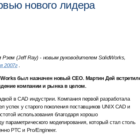
рвью нового лидера
эем (Jeff Ray) - новым руководителем SolidWorks,
я 2007г
.
idWorks был назначен новый CEO. Мартин Дей встретил
идение компании и рынка в целом.
гадкой в CAD индустрии. Компания первой разработала
мел успех у старого поколения поставщиков UNIX CAD и
остотой использования благодаря хорошо
у параметрического моделирования, который стал столь
нно PTC и Pro/Engineer.