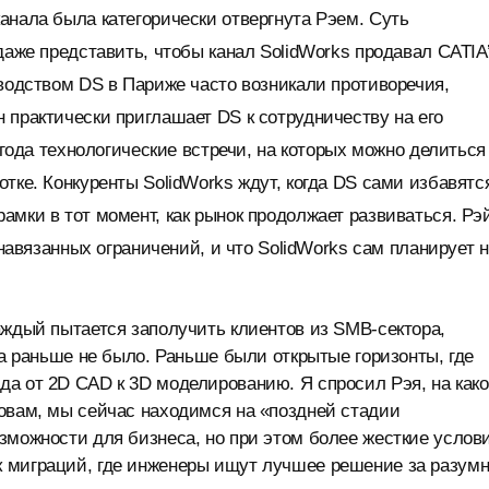
анала была категорически отвергнута Рэем. Суть
даже представить, чтобы канал SolidWorks продавал CATIA’
оводством DS в Париже часто возникали противоречия,
 практически приглашает DS к сотрудничеству на его
 года технологические встречи, на которых можно делиться
тке. Конкуренты SolidWorks ждут, когда DS сами избавятс
амки в тот момент, как рынок продолжает развиваться. Рэ
 навязанных ограничений, и что SolidWorks сам планирует 
аждый пытается заполучить клиентов из SMB-сектора,
да раньше не было. Раньше были открытые горизонты, где
а от 2D CAD к 3D моделированию. Я спросил Рэя, на как
овам, мы сейчас находимся на «поздней стадии
зможности для бизнеса, но при этом более жесткие услови
к миграций, где инженеры ищут лучшее решение за разум