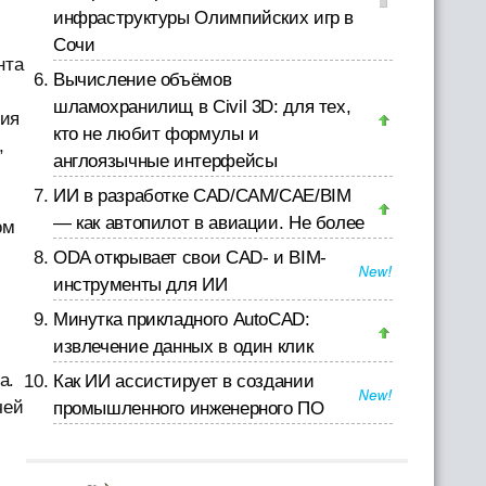
инфраструктуры Олимпийских игр в
Сочи
нта
Вычисление объёмов
шламохранилищ в Civil 3D: для тех,
ния
кто не любит формулы и
,
англоязычные интерфейсы
ИИ в разработке CAD/CAM/CAE/BIM
— как автопилот в авиации. Не более
ом
ODA открывает свои CAD- и BIM-
инструменты для ИИ
Минутка прикладного AutoCAD:
извлечение данных в один клик
а.
Как ИИ ассистирует в создании
чей
промышленного инженерного ПО