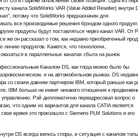
я от DS в Париже объяснений своей позиции. Одна из пер
сту канала SolidWorks VAR (Value Added Reseller) внутри 
ал”, потому что SolidWorks предназначен для
чивать все производимые решения брэндом одного продукт
другие продукты будут поставляться через канал VAR. От 
се же он рассказал о том, как недавно приобретенный прод
 линию продуктов. Кажется, что технологии,
оказаться в параллельных каналах сбыта на рынок.
рофессиональным Каналом DS, как тогда можно было бы
а аэрокосмическом, и на автомобильном рынках. DS недавн
ра со своим давним партнером IBM, который раньше как р
те, IBM больше не имеет никакого отношения к продвиже
AR управлению. Рэй дипломатично переадресовал вопрос о
гаю, что одним из вариантов для канала CATIA является
в свое время это произошло с Siemens PLM Solutions и его
утри DS всегда велись споры, и ситуация с каналом толь