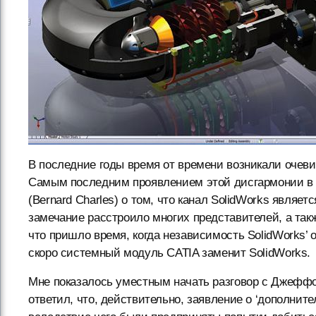
В последние годы время от времени возникали очеви
Самым последним проявлением этой дисгармонии в 
(Bernard Charles) о том, что канал SolidWorks являе
замечание расстроило многих представителей, а такж
что пришло время, когда независимость SolidWorks’ 
скоро системный модуль CATIA заменит SolidWorks.
Мне показалось уместным начать разговор с Джеффом
ответил, что, действительно, заявление о ‘дополнит