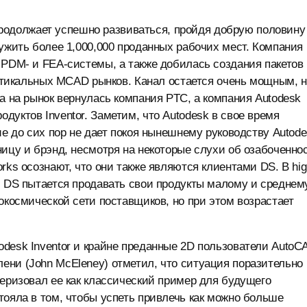
s продолжает успешно развиваться, пройдя добрую половину
лужить более 1,000,000 проданных рабочих мест. Компания
 PDM- и FEA-системы, а также добилась создания пакетов
ертикальных MCAD рынков. Канал остается очень мощным, 
а на рынок вернулась компания PTC, а компания Autodesk
уктов Inventor. Заметим, что Autodesk в свое время
ие до сих пор не дает покоя нынешнему руководству Autode
ницу и брэнд, несмотря на некоторые слухи об озабоченно
rks осознают, что они также являются клиентами DS. В hig
и DS пытается продавать свои продукты малому и среднем
окосмической сети поставщиков, но при этом возрастает
desk Inventor и крайне преданные 2D пользователи AutoC
ени (John McEleney) отметил, что ситуация поразительно
теризовал ее как классический пример для будущего
тояла в том, чтобы успеть привлечь как можно больше