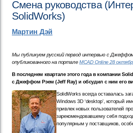
Смена руководства (Инте
SolidWorks)
Мартин Дэй
Мы публикуем русский первод интервью с Джеффом Р
опубликованного на портале
MCAD Online 28 октябр
В последнем квартале этого года в компании Sol
с Джеффом Рэем (Jeff Ray) и обсудил с ним его в
SolidWorks всегда оставалась за
Windows 3D ‘desktop’, который и
привлек новых пользователей пр
зарекомендовавшему себя подход
популярным у поставщиков, особе