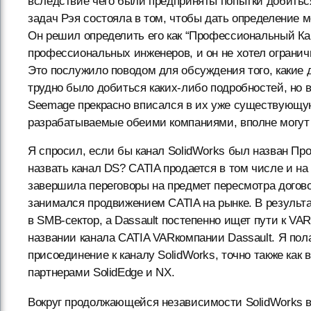
вследствие чего были предприняты попытки добитьс
задач Рэя состояла в том, чтобы дать определение ме
Он решил определить его как “Профессиональный Кан
профессиональных инженеров, и он не хотел ограни
Это послужило поводом для обсуждения того, какие 
трудно было добиться каких-либо подробностей, но в
Seemage прекрасно вписался в их уже существующую
разрабатываемые обеими компаниями, вполне могут 
Я спросил, если бы канал SolidWorks был назван П
назвать канал DS? CATIA продается в том числе и н
завершила переговоры на предмет пересмотра догово
занимался продвижением CATIA на рынке. В результа
в SMB-сектор, а Dassault постепенно ищет пути к V
названии канала CATIA VARкомпании Dassault. Я пола
присоединение к каналу SolidWorks, точно также как 
партнерами SolidEdge и NX.
Вокруг продолжающейся независимости SolidWorks вн