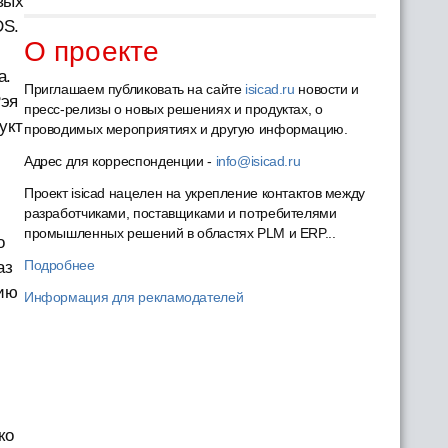
вых
DS.
О проекте
а.
Приглашаем публиковать на сайте
isicad.ru
новости и
Рэя
пресс-релизы о новых решениях и продуктах, о
укт
проводимых мероприятиях и другую информацию.
Адрес для корреспонденции -
info@isicad.ru
Проект isicad нацелен на укрепление контактов между
разработчиками, поставщиками и потребителями
промышленных решений в областях PLM и ERP...
о
Подробнее
аз
нию
Информация для рекламодателей
ко