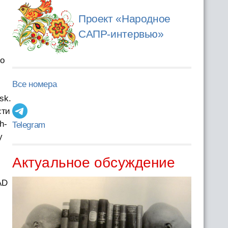
Проект «Народное
САПР-интервью»
но
Все номера
sk.
сти
h-
Telegram
у
Актуальное обсуждение
AD