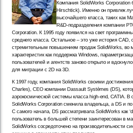
Компания SolidWorks Corporation
Hirschtick). Именно он привлек 
высочайшего класса, таких как М
R&D-подразделения компании PTC 
Corporation. К 1995 году появился на свет программн
среднего класса. Остальное – это уже история CAD,
стремительным повышением продаж SolidWorks, во мн
характеристик как поддержка Windows, параметризац
пользователей и агентств заново открыло и вдохну
для миграции с 2D на 3D.
К 1997 году, компания SolidWorks своими достижени
Charles), CEO компании Dassault Systèmes (DS), кот
аэрокосмической системы класса high-end, CATIA. В
SolidWorks Corporation сменила владельца, а DS и по
С самого начала, DS рассматривала SolidWorks как ‘desi
пользователь в большей степени заинтересован в ма
SolidWorks сосредоточено на производительности си