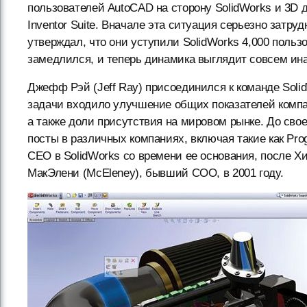
пользователей AutoCAD на сторону SolidWorks и 3D до
Inventor Suite. Вначале эта ситуация серьезно затр
утверждал, что они уступили SolidWorks 4,000 польз
замедлился, и теперь динамика выглядит совсем ина
Джефф Рэй (Jeff Ray) присоединился к команде SolidWo
задачи входило улучшение общих показателей компа
а также доли присутствия на мировом рынке. До сво
посты в различных компаниях, включая такие как Pro
CEO в SolidWorks со времени ее основания, после Хи
МакЭлени (McEleney), бывший COO, в 2001 году.