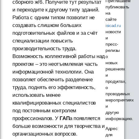
Приглашаем
сборного ж/б. Получите тут результат
публиковать
и переходите к другому типу зданий.
на
Работа с одним типом позволит не
сайте
создавать слишком больших
isicad.ru
новости
подготовительных файлов и за счёт
и
специализации повысить
пресс-
производительность труда.
релизы
Возможность коллективной работы над
о
новых
проектом – это неотъемлемая часть
решениях
информационной технологии. Она
и
позволяет обеспечить разделение
продуктах,
труда, поднять его эффективность,
о
проводимых
использовать менее
мероприятиях
квалифицированных специалистов
и
под постоянным контролем
другую
профессионалов. У
ГАП
а появляется
информацию.
больше возможности для творчества и
Адрес
организационных вопросов.
для