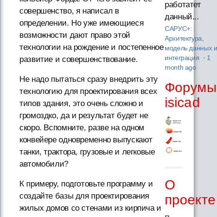
работатет
совершенство, я написал в
данный...
определении. Но уже имеющиеся
САРУС+:
возможности дают право этой
Архитектура,
технологии на рождение и постепенное
модель данных 
интеграция
·
1
развитие и совершенствование.
month ago
Не надо пытаться сразу внедрить эту
Форумы
технологию для проектирования всех
isicad
типов здания, это очень сложно и
громоздко, да и результат будет не
скоро. Вспомните, разве на одном
конвейере одновременно выпускают
танки, трактора, грузовые и легковые
автомобили?
О
К примеру, подготовьте программу и
создайте базы для проектирования
проекте
жилых домов со стенами из кирпича и