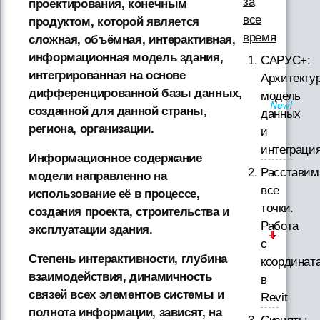
за
проектирования, конечным
все
продуктом, которой является
время
сложная, объёмная, интерактивная,
информационная модель здания,
САРУС+:
интегрированная на основе
Архитектур
дифференцированной базы данных,
модель
созданной для данной страны,
данных
региона, организации.
и
интеграци
Информационное содержание
Расставим
модели направленно на
все
использование её в процессе,
точки.
создания проекта, строительства и
Работа
эксплуатации здания.
с
Степень интерактивности, глубина
координат
взаимодействия, динамичность
в
связей всех элементов системы и
Revit
полнота информации, зависят, на