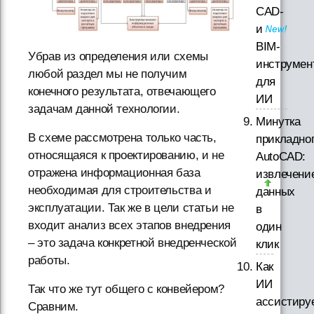
CAD-
и
BIM-
Убрав из определения или схемы
инструмен
любой раздел мы не получим
для
конечного результата, отвечающего
ИИ
задачам данной технологии.
Минутка
В схеме рассмотрена только часть,
прикладно
относящаяся к проектированию, и не
AutoCAD:
отражена информационная база
извлечени
необходимая для строительства и
данных
эксплуатации. Так же в цели статьи не
в
входит анализ всех этапов внедрения
один
– это задача конкретной внедренческой
клик
работы.
Как
ИИ
Так что же тут общего с конвейером?
ассистиру
Сравним.