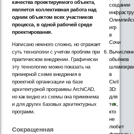
качества проектируемого объекта,
создании
является коллективная работа над
инфрастру
одним объектом всех участников
Олимпийс
процесса, в одной рабочей среде
игр
проектирования.
в
Сочи
Написано немного сложно, но отражает
Вычислен
суть технологии с учетом проблем при
объёмов
практическом внедрении. Графически
шламохра
эту технологию можно показать на
в
примерной схеме внедрения в
Civil
проектной организации на базе
3D:
архитектурной программы АrchiCAD,
для
но как видно из схемы она применима
тех,
и для других базовых архитектурных
кто
программ.
не
любит
Сокращенная