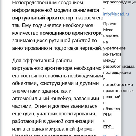
корреспонденци
Непосредственным созданием
-
информационной модели занимается
info@isicad.ru
виртуальный архитектор
, назовем его
Проект
так. Ему подчиняется необходимое
isicad
количество
помощников архитектора
,
нацелен
занимающихся рутинной работой по
на
аннотированию и подготовке чертежей.
укрепление
контактов
Для эффективной работы
между
разработчиками,
виртуального архитектора необходимо
поставщиками
его постоянно снабжать необходимыми
и
объектами, конструкциями и другими
потребителями
элементами здания, как и
промышленных
решений
автомобильный конвейер, запасными
в
частями. Этим и должен заниматься
областях
ещё один, участник проектирования,
PLM
работающий в данной организации
и
ERP...
или в специализированной фирме.