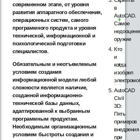
Скрипты
современном этапе, от уровня
в
развития аппаратного обеспечения,
AutoCAD.
операционных систем, самого
Самое
программного продукта и уровня
недооцене
технической, информационной и
оружие
психологической подготовки
Кто
специалистов.
и
Обязательным и неотъемлемым
когда
условием создания
изобрел
информационной модели любой
электромо
сложности является наличие,
AutoCAD
созданной информационно-
Civil
технической базы данных,
3D:
адаптированной к выбранным
Пять
программным продуктам.
примеров
Необходимым организационным
внедрения
условием быстроты создания и
при