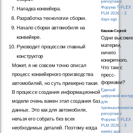
репортаж с
Форума T‑FLEX
Наладка конвейера.
PLM 2026
·
3
Разработка технологии сборки.
days ago
Начало сборки автомобиля на
Кишкин Сергей
конвейере.
Одни высокие
материи,
Руководит процессом главный
ничего
конструктор
конкретного.
Может, я не совсем точно описал
Что там с
процесс конвейерного производства
пресс-
формами?
автомобилей, но суть примерно такая.
Единый
В процессе создания информационной
цифровой конту
модели очень важен этап создания баз
для
промышленности
данных. Это как для автомобиля,
репортаж с
нельзя его собрать без всех
Форума T‑FLEX
PLM 2026
·
3
необходимых деталей. Поэтому когда
weeks ago