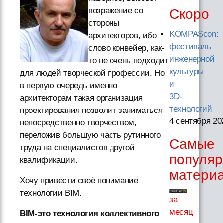
возражение со
Скоро
стороны
KOMPAScon:
архитекторов, ибо
фестиваль
слово конвейер, как-
инженерной
то не очень подходит
культуры
для людей творческой профессии. Но
и
в первую очередь именно
3D-
архитекторам такая организация
технологий
проектирования позволит заниматься
4 сентября 20
непосредственно творчеством,
переложив большую часть рутинного
Самые
труда на специалистов другой
популя
квалификации.
матери
Хочу привести своё понимание
технологии BIM.
за
месяц
BIМ-это технология коллективного