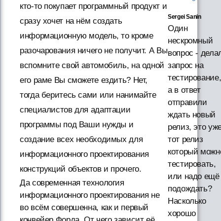
кто-то покупает программный продукт и
Sergei Sanin
сразу хочет на нём создать
Один
информационную модель, то кроме
нескромный
разочарования ничего не получит. А Вы
вопрос - дела
вспомните свой автомобиль, на одной
запрос на
тестирование
его раме Вы сможете ездить? Нет,
а в ответ
тогда беритесь сами или нанимайте
отправили
специалистов для адаптации
ждать новый
программы под Ваши нужды и
релиз, это уж
создание всех необходимых для
тот релиз
который можн
информационного проектирования
тестировать,
конструкций объектов и прочего.
или надо ещё
Да современная технология
подождать?
информационного проектирования не
Насколько
во всём совершенна, как и первый
хорошо
конвейер Форда. От чего зависит её