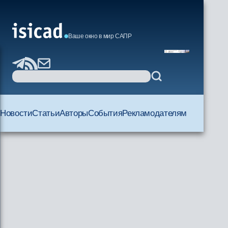
Ваше окно в мир САПР
Новости
Статьи
Авторы
События
Рекламодателям