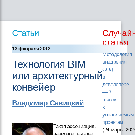
Статьи
Случай
статья
13 февраля 2012
Методология
Технология BIM
внедрения
СОД
или архитектурный
в
конвейер
девелопере
— 7
шагов
Владимир Савицкий
к
управляемым
проектам
Такая ассоциация,
(24 марта 202
наверное, вызовет