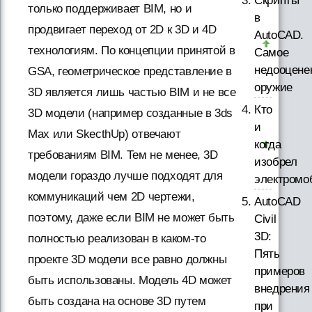
Скрипты
только поддерживает BIM, но и
в
продвигает переход от 2D к 3D и 4D
AutoCAD.
технологиям. По концепции принятой в
Самое
недооцене
GSA, геометрическое представление в
оружие
3D является лишь частью BIM и не все
Кто
3D модели (например созданные в 3ds
и
Max или SkecthUp) отвечают
когда
требованиям BIM. Тем не менее, 3D
изобрел
модели гораздо лучше подходят для
электромо
коммуникаций чем 2D чертежи,
AutoCAD
поэтому, даже если BIM не может быть
Civil
3D:
полностью реализован в каком-то
Пять
проекте 3D модели все равно должны
примеров
быть использованы. Модель 4D может
внедрения
быть создана на основе 3D путем
при