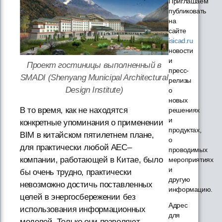
Приглашаем
публиковать
на
сайте
isicad.ru
новости
и
Проект гостиницы выполненный в
пресс-
SMADI (Shenyang Municipal Architectural
релизы
Design Institute)
о
новых
В то время, как не находятся
решениях
и
конкретные упоминания о применении
продуктах,
BIM в китайском пятилетнем плане,
о
для практически любой AEC–
проводимых
компании, работающей в Китае, было
мероприятиях
и
бы очень трудно, практически
другую
невозможно достичь поставленных
информацию.
целей в энергосбережении без
Адрес
использования информационных
для
моделей. Только они позволяют