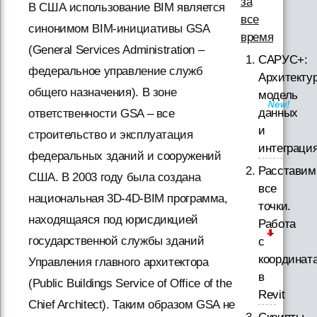
за
В США использование BIM является
все
синонимом BIM-инициативы GSA
время
(General Services Administration –
САРУС+:
федеральное управление служб
Архитектур
общего назначения). В зоне
модель
данных
ответственности GSA – все
и
строительство и эксплуатация
интеграци
федеральных зданий и сооружений
Расставим
США. В 2003 году была создана
все
национальная 3D-4D-BIM программа,
точки.
находящаяся под юрисдикцией
Работа
государственной службы зданий
с
координат
Управления главного архитектора
в
(Public Buildings Service of Office of the
Revit
Chief Architect). Таким образом GSA не