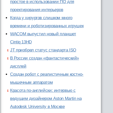
простое в использовании ПО для
проектирования интерьеров
Когда у хирургов слишком много
времени и роботизированных игрушек
WACOM выпустил новый планшет
Cintiq 13HD
JT приобрел статус стандарта ISO
В России создан «фантастический»
дисплей
Создан робот с реалистичным костно-
мышечным аппаратом
Красота по-английски: интервью с
ведущим дизайнером Aston Martin на
Autodesk University в Москве