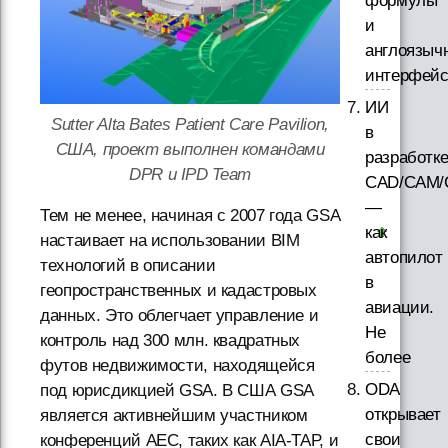
формулы
и
англоязыч
интерфей
ИИ
Sutter Alta Bates Patient Care Pavilion,
в
США, проект выполнен командами
разработк
DPR и IPD Team
CAD/CAM/
—
Тем не менее, начиная с 2007 года GSA
как
настаивает на использовании BIM
автопилот
технологий в описании
в
геопространственных и кадастровых
авиации.
данных. Это облегчает управление и
Не
контроль над 300 млн. квадратных
более
футов недвижимости, находящейся
ODA
под юрисдикцией GSA. В США GSA
открывает
является активнейшим участником
свои
конференций AEC, таких как AIA-TAP, и