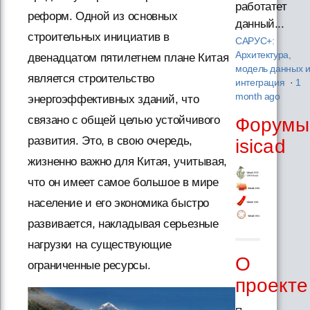
работатет
реформ. Одной из основных
данный...
строительных инициатив в
САРУС+:
Архитектура,
двенадцатом пятилетнем плане Китая
модель данных 
является строительство
интеграция
·
1
month ago
энергоэффективных зданий, что
связано с общей целью устойчивого
Форумы
развития. Это, в свою очередь,
isicad
жизненно важно для Китая, учитывая,
что он имеет самое большое в мире
население и его экономика быстро
развивается, накладывая серьезные
нагрузки на существующие
О
ограниченные ресурсы.
проекте