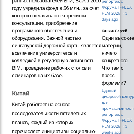
ранних пользователей BIM, BCA в 2010
репортаж с
Форума T‑FLEX
году учредила фонд в $6 млн., за счет
PLM 2026
·
3
которого оплачиваются тренинги,
days ago
консультации, приобретение
программного обеспечения и
Кишкин Сергей
оборудования. Важной частью
Одни высокие
сингапурской дорожной карты является
материи,
вовлечение университетов и
ничего
колледжей в регулярную активность
конкретного.
BIM, проведение рабочих столов и
Что там с
семинаров на их базе.
пресс-
формами?
Единый
Китай
цифровой конту
для
Китай работает на основе
промышленности
последовательности пятилетних
репортаж с
Форума T‑FLEX
планов, каждый из которых
PLM 2026
·
3
перечисляет инициативы социально-
weeks ago