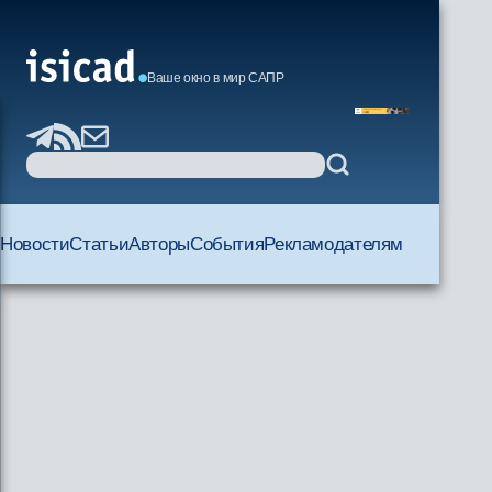
Ваше окно в мир САПР
Новости
Статьи
Авторы
События
Рекламодателям