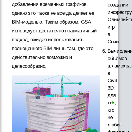
добавления временных графиков,
создании
инфрастру
однако это также не всегда делает ее
Олимпийс
BIM-моделью. Таким образом, GSA
игр
исповедует достаточно прагматичный
в
подход, ожидая использования
Сочи
полноценного BIM лишь там, где это
Вычислен
действительно возможно и
объёмов
шламохра
целесообразно.
в
Civil
3D:
для
тех,
кто
не
любит