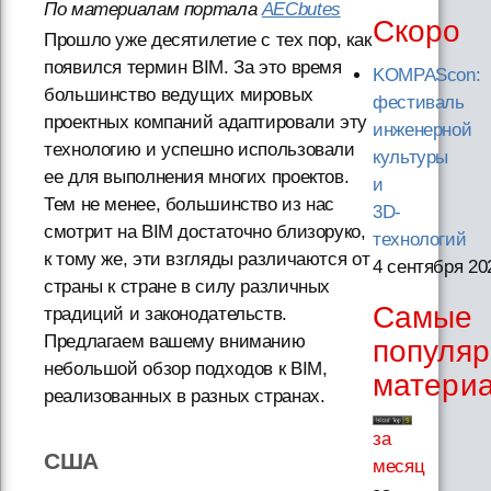
По материалам портала
AECbutes
Скоро
Прошло уже десятилетие с тех пор, как
появился термин BIM. За это время
KOMPAScon:
большинство ведущих мировых
фестиваль
проектных компаний адаптировали эту
инженерной
технологию и успешно использовали
культуры
ее для выполнения многих проектов.
и
Тем не менее, большинство из нас
3D-
смотрит на BIM достаточно близоруко,
технологий
к тому же, эти взгляды различаются от
4 сентября 20
страны к стране в силу различных
Самые
традиций и законодательств.
Предлагаем вашему вниманию
популя
небольшой обзор подходов к BIM,
матери
реализованных в разных странах.
за
США
месяц