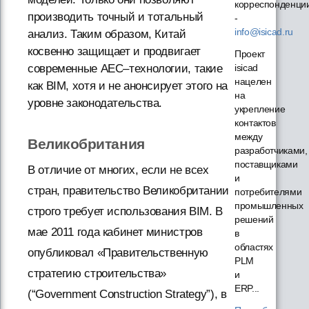
корреспонденци
производить точный и тотальный
-
info@isicad.ru
анализ. Таким образом, Китай
косвенно защищает и продвигает
Проект
современные AEC–технологии, такие
isicad
нацелен
как BIM, хотя и не анонсирует этого на
на
уровне законодательства.
укрепление
контактов
между
Великобритания
разработчиками,
поставщиками
В отличие от многих, если не всех
и
стран, правительство Великобритании
потребителями
промышленных
строго требует использования BIM. В
решений
мае 2011 года кабинет министров
в
областях
опубликовал «Правительственную
PLM
стратегию строительства»
и
ERP...
(“Government Construction Strategy”), в