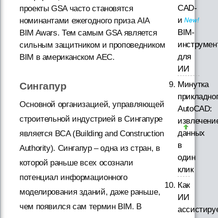
CAD-
проекты GSA часто становятся
и
номинантами ежегодного приза AIA
BIM-
BIM Awars. Тем самым GSA является
инструмен
сильным защитником и проповедником
для
BIM в американском AEC.
ИИ
Минутка
Сингапур
прикладно
Основной организацией, управляющей
AutoCAD:
строительной индустрией в Сингапуре
извлечени
данных
является BCA (Building and Construction
в
Authority). Сингапур – одна из стран, в
один
которой раньше всех осознали
клик
потенциал информационного
Как
моделирования зданий, даже раньше,
ИИ
чем появился сам термин BIM. В
ассистиру