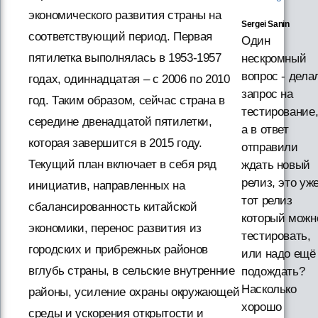
экономического развития страны на
Sergei Sanin
соответствующий период. Первая
Один
пятилетка выполнялась в 1953-1957
нескромный
вопрос - дела
годах, одиннадцатая – с 2006 по 2010
запрос на
год. Таким образом, сейчас страна в
тестирование
середине двенадцатой пятилетки,
а в ответ
которая завершится в 2015 году.
отправили
Текущий план включает в себя ряд
ждать новый
релиз, это уж
инициатив, направленных на
тот релиз
сбалансированность китайской
который можн
экономики, перенос развития из
тестировать,
городских и прибрежных районов
или надо ещё
вглубь страны, в сельские внутренние
подождать?
Насколько
районы, усиление охраны окружающей
хорошо
среды и ускорения открытости и