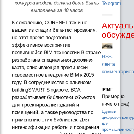
конкурса модель должна была быть
Telegram
выполнена за 48 часов
К сожалению, CORENET так и не
Актуаль
вышел из стадии бета-тестирования,
обсужд
но этот проект подготовил
эффективное восприятие
появившейся BIM-технологии В стране
RSS-
разработана специальная дорожная
лента
карта, описывающая практически
комментариев
повсеместное внедрение BIM к 2015
году. В сотрудничестве с альянсом
buildingSMART Singapore, BCA
[PTM]
Примерно
разрабатывает библиотеки объектов
ничего пока)
для проектирования зданий и
Единый
помещений, а также руководства по
цифровой конту
применению этих библиотек. Для
для
интенсификации работы и поощрения
промышленности